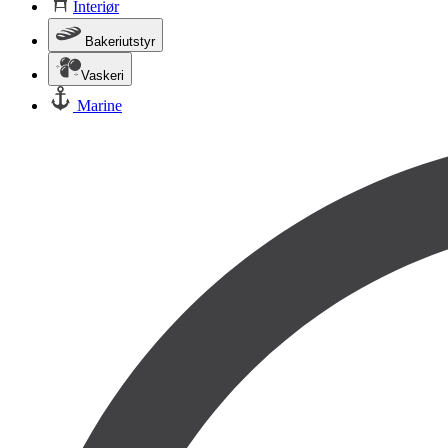
Interiør
Bakeriutstyr
Vaskeri
Marine