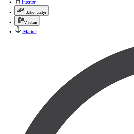
Interiør
Bakeriutstyr
Vaskeri
Marine