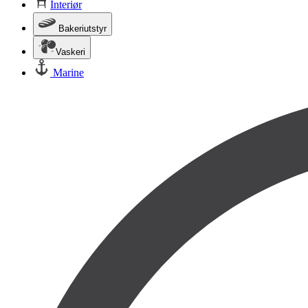
Interiør
Bakeriutstyr
Vaskeri
Marine