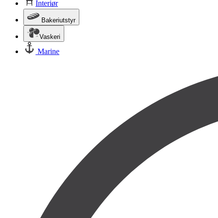
Interiør
Bakeriutstyr
Vaskeri
Marine