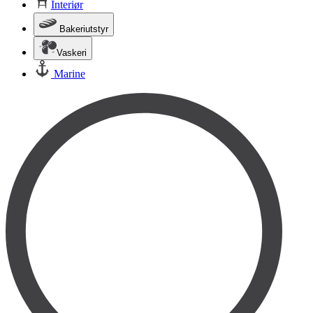
Interiør
Bakeriutstyr
Vaskeri
Marine