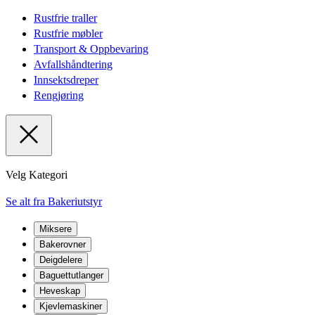
Rustfrie traller
Rustfrie møbler
Transport & Oppbevaring
Avfallshåndtering
Innsektsdreper
Rengjøring
Velg Kategori
Se alt fra Bakeriutstyr
Miksere
Bakerovner
Deigdelere
Baguettutlanger
Heveskap
Kjevlemaskiner