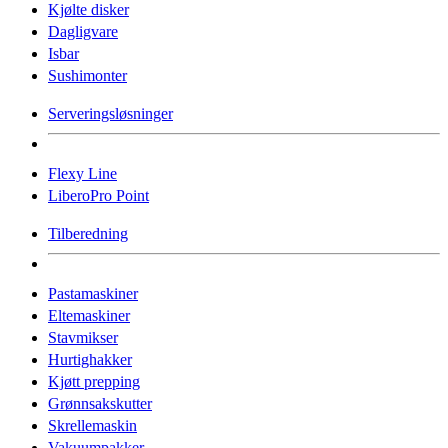
Kjølte disker
Dagligvare
Isbar
Sushimonter
Serveringsløsninger
Flexy Line
LiberoPro Point
Tilberedning
Pastamaskiner
Eltemaskiner
Stavmikser
Hurtighakker
Kjøtt prepping
Grønnsakskutter
Skrellemaskin
Vakuumpakker