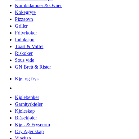
Kombidamper & Ovner
Kokegryte
Pizzaovn
Griller
Frityrkoker
Induksjon
Toast & Vaffel
Riskoker
Sous vide
GN Brett & Rister
Kjøl og frys
Kjølebenker
Garnityrkjøler
Kjøleskap
Blåsekjøler
Kjøl- & Fryserom
Dry Ager skap
Vinskap