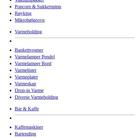
Popcorn & Sukkerspinn
Røyking
Mikrobølgeovn
Varmeholding
Bankettvogner
Varmelamper Pendel
Varmelamper Bord
Varmelister
Varmeplater
Varmeskap
Drop-in Varme
Diverse Varmeholding
Bar & Kaffe
Kaffemaskiner
Bartending