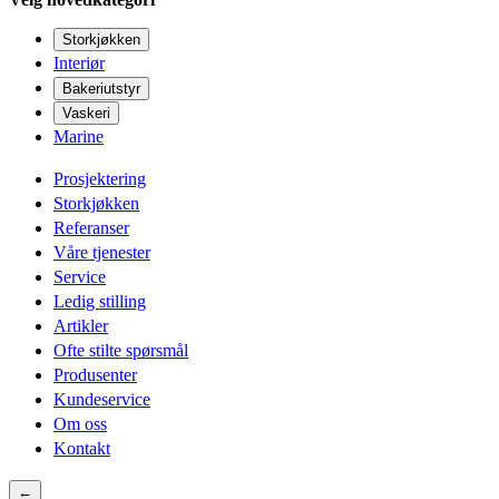
Storkjøkken
Interiør
Bakeriutstyr
Vaskeri
Marine
Prosjektering
Storkjøkken
Referanser
Våre tjenester
Service
Ledig stilling
Artikler
Ofte stilte spørsmål
Produsenter
Kundeservice
Om oss
Kontakt
←