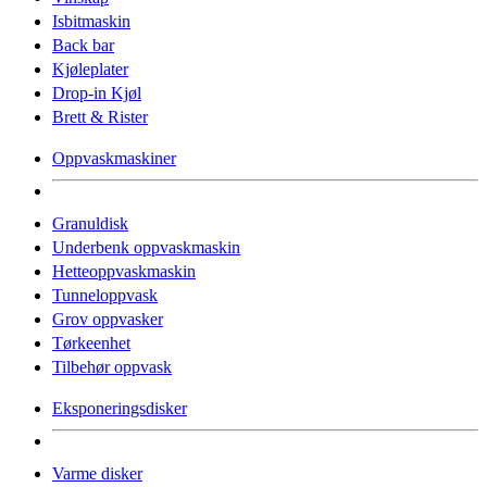
Isbitmaskin
Back bar
Kjøleplater
Drop-in Kjøl
Brett & Rister
Oppvaskmaskiner
Granuldisk
Underbenk oppvaskmaskin
Hetteoppvaskmaskin
Tunneloppvask
Grov oppvasker
Tørkeenhet
Tilbehør oppvask
Eksponeringsdisker
Varme disker