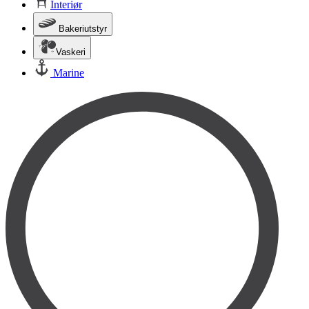
Interiør
Bakeriutstyr
Vaskeri
Marine