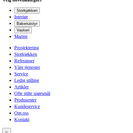
Storkjøkken
Interiør
Bakeriutstyr
Vaskeri
Marine
Prosjektering
Storkjøkken
Referanser
Våre tjenester
Service
Ledig stilling
Artikler
Ofte stilte spørsmål
Produsenter
Kundeservice
Om oss
Kontakt
←