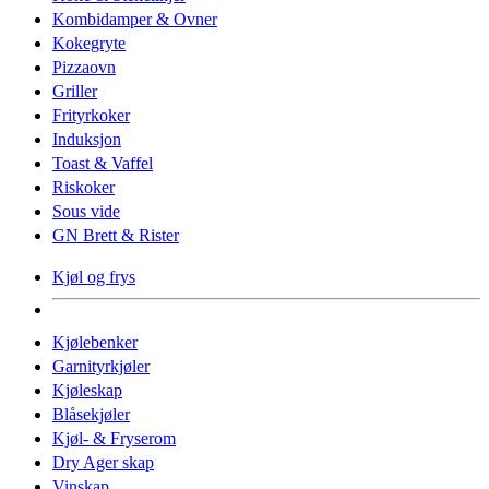
Kombidamper & Ovner
Kokegryte
Pizzaovn
Griller
Frityrkoker
Induksjon
Toast & Vaffel
Riskoker
Sous vide
GN Brett & Rister
Kjøl og frys
Kjølebenker
Garnityrkjøler
Kjøleskap
Blåsekjøler
Kjøl- & Fryserom
Dry Ager skap
Vinskap