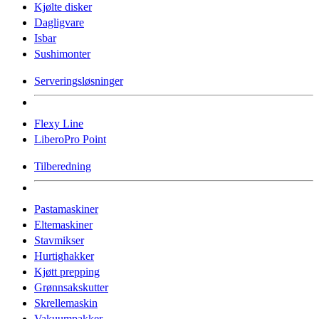
Kjølte disker
Dagligvare
Isbar
Sushimonter
Serveringsløsninger
Flexy Line
LiberoPro Point
Tilberedning
Pastamaskiner
Eltemaskiner
Stavmikser
Hurtighakker
Kjøtt prepping
Grønnsakskutter
Skrellemaskin
Vakuumpakker