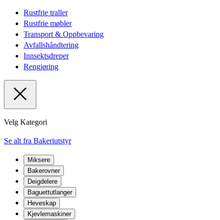
Rustfrie traller
Rustfrie møbler
Transport & Oppbevaring
Avfallshåndtering
Innsektsdreper
Rengjøring
Velg Kategori
Se alt fra Bakeriutstyr
Miksere
Bakerovner
Deigdelere
Baguettutlanger
Heveskap
Kjevlemaskiner