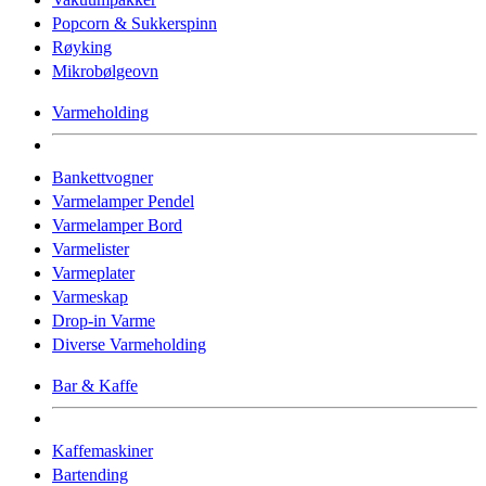
Popcorn & Sukkerspinn
Røyking
Mikrobølgeovn
Varmeholding
Bankettvogner
Varmelamper Pendel
Varmelamper Bord
Varmelister
Varmeplater
Varmeskap
Drop-in Varme
Diverse Varmeholding
Bar & Kaffe
Kaffemaskiner
Bartending