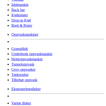
Isbitmaskin
Back bar
Kjøleplater
Drop-in Kjøl
Brett & Rister
Oppvaskmaskiner
Granuldisk
Underbenk oppvaskmaskin
Hetteoppvaskmaskin
Tunneloppvask
Grov oppvasker
Tørkeenhet
Tilbehør oppvask
Eksponeringsdisker
Varme disker