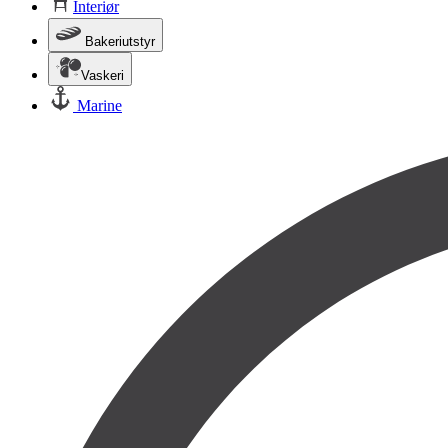
Interiør
Bakeriutstyr
Vaskeri
Marine