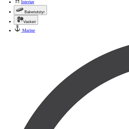
Interiør
Bakeriutstyr
Vaskeri
Marine