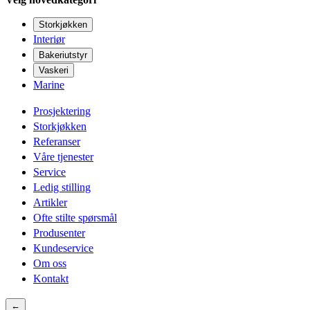
Storkjøkken
Interiør
Bakeriutstyr
Vaskeri
Marine
Prosjektering
Storkjøkken
Referanser
Våre tjenester
Service
Ledig stilling
Artikler
Ofte stilte spørsmål
Produsenter
Kundeservice
Om oss
Kontakt
←