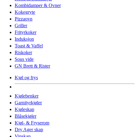
Kombidamper & Ovner
Kokegryte
Pizzaovn
Griller
Frityrkoker
Induksjon
Toast & Vaffel
Riskoker
Sous vide
GN Brett & Rister
Kjøl og frys
Kjølebenker
Garnityrkjøler
Kjøleskap
Blåsekjøler
Kjøl- & Fryserom
Dry Ager skap
Vinskap