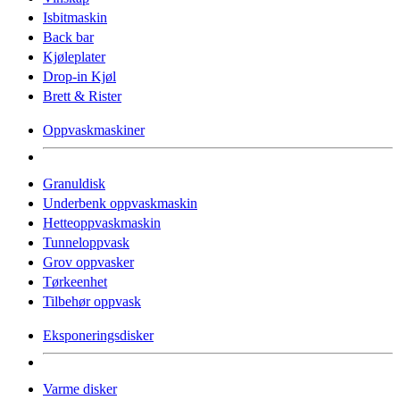
Isbitmaskin
Back bar
Kjøleplater
Drop-in Kjøl
Brett & Rister
Oppvaskmaskiner
Granuldisk
Underbenk oppvaskmaskin
Hetteoppvaskmaskin
Tunneloppvask
Grov oppvasker
Tørkeenhet
Tilbehør oppvask
Eksponeringsdisker
Varme disker