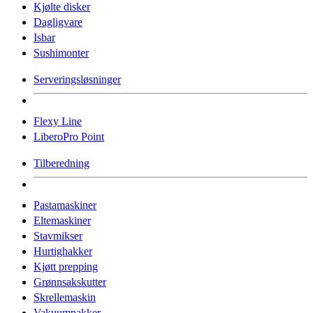
Kjølte disker
Dagligvare
Isbar
Sushimonter
Serveringsløsninger
Flexy Line
LiberoPro Point
Tilberedning
Pastamaskiner
Eltemaskiner
Stavmikser
Hurtighakker
Kjøtt prepping
Grønnsakskutter
Skrellemaskin
Vakuumpakker