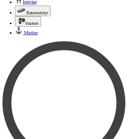
Interiør
Bakeriutstyr
Vaskeri
Marine