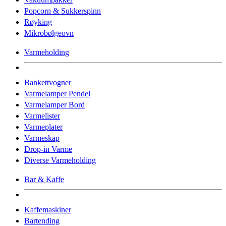
Popcorn & Sukkerspinn
Røyking
Mikrobølgeovn
Varmeholding
Bankettvogner
Varmelamper Pendel
Varmelamper Bord
Varmelister
Varmeplater
Varmeskap
Drop-in Varme
Diverse Varmeholding
Bar & Kaffe
Kaffemaskiner
Bartending