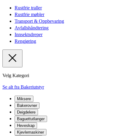
Rustfrie traller
Rustfrie møbler
Transport & Oppbevaring
Avfallshåndtering
Innsektsdreper
Rengjøring
Velg Kategori
Se alt fra Bakeriutstyr
Miksere
Bakerovner
Deigdelere
Baguettutlanger
Heveskap
Kjevlemaskiner