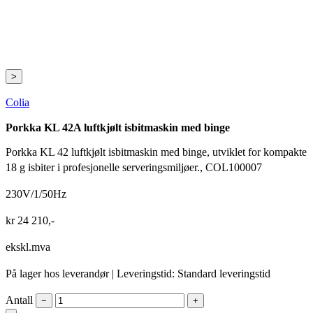
>
Colia
Porkka KL 42A luftkjølt isbitmaskin med binge
Porkka KL 42 luftkjølt isbitmaskin med binge, utviklet for kompakte
18 g isbiter i profesjonelle serveringsmiljøer., COL100007
230V/1/50Hz
kr
24 210
,-
ekskl.mva
På lager hos leverandør
| Leveringstid: Standard leveringstid
Antall
−
+