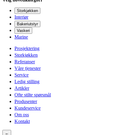
Storkjøkken
Interiør
Bakeriutstyr
Vaskeri
Marine
Prosjektering
Storkjøkken
Referanser
Våre tjenester
Service
Ledig stilling
Artikler
Ofte stilte spørsmål
Produsenter
Kundeservice
Om oss
Kontakt
←