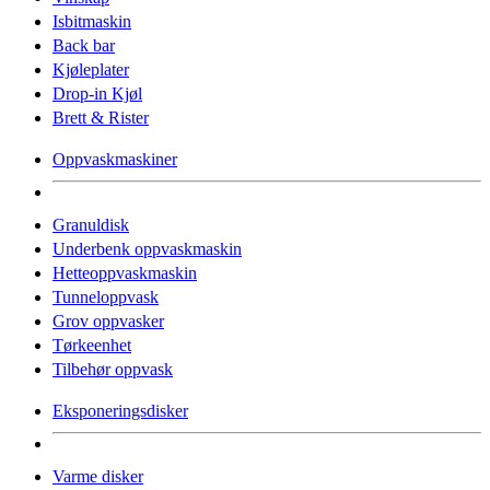
Isbitmaskin
Back bar
Kjøleplater
Drop-in Kjøl
Brett & Rister
Oppvaskmaskiner
Granuldisk
Underbenk oppvaskmaskin
Hetteoppvaskmaskin
Tunneloppvask
Grov oppvasker
Tørkeenhet
Tilbehør oppvask
Eksponeringsdisker
Varme disker