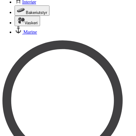
Interiør
Bakeriutstyr
Vaskeri
Marine