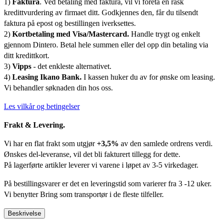
1)
Faktura
. Ved betaling med faktura, vil vi foreta en rask
kredittvurdering av firmaet ditt. Godkjennes den, får du tilsendt
faktura på epost og bestillingen iverksettes.
2)
Kortbetaling med Visa/Mastercard.
Handle trygt og enkelt
gjennom Dintero. Betal hele summen eller del opp din betaling via
ditt kredittkort.
3)
Vipps
- det enkleste alternativet.
4)
Leasing Ikano Bank.
I kassen huker du av for ønske om leasing.
Vi behandler søknaden din hos oss.
Les vilkår og betingelser
Frakt & Levering.
Vi har en flat frakt som utgjør
+3,5%
av den samlede ordrens verdi.
Ønskes del-leveranse, vil det bli fakturert tillegg for dette.
På lagerførte artikler leverer vi varene i løpet av 3-5 virkedager.
På bestillingsvarer er det en leveringstid som varierer fra 3 -12 uker.
Vi benytter Bring som transportør i de fleste tilfeller.
Beskrivelse