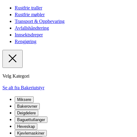
Rustfrie traller
Rustfrie møbler
Transport & Oppbevaring
Avfallshåndtering
Innsektsdreper
Rengjøring
Velg Kategori
Se alt fra Bakeriutstyr
Miksere
Bakerovner
Deigdelere
Baguettutlanger
Heveskap
Kjevlemaskiner