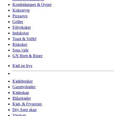
Kombidamper & Ovner
Kokegryte
Pizzaovn
Griller
Frityrkoker
Induksjon
Toast & Vaffel
Riskoker
Sous vide
GN Brett & Rister
Kjøl og frys
Kjølebenker
Garnityrkjøler
Kjøleskap
Blåsekjøler
Kjøl- & Fryserom
Dry Ager skap
Vinskap