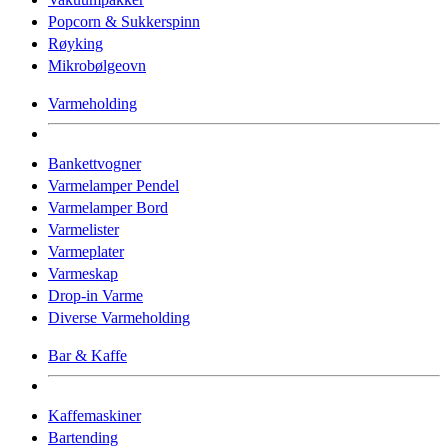
Popcorn & Sukkerspinn
Røyking
Mikrobølgeovn
Varmeholding
Bankettvogner
Varmelamper Pendel
Varmelamper Bord
Varmelister
Varmeplater
Varmeskap
Drop-in Varme
Diverse Varmeholding
Bar & Kaffe
Kaffemaskiner
Bartending