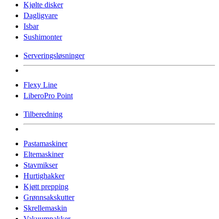
Kjølte disker
Dagligvare
Isbar
Sushimonter
Serveringsløsninger
Flexy Line
LiberoPro Point
Tilberedning
Pastamaskiner
Eltemaskiner
Stavmikser
Hurtighakker
Kjøtt prepping
Grønnsakskutter
Skrellemaskin
Vakuumpakker