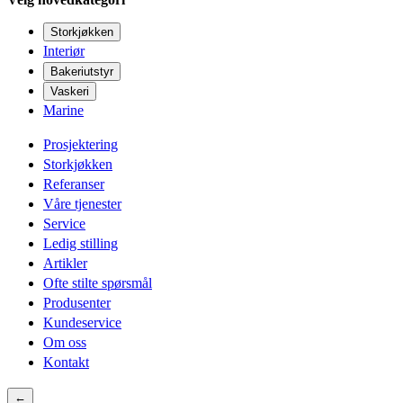
Storkjøkken
Interiør
Bakeriutstyr
Vaskeri
Marine
Prosjektering
Storkjøkken
Referanser
Våre tjenester
Service
Ledig stilling
Artikler
Ofte stilte spørsmål
Produsenter
Kundeservice
Om oss
Kontakt
←