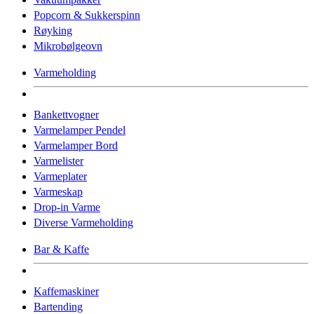
Popcorn & Sukkerspinn
Røyking
Mikrobølgeovn
Varmeholding
Bankettvogner
Varmelamper Pendel
Varmelamper Bord
Varmelister
Varmeplater
Varmeskap
Drop-in Varme
Diverse Varmeholding
Bar & Kaffe
Kaffemaskiner
Bartending