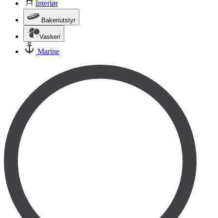
Interiør
Bakeriutstyr
Vaskeri
Marine