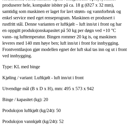
produserer hele, kompakte isbiter på ca. 18 g (Ø27 x 32 mm),
samtidig som maskinen er laget for lavt strøm- og vannforbruk og
enkel service med eget renseprogram. Maskinen er produsert i
rustfritt stål. Denne varianten er luftkjølt – luft inn/ut i front og har
en oppgitt produksjonskapasitet på 50 kg per døgn ved +10 °C
vann- og lufttemperatur. Bingen rommer 20 kg is, og maskinen
leveres med 140 mm høye ben; luft inn/ut i front for innbygging.
Frontventilasjon gjør modellen egnet der luft skal tas inn og ut i front
ved innbygging.
Type: KL med binge
Kjøling / variant: Luftkjølt - luft inn/ut i front
Utvendige mål (B x D x H), mm: 495 x 573 x 942
Binge / kapasitet (kg): 20
Produksjon luftkjølt (kg/24t): 50
Produksjon vannkjølt (kg/24t): 52