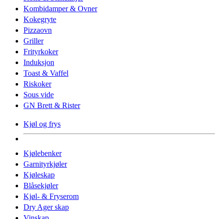
Kombidamper & Ovner
Kokegryte
Pizzaovn
Griller
Frityrkoker
Induksjon
Toast & Vaffel
Riskoker
Sous vide
GN Brett & Rister
Kjøl og frys
Kjølebenker
Garnityrkjøler
Kjøleskap
Blåsekjøler
Kjøl- & Fryserom
Dry Ager skap
Vinskap