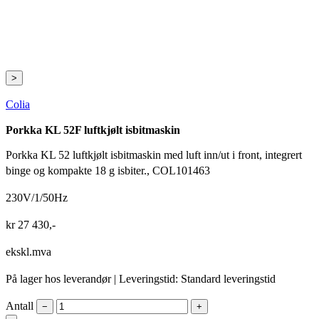
>
Colia
Porkka KL 52F luftkjølt isbitmaskin
Porkka KL 52 luftkjølt isbitmaskin med luft inn/ut i front, integrert
binge og kompakte 18 g isbiter., COL101463
230V/1/50Hz
kr
27 430
,-
ekskl.mva
På lager hos leverandør
| Leveringstid: Standard leveringstid
Antall
−
+