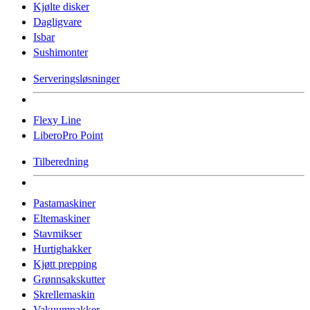
Kjølte disker
Dagligvare
Isbar
Sushimonter
Serveringsløsninger
Flexy Line
LiberoPro Point
Tilberedning
Pastamaskiner
Eltemaskiner
Stavmikser
Hurtighakker
Kjøtt prepping
Grønnsakskutter
Skrellemaskin
Vakuumpakker