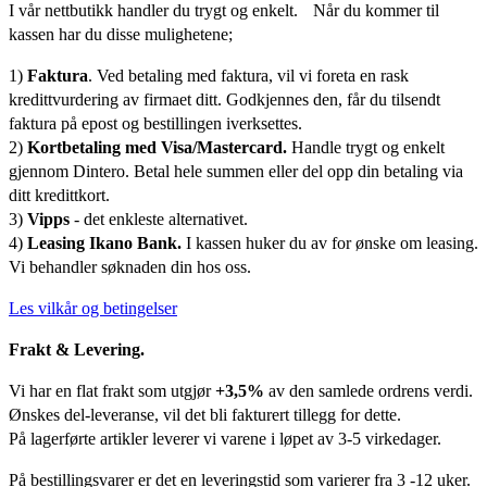
I vår nettbutikk handler du trygt og enkelt. Når du kommer til
kassen har du disse mulighetene;
1)
Faktura
. Ved betaling med faktura, vil vi foreta en rask
kredittvurdering av firmaet ditt. Godkjennes den, får du tilsendt
faktura på epost og bestillingen iverksettes.
2)
Kortbetaling med Visa/Mastercard.
Handle trygt og enkelt
gjennom Dintero. Betal hele summen eller del opp din betaling via
ditt kredittkort.
3)
Vipps
- det enkleste alternativet.
4)
Leasing Ikano Bank.
I kassen huker du av for ønske om leasing.
Vi behandler søknaden din hos oss.
Les vilkår og betingelser
Frakt & Levering.
Vi har en flat frakt som utgjør
+3,5%
av den samlede ordrens verdi.
Ønskes del-leveranse, vil det bli fakturert tillegg for dette.
På lagerførte artikler leverer vi varene i løpet av 3-5 virkedager.
På bestillingsvarer er det en leveringstid som varierer fra 3 -12 uker.