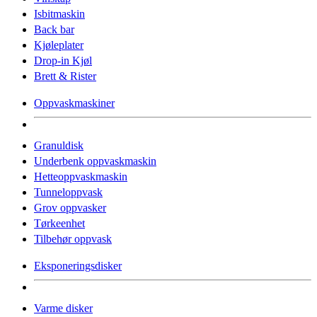
Isbitmaskin
Back bar
Kjøleplater
Drop-in Kjøl
Brett & Rister
Oppvaskmaskiner
Granuldisk
Underbenk oppvaskmaskin
Hetteoppvaskmaskin
Tunneloppvask
Grov oppvasker
Tørkeenhet
Tilbehør oppvask
Eksponeringsdisker
Varme disker