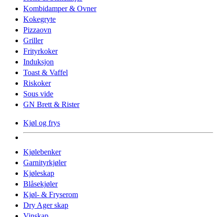
Kombidamper & Ovner
Kokegryte
Pizzaovn
Griller
Frityrkoker
Induksjon
Toast & Vaffel
Riskoker
Sous vide
GN Brett & Rister
Kjøl og frys
Kjølebenker
Garnityrkjøler
Kjøleskap
Blåsekjøler
Kjøl- & Fryserom
Dry Ager skap
Vinskap