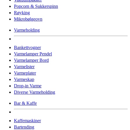
Popcorn & Sukkerspinn
Røyking
Mikrobølgeovn
Varmeholding
Bankettvogner
Varmelamper Pendel
Varmelamper Bord
Varmelister
Varmeplater
Varmeskap
Drop-in Varme
Diverse Varmeholding
Bar & Kaffe
Kaffemaskiner
Bartending