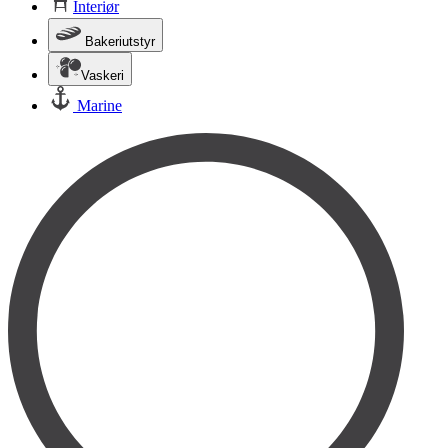
Interiør
Bakeriutstyr
Vaskeri
Marine