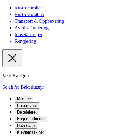
Rustfrie traller
Rustfrie møbler
Transport & Oppbevaring
Avfallshåndtering
Innsektsdreper
Rengjøring
Velg Kategori
Se alt fra Bakeriutstyr
Miksere
Bakerovner
Deigdelere
Baguettutlanger
Heveskap
Kjevlemaskiner