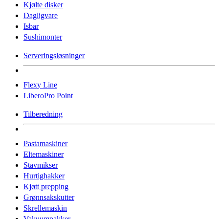
Kjølte disker
Dagligvare
Isbar
Sushimonter
Serveringsløsninger
Flexy Line
LiberoPro Point
Tilberedning
Pastamaskiner
Eltemaskiner
Stavmikser
Hurtighakker
Kjøtt prepping
Grønnsakskutter
Skrellemaskin
Vakuumpakker