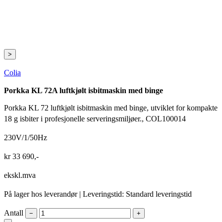
>
Colia
Porkka KL 72A luftkjølt isbitmaskin med binge
Porkka KL 72 luftkjølt isbitmaskin med binge, utviklet for kompakte
18 g isbiter i profesjonelle serveringsmiljøer., COL100014
230V/1/50Hz
kr
33 690
,-
ekskl.mva
På lager hos leverandør
| Leveringstid: Standard leveringstid
Antall
−
+