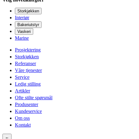
Storkjøkken
Interiør
Bakeriutstyr
Vaskeri
Marine
Prosjektering
Storkjøkken
Referanser
Våre tjenester
Service
Ledig stilling
Artikler
Ofte stilte spørsmål
Produsenter
Kundeservice
Om oss
Kontakt
←