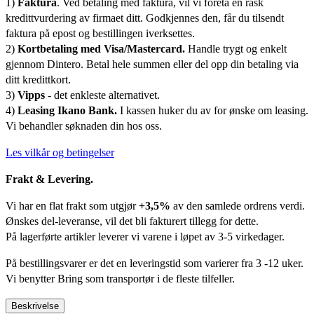
1)
Faktura
. Ved betaling med faktura, vil vi foreta en rask
kredittvurdering av firmaet ditt. Godkjennes den, får du tilsendt
faktura på epost og bestillingen iverksettes.
2)
Kortbetaling med Visa/Mastercard.
Handle trygt og enkelt
gjennom Dintero. Betal hele summen eller del opp din betaling via
ditt kredittkort.
3)
Vipps
- det enkleste alternativet.
4)
Leasing Ikano Bank.
I kassen huker du av for ønske om leasing.
Vi behandler søknaden din hos oss.
Les vilkår og betingelser
Frakt & Levering.
Vi har en flat frakt som utgjør
+3,5%
av den samlede ordrens verdi.
Ønskes del-leveranse, vil det bli fakturert tillegg for dette.
På lagerførte artikler leverer vi varene i løpet av 3-5 virkedager.
På bestillingsvarer er det en leveringstid som varierer fra 3 -12 uker.
Vi benytter Bring som transportør i de fleste tilfeller.
Beskrivelse