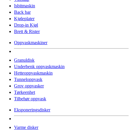
Isbitmaskin
Back bar
Kjøleplater
Drop-in Kjøl
Brett & Rister
Oppvaskmaskiner
Granuldisk
Underbenk oppvaskmaskin
Hetteoppvaskmaskin
Tunneloppvask
Grov oppvasker
Tørkeenhet
Tilbehør oppvask
Eksponeringsdisker
Varme disker