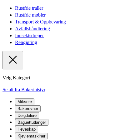
Rustfrie traller
Rustfrie møbler
Transport & Oppbevaring
Avfallshåndtering
Innsektsdreper
Rengjøring
Velg Kategori
Se alt fra Bakeriutstyr
Miksere
Bakerovner
Deigdelere
Baguettutlanger
Heveskap
Kjevlemaskiner