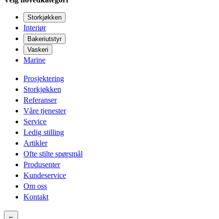
Storkjøkken
Interiør
Bakeriutstyr
Vaskeri
Marine
Prosjektering
Storkjøkken
Referanser
Våre tjenester
Service
Ledig stilling
Artikler
Ofte stilte spørsmål
Produsenter
Kundeservice
Om oss
Kontakt
←