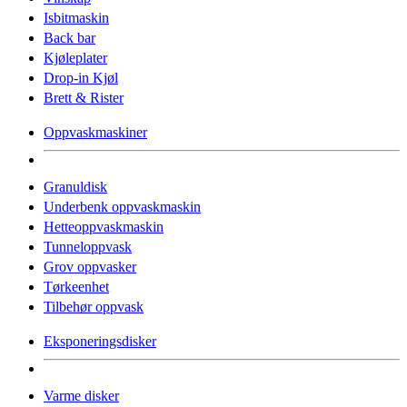
Isbitmaskin
Back bar
Kjøleplater
Drop-in Kjøl
Brett & Rister
Oppvaskmaskiner
Granuldisk
Underbenk oppvaskmaskin
Hetteoppvaskmaskin
Tunneloppvask
Grov oppvasker
Tørkeenhet
Tilbehør oppvask
Eksponeringsdisker
Varme disker