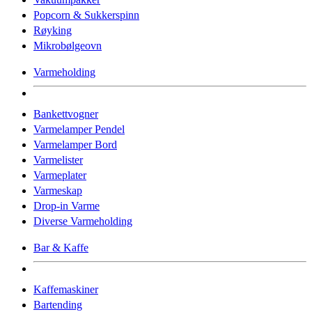
Popcorn & Sukkerspinn
Røyking
Mikrobølgeovn
Varmeholding
Bankettvogner
Varmelamper Pendel
Varmelamper Bord
Varmelister
Varmeplater
Varmeskap
Drop-in Varme
Diverse Varmeholding
Bar & Kaffe
Kaffemaskiner
Bartending