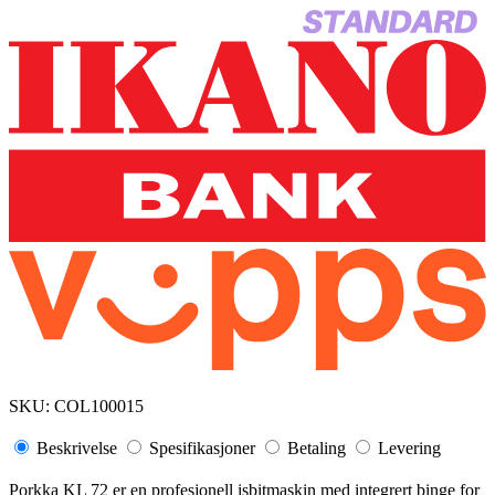
SKU:
COL100015
Beskrivelse
Spesifikasjoner
Betaling
Levering
Porkka KL 72 er en profesjonell isbitmaskin med integrert binge for