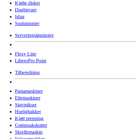
Kjølte disker
Dagligvare
Isbar
Sushimonter
Serveringsløsninger
Flexy Line
LiberoPro Point
Tilberedning
Pastamaskiner
Eltemaskiner
Stavmikser
Hurtighakker
Kjøtt prepping
Grønnsakskutter
Skrellemaskin
Vakuumpakker