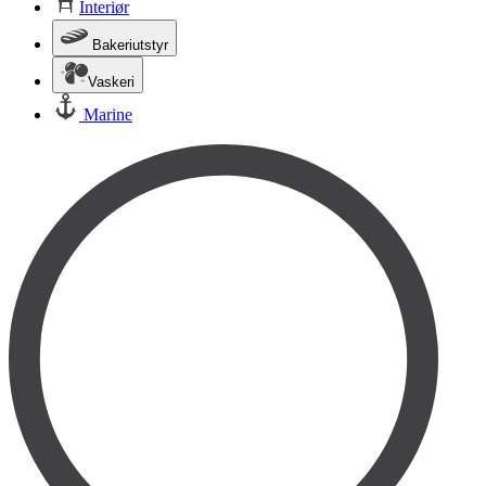
Interiør
Bakeriutstyr
Vaskeri
Marine