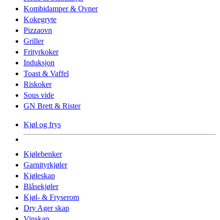
Kombidamper & Ovner
Kokegryte
Pizzaovn
Griller
Frityrkoker
Induksjon
Toast & Vaffel
Riskoker
Sous vide
GN Brett & Rister
Kjøl og frys
Kjølebenker
Garnityrkjøler
Kjøleskap
Blåsekjøler
Kjøl- & Fryserom
Dry Ager skap
Vinskap