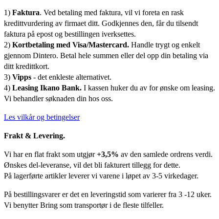
1)
Faktura
. Ved betaling med faktura, vil vi foreta en rask
kredittvurdering av firmaet ditt. Godkjennes den, får du tilsendt
faktura på epost og bestillingen iverksettes.
2)
Kortbetaling med Visa/Mastercard.
Handle trygt og enkelt
gjennom Dintero. Betal hele summen eller del opp din betaling via
ditt kredittkort.
3)
Vipps
- det enkleste alternativet.
4)
Leasing Ikano Bank.
I kassen huker du av for ønske om leasing.
Vi behandler søknaden din hos oss.
Les vilkår og betingelser
Frakt & Levering.
Vi har en flat frakt som utgjør
+3,5%
av den samlede ordrens verdi.
Ønskes del-leveranse, vil det bli fakturert tillegg for dette.
På lagerførte artikler leverer vi varene i løpet av 3-5 virkedager.
På bestillingsvarer er det en leveringstid som varierer fra 3 -12 uker.
Vi benytter Bring som transportør i de fleste tilfeller.