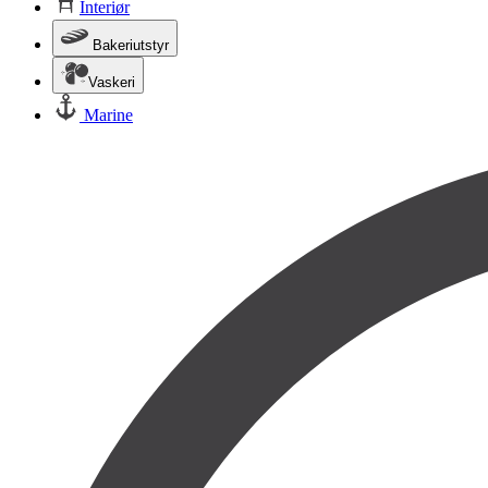
Interiør
Bakeriutstyr
Vaskeri
Marine