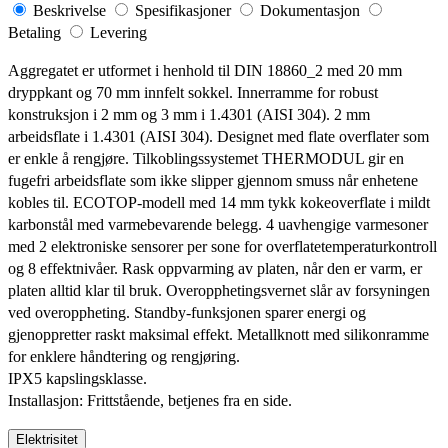
Beskrivelse
Spesifikasjoner
Dokumentasjon
Betaling
Levering
Aggregatet er utformet i henhold til DIN 18860_2 med 20 mm
dryppkant og 70 mm innfelt sokkel. Innerramme for robust
konstruksjon i 2 mm og 3 mm i 1.4301 (AISI 304). 2 mm
arbeidsflate i 1.4301 (AISI 304). Designet med flate overflater som
er enkle å rengjøre. Tilkoblingssystemet THERMODUL gir en
fugefri arbeidsflate som ikke slipper gjennom smuss når enhetene
kobles til. ECOTOP-modell med 14 mm tykk kokeoverflate i mildt
karbonstål med varmebevarende belegg. 4 uavhengige varmesoner
med 2 elektroniske sensorer per sone for overflatetemperaturkontroll
og 8 effektnivåer. Rask oppvarming av platen, når den er varm, er
platen alltid klar til bruk. Overopphetingsvernet slår av forsyningen
ved overoppheting. Standby-funksjonen sparer energi og
gjenoppretter raskt maksimal effekt. Metallknott med silikonramme
for enklere håndtering og rengjøring.
IPX5 kapslingsklasse.
Installasjon: Frittstående, betjenes fra en side.
Elektrisitet