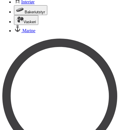
Interiør
Bakeriutstyr
Vaskeri
Marine