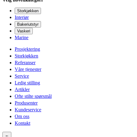
Storkjøkken
Interiør
Bakeriutstyr
Vaskeri
Marine
Prosjektering
Storkjøkken
Referanser
Våre tjenester
Service
Ledig stilling
Artikler
Ofte stilte spørsmål
Produsenter
Kundeservice
Om oss
Kontakt
←