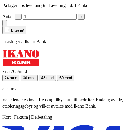
På lager hos leverandør
- Leveringstid: 1-4 uker
Antall
−
+
Kjøp nå
Leasing via Ikano Bank
kr 3 763
/mnd
24 mnd
36 mnd
48 mnd
60 mnd
eks. mva
Veiledende estimat. Leasing tilbys kun til bedrifter. Endelig avtale,
etableringsgebyr og vilkår avtales med Ikano Bank.
Kort | Faktura | Delbetaling: