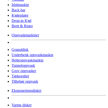
Isbitmaskin
Back bar
Kjøleplater
Drop-in Kjøl
Brett & Rister
Oppvaskmaskiner
Granuldisk
Underbenk oppvaskmaskin
Hetteoppvaskmaskin
Tunneloppvask
Grov oppvasker
Tørkeenhet
Tilbehør oppvask
Eksponeringsdisker
Varme disker