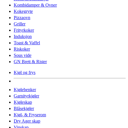
Kombidamper & Ovner
Kokegryte
Pizzaovn
Griller
Frityrkoker
Induksjon
Toast & Vaffel
Riskoker
Sous vide
GN Brett & Rister
Kjøl og frys
Kjølebenker
Garnityrkjøler
Kjøleskap
Blåsekjøler
Kjøl- & Fryserom
Dry Ager skap
Vinskap