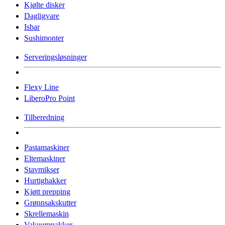
Kjølte disker
Dagligvare
Isbar
Sushimonter
Serveringsløsninger
Flexy Line
LiberoPro Point
Tilberedning
Pastamaskiner
Eltemaskiner
Stavmikser
Hurtighakker
Kjøtt prepping
Grønnsakskutter
Skrellemaskin
Vakuumpakker