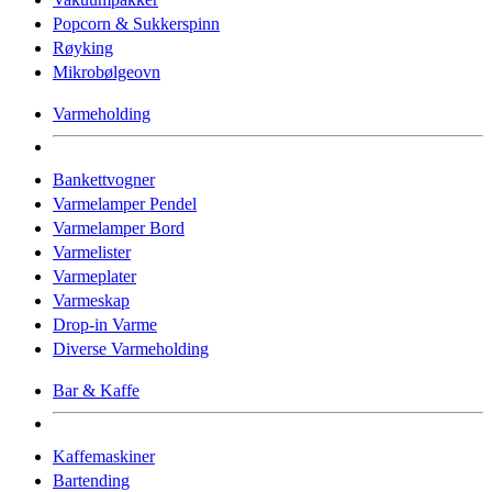
Popcorn & Sukkerspinn
Røyking
Mikrobølgeovn
Varmeholding
Bankettvogner
Varmelamper Pendel
Varmelamper Bord
Varmelister
Varmeplater
Varmeskap
Drop-in Varme
Diverse Varmeholding
Bar & Kaffe
Kaffemaskiner
Bartending