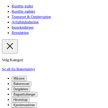
Rustfrie traller
Rustfrie møbler
Transport & Oppbevaring
Avfallshåndtering
Innsektsdreper
Rengjøring
Velg Kategori
Se alt fra Bakeriutstyr
Miksere
Bakerovner
Deigdelere
Baguettutlanger
Heveskap
Kjevlemaskiner