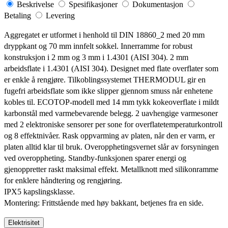
Beskrivelse
Spesifikasjoner
Dokumentasjon
Betaling
Levering
Aggregatet er utformet i henhold til DIN 18860_2 med 20 mm
dryppkant og 70 mm innfelt sokkel. Innerramme for robust
konstruksjon i 2 mm og 3 mm i 1.4301 (AISI 304). 2 mm
arbeidsflate i 1.4301 (AISI 304). Designet med flate overflater som
er enkle å rengjøre. Tilkoblingssystemet THERMODUL gir en
fugefri arbeidsflate som ikke slipper gjennom smuss når enhetene
kobles til. ECOTOP-modell med 14 mm tykk kokeoverflate i mildt
karbonstål med varmebevarende belegg. 2 uavhengige varmesoner
med 2 elektroniske sensorer per sone for overflatetemperaturkontroll
og 8 effektnivåer. Rask oppvarming av platen, når den er varm, er
platen alltid klar til bruk. Overopphetingsvernet slår av forsyningen
ved overoppheting. Standby-funksjonen sparer energi og
gjenoppretter raskt maksimal effekt. Metallknott med silikonramme
for enklere håndtering og rengjøring.
IPX5 kapslingsklasse.
Montering: Frittstående med høy bakkant, betjenes fra en side.
Elektrisitet