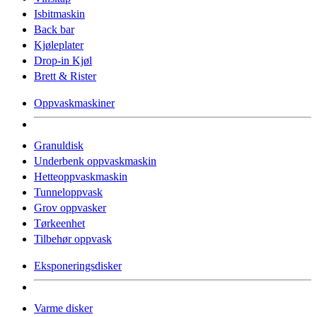
Isbitmaskin
Back bar
Kjøleplater
Drop-in Kjøl
Brett & Rister
Oppvaskmaskiner
Granuldisk
Underbenk oppvaskmaskin
Hetteoppvaskmaskin
Tunneloppvask
Grov oppvasker
Tørkeenhet
Tilbehør oppvask
Eksponeringsdisker
Varme disker