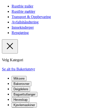
Rustfrie traller
Rustfrie møbler
Transport & Oppbevaring
Avfallshåndtering
Innsektsdreper
Rengjøring
Velg Kategori
Se alt fra Bakeriutstyr
Miksere
Bakerovner
Deigdelere
Baguettutlanger
Heveskap
Kjevlemaskiner