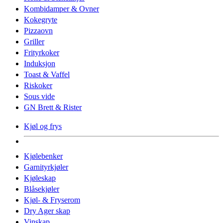
Kombidamper & Ovner
Kokegryte
Pizzaovn
Griller
Frityrkoker
Induksjon
Toast & Vaffel
Riskoker
Sous vide
GN Brett & Rister
Kjøl og frys
Kjølebenker
Garnityrkjøler
Kjøleskap
Blåsekjøler
Kjøl- & Fryserom
Dry Ager skap
Vinskap