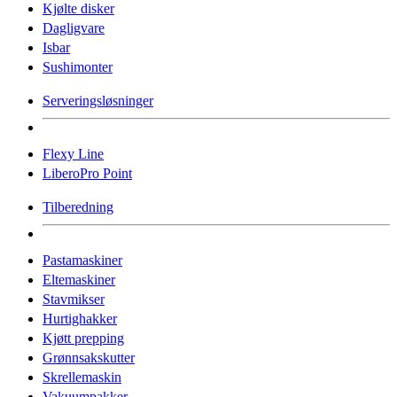
Kjølte disker
Dagligvare
Isbar
Sushimonter
Serveringsløsninger
Flexy Line
LiberoPro Point
Tilberedning
Pastamaskiner
Eltemaskiner
Stavmikser
Hurtighakker
Kjøtt prepping
Grønnsakskutter
Skrellemaskin
Vakuumpakker