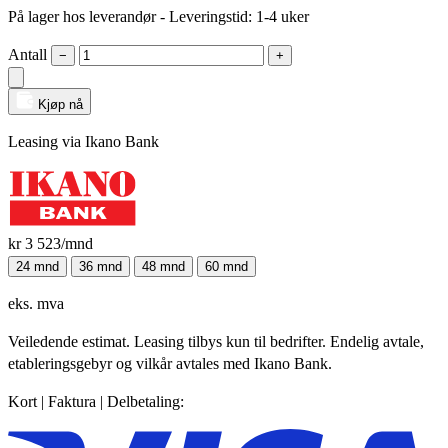
På lager hos leverandør
- Leveringstid: 1-4 uker
Antall
−
+
Kjøp nå
Leasing via Ikano Bank
kr 3 523
/mnd
24 mnd
36 mnd
48 mnd
60 mnd
eks. mva
Veiledende estimat. Leasing tilbys kun til bedrifter. Endelig avtale,
etableringsgebyr og vilkår avtales med Ikano Bank.
Kort | Faktura | Delbetaling: