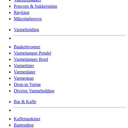
Popcorn & Sukkerspinn
Røyking
Mikrobølgeovn
Varmeholding
Bankettvogner
Varmelamper Pendel
Varmelamper Bord
Varmelister
Varmeplater
Varmeskap
Drop-in Varme
Diverse Varmeholding
Bar & Kaffe
Kaffemaskiner
Bartending