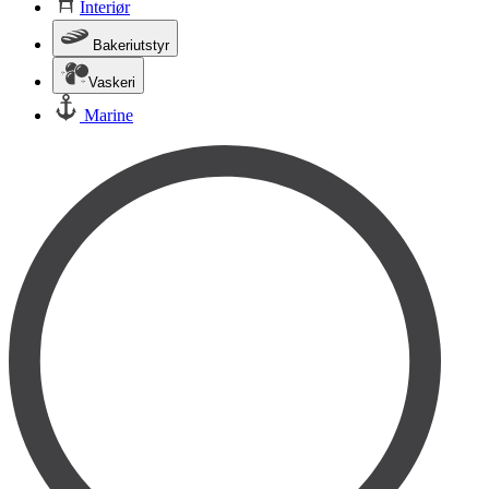
Interiør
Bakeriutstyr
Vaskeri
Marine