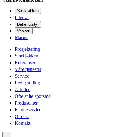
Storkjøkken
Interiør
Bakeriutstyr
Vaskeri
Marine
Prosjektering
Storkjøkken
Referanser
Våre tjenester
Service
Ledig stilling
Artikler
Ofte stilte spørsmål
Produsenter
Kundeservice
Om oss
Kontakt
←