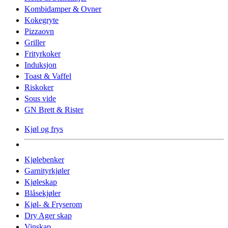
Kombidamper & Ovner
Kokegryte
Pizzaovn
Griller
Frityrkoker
Induksjon
Toast & Vaffel
Riskoker
Sous vide
GN Brett & Rister
Kjøl og frys
Kjølebenker
Garnityrkjøler
Kjøleskap
Blåsekjøler
Kjøl- & Fryserom
Dry Ager skap
Vinskap