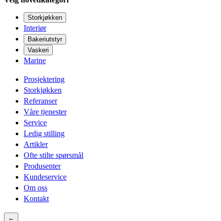
Storkjøkken
Interiør
Bakeriutstyr
Vaskeri
Marine
Prosjektering
Storkjøkken
Referanser
Våre tjenester
Service
Ledig stilling
Artikler
Ofte stilte spørsmål
Produsenter
Kundeservice
Om oss
Kontakt
←