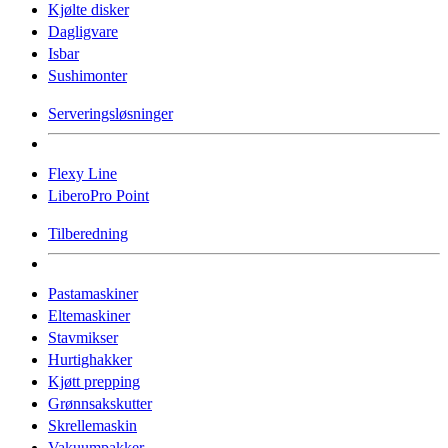
Kjølte disker
Dagligvare
Isbar
Sushimonter
Serveringsløsninger
Flexy Line
LiberoPro Point
Tilberedning
Pastamaskiner
Eltemaskiner
Stavmikser
Hurtighakker
Kjøtt prepping
Grønnsakskutter
Skrellemaskin
Vakuumpakker