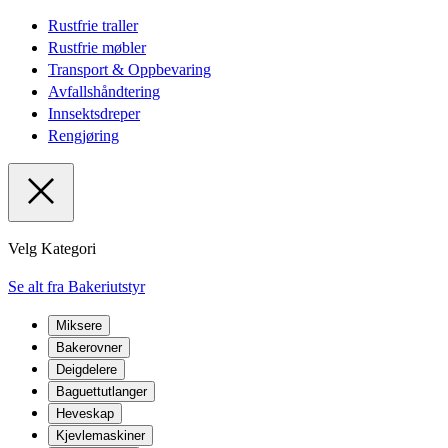
Rustfrie traller
Rustfrie møbler
Transport & Oppbevaring
Avfallshåndtering
Innsektsdreper
Rengjøring
Velg Kategori
Se alt fra Bakeriutstyr
Miksere
Bakerovner
Deigdelere
Baguettutlanger
Heveskap
Kjevlemaskiner