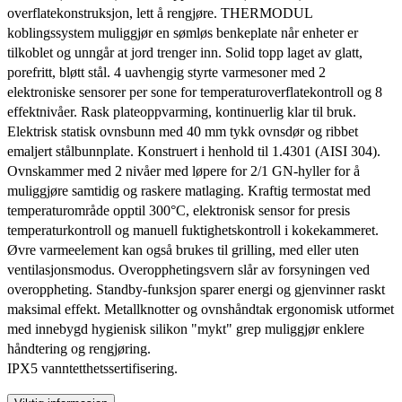
overflatekonstruksjon, lett å rengjøre. THERMODUL
koblingssystem muliggjør en sømløs benkeplate når enheter er
tilkoblet og unngår at jord trenger inn. Solid topp laget av glatt,
porefritt, bløtt stål. 4 uavhengig styrte varmesoner med 2
elektroniske sensorer per sone for temperaturoverflatekontroll og 8
effektnivåer. Rask plateoppvarming, kontinuerlig klar til bruk.
Elektrisk statisk ovnsbunn med 40 mm tykk ovnsdør og ribbet
emaljert stålbunnplate. Konstruert i henhold til 1.4301 (AISI 304).
Ovnskammer med 2 nivåer med løpere for 2/1 GN-hyller for å
muliggjøre samtidig og raskere matlaging. Kraftig termostat med
temperaturområde opptil 300°C, elektronisk sensor for presis
temperaturkontroll og manuell fuktighetskontroll i kokekammeret.
Øvre varmeelement kan også brukes til grilling, med eller uten
ventilasjonsmodus. Overopphetingsvern slår av forsyningen ved
overoppheting. Standby-funksjon sparer energi og gjenvinner raskt
maksimal effekt. Metallknotter og ovnshåndtak ergonomisk utformet
med innebygd hygienisk silikon "mykt" grep muliggjør enklere
håndtering og rengjøring.
IPX5 vanntetthetssertifisering.