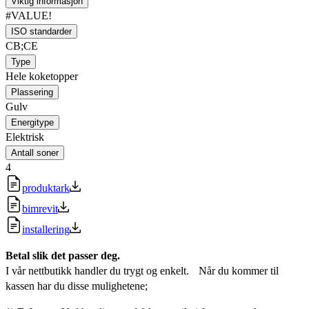
Viktig informasjon
#VALUE!
ISO standarder
CB;CE
Type
Hele koketopper
Plassering
Gulv
Energitype
Elektrisk
Antall soner
4
produktark
bimrevit
installering
Betal slik det passer deg.
I vår nettbutikk handler du trygt og enkelt. Når du kommer til
kassen har du disse mulighetene;