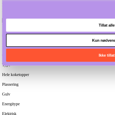
håndtering og rengjøring.
IPX5 vanntetthetssertifisering.
Spesifikasjoner
Tillat alle
Viktig informasjon
#VALUE!
Kun nødven
ISO standarder
CB;CE
Ikke tillat
Type
Hele koketopper
Plassering
Gulv
Energitype
Elektrisk