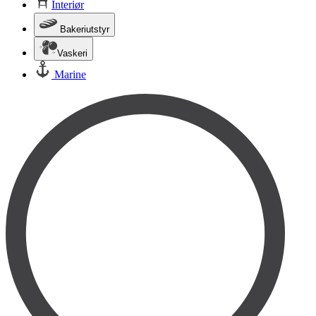
Interiør
Bakeriutstyr
Vaskeri
Marine