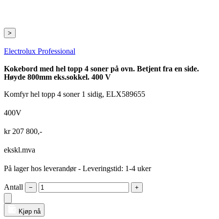
>
Electrolux Professional
Kokebord med hel topp 4 soner på ovn. Betjent fra en side.
Høyde 800mm eks.sokkel. 400 V
Komfyr hel topp 4 soner 1 sidig, ELX589655
400V
kr
207 800
,-
ekskl.mva
På lager hos leverandør
- Leveringstid: 1-4 uker
Antall
−
+
Kjøp nå