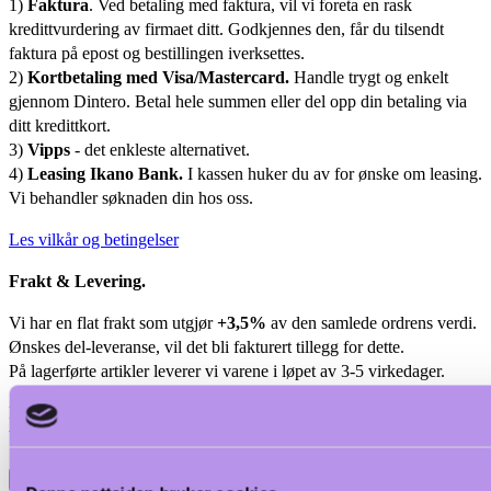
1)
Faktura
. Ved betaling med faktura, vil vi foreta en rask
kredittvurdering av firmaet ditt. Godkjennes den, får du tilsendt
faktura på epost og bestillingen iverksettes.
2)
Kortbetaling med Visa/Mastercard.
Handle trygt og enkelt
gjennom Dintero. Betal hele summen eller del opp din betaling via
ditt kredittkort.
3)
Vipps
- det enkleste alternativet.
4)
Leasing Ikano Bank.
I kassen huker du av for ønske om leasing.
Vi behandler søknaden din hos oss.
Les vilkår og betingelser
Frakt & Levering.
Vi har en flat frakt som utgjør
+3,5%
av den samlede ordrens verdi.
Ønskes del-leveranse, vil det bli fakturert tillegg for dette.
På lagerførte artikler leverer vi varene i løpet av 3-5 virkedager.
På bestillingsvarer er det en leveringstid som varierer fra 3 -12 uker.
Vi benytter Bring som transportør i de fleste tilfeller.
Beskrivelse