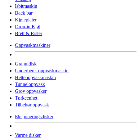
Isbitmaskin
Back bar
Kjøleplater
Drop-in Kjøl
Brett & Rister
Oppvaskmaskiner
Granuldisk
Underbenk oppvaskmaskin
Hetteoppvaskmaskin
Tunneloppvask
Grov oppvasker
Tørkeenhet
Tilbehør oppvask
Eksponeringsdisker
Varme disker