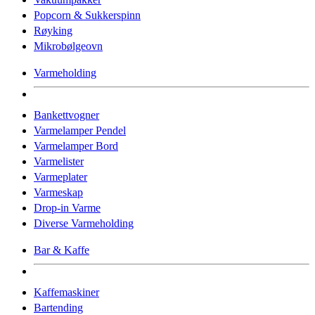
Popcorn & Sukkerspinn
Røyking
Mikrobølgeovn
Varmeholding
Bankettvogner
Varmelamper Pendel
Varmelamper Bord
Varmelister
Varmeplater
Varmeskap
Drop-in Varme
Diverse Varmeholding
Bar & Kaffe
Kaffemaskiner
Bartending