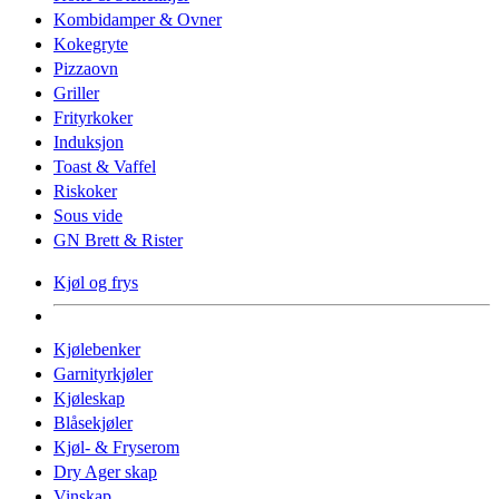
Kombidamper & Ovner
Kokegryte
Pizzaovn
Griller
Frityrkoker
Induksjon
Toast & Vaffel
Riskoker
Sous vide
GN Brett & Rister
Kjøl og frys
Kjølebenker
Garnityrkjøler
Kjøleskap
Blåsekjøler
Kjøl- & Fryserom
Dry Ager skap
Vinskap