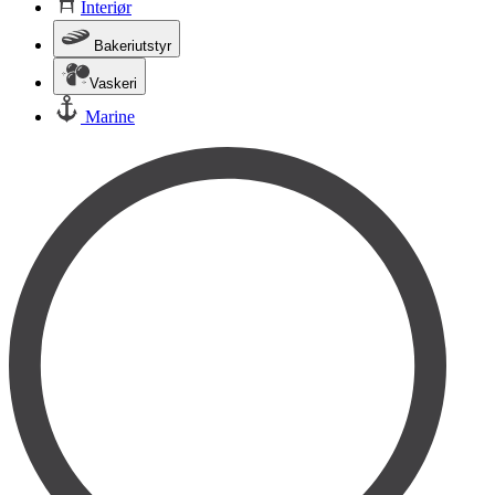
Interiør
Bakeriutstyr
Vaskeri
Marine