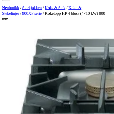
Nettbutikk
/
Storkjøkken
/
Kok- & Stek
/
Koke &
Stekelinjer
/
900XP serie
/ Koketopp HP 4 bluss (4×10 kW) 800
mm