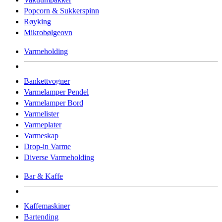
Popcorn & Sukkerspinn
Røyking
Mikrobølgeovn
Varmeholding
Bankettvogner
Varmelamper Pendel
Varmelamper Bord
Varmelister
Varmeplater
Varmeskap
Drop-in Varme
Diverse Varmeholding
Bar & Kaffe
Kaffemaskiner
Bartending