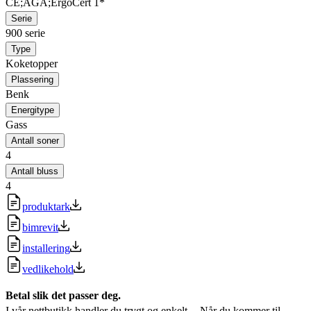
CE;AGA;ErgoCert 1*
Serie
900 serie
Type
Koketopper
Plassering
Benk
Energitype
Gass
Antall soner
4
Antall bluss
4
produktark
bimrevit
installering
vedlikehold
Betal slik det passer deg.
I vår nettbutikk handler du trygt og enkelt. Når du kommer til