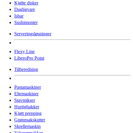
Kjølte disker
Dagligvare
Isbar
Sushimonter
Serveringsløsninger
Flexy Line
LiberoPro Point
Tilberedning
Pastamaskiner
Eltemaskiner
Stavmikser
Hurtighakker
Kjøtt prepping
Grønnsakskutter
Skrellemaskin
Vakuumpakker