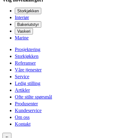
Storkjøkken
Interiør
Bakeriutstyr
Vaskeri
Marine
Prosjektering
Storkjøkken
Referanser
Våre tjenester
Service
Ledig stilling
Artikler
Ofte stilte spørsmål
Produsenter
Kundeservice
Om oss
Kontakt
←