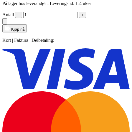
På lager hos leverandør
- Leveringstid: 1-4 uker
Antall
−
+
Kjøp nå
Kort | Faktura | Delbetaling: