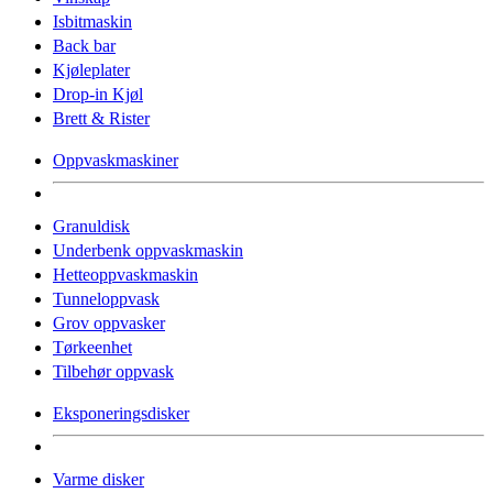
Isbitmaskin
Back bar
Kjøleplater
Drop-in Kjøl
Brett & Rister
Oppvaskmaskiner
Granuldisk
Underbenk oppvaskmaskin
Hetteoppvaskmaskin
Tunneloppvask
Grov oppvasker
Tørkeenhet
Tilbehør oppvask
Eksponeringsdisker
Varme disker