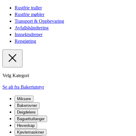
Rustfrie traller
Rustfrie møbler
Transport & Oppbevaring
Avfallshåndtering
Innsektsdreper
Rengjøring
Velg Kategori
Se alt fra Bakeriutstyr
Miksere
Bakerovner
Deigdelere
Baguettutlanger
Heveskap
Kjevlemaskiner