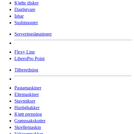
Kjølte disker
Dagligvare
Isbar
Sushimonter
Serveringsløsninger
Flexy Line
LiberoPro Point
Tilberedning
Pastamaskiner
Eltemaskiner
Stavmikser
Hurtighakker
Kjøtt prepping
Grønnsakskutter
Skrellemaskin
Vakuumpakker