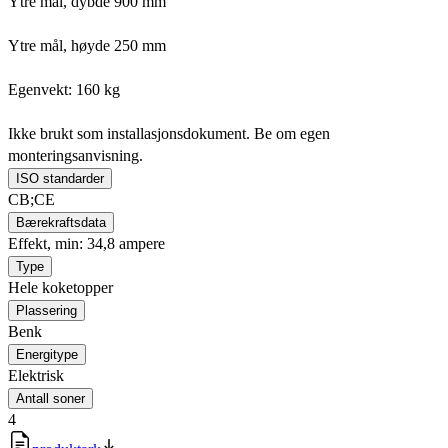
Ytre mål, dybde 900 mm
Ytre mål, høyde 250 mm
Egenvekt: 160 kg
Ikke brukt som installasjonsdokument. Be om egen
monteringsanvisning.
ISO standarder
CB;CE
Bærekraftsdata
Effekt, min: 34,8 ampere
Type
Hele koketopper
Plassering
Benk
Energitype
Elektrisk
Antall soner
4