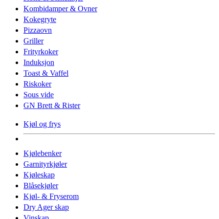
Kombidamper & Ovner
Kokegryte
Pizzaovn
Griller
Frityrkoker
Induksjon
Toast & Vaffel
Riskoker
Sous vide
GN Brett & Rister
Kjøl og frys
Kjølebenker
Garnityrkjøler
Kjøleskap
Blåsekjøler
Kjøl- & Fryserom
Dry Ager skap
Vinskap