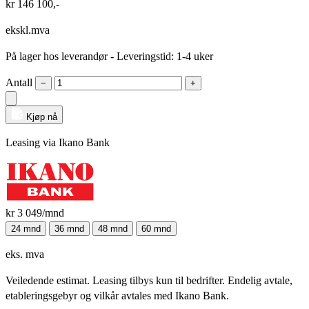
kr
146 100
,-
ekskl.mva
På lager hos leverandør
- Leveringstid: 1-4 uker
Antall
−
+
Kjøp nå
Leasing via Ikano Bank
kr 3 049
/mnd
24 mnd
36 mnd
48 mnd
60 mnd
eks. mva
Veiledende estimat. Leasing tilbys kun til bedrifter. Endelig avtale,
etableringsgebyr og vilkår avtales med Ikano Bank.