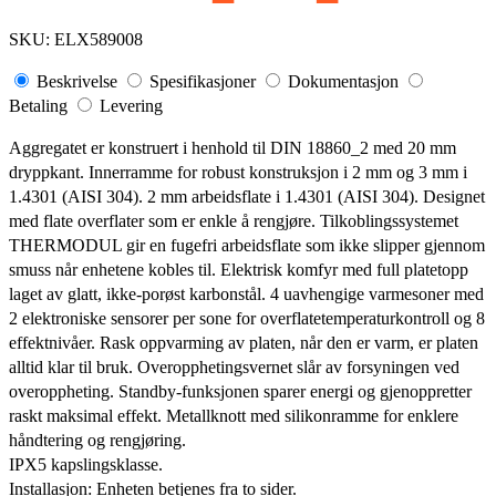
SKU:
ELX589008
Beskrivelse
Spesifikasjoner
Dokumentasjon
Betaling
Levering
Aggregatet er konstruert i henhold til DIN 18860_2 med 20 mm
dryppkant. Innerramme for robust konstruksjon i 2 mm og 3 mm i
1.4301 (AISI 304). 2 mm arbeidsflate i 1.4301 (AISI 304). Designet
med flate overflater som er enkle å rengjøre. Tilkoblingssystemet
THERMODUL gir en fugefri arbeidsflate som ikke slipper gjennom
smuss når enhetene kobles til. Elektrisk komfyr med full platetopp
laget av glatt, ikke-porøst karbonstål. 4 uavhengige varmesoner med
2 elektroniske sensorer per sone for overflatetemperaturkontroll og 8
effektnivåer. Rask oppvarming av platen, når den er varm, er platen
alltid klar til bruk. Overopphetingsvernet slår av forsyningen ved
overoppheting. Standby-funksjonen sparer energi og gjenoppretter
raskt maksimal effekt. Metallknott med silikonramme for enklere
håndtering og rengjøring.
IPX5 kapslingsklasse.
Installasjon: Enheten betjenes fra to sider.