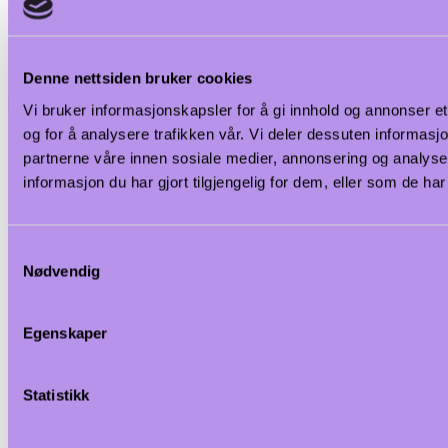
håndtering og rengjøring.
IPX5 kapslingsklasse.
Installasjon: Enheten betjenes fra to sider.
Denne nettsiden bruker cookies
Spesifikasjoner
Vi bruker informasjonskapsler for å gi innhold og annonser et
Elektrisitet
og for å analysere trafikken vår. Vi deler dessuten informas
partnerne våre innen sosiale medier, annonsering og analy
Spenning: 400 V/3N ph/50/60 Hz
informasjon du har gjort tilgjengelig for dem, eller som de h
Maks fasestrøm: 34,8A
Totalt watt: 16 kW
Samtykkevalg
Nødvendig
Viktig informasjon
Konfigurasjon: To-Side Operated;
Egenskaper
Effekt frontplater: 4 - 4 kW
Statistikk
Effekt bakplater: 4 - 4 kW