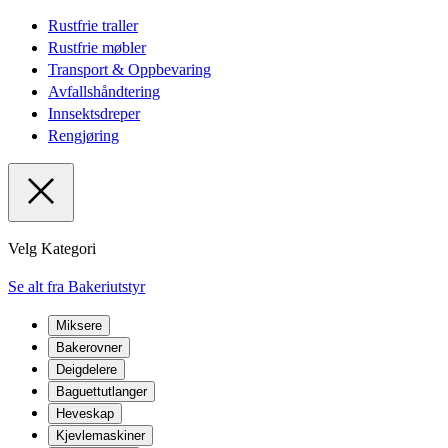
Rustfrie traller
Rustfrie møbler
Transport & Oppbevaring
Avfallshåndtering
Innsektsdreper
Rengjøring
Velg Kategori
Se alt fra Bakeriutstyr
Miksere
Bakerovner
Deigdelere
Baguettutlanger
Heveskap
Kjevlemaskiner