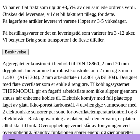
Vi har en flat frakt som utgjør
+3,5%
av den samlede ordrens verdi.
Ønskes del-leveranse, vil det bli fakturert tillegg for dette.
På lagerførte artikler leverer vi varene i løpet av 3-5 virkedager.
På bestillingsvarer er det en leveringstid som varierer fra 3 -12 uker.
Vi benytter Bring som transportør i de fleste tilfeller.
Beskrivelse
Aggregatet er konstruert i henhold til DIN 18860_2 med 20 mm
dryppkant. Innerramme for robust konstruksjon i 2 mm og 3 mm i
1.4301 (AISI 304). 2 mm arbeidsflate i 1.4301 (AISI 304). Designet
med flate overflater som er enkle å rengjøre. Tilkoblingssystemet
THERMODUL gir en fugefri arbeidsflate som ikke slipper gjennom
smuss når enhetene kobles til. Elektrisk komfyr med full platetopp
laget av glatt, ikke-porøst karbonstål. 4 uavhengige varmesoner med
2 elektroniske sensorer per sone for overflatetemperaturkontroll og 8
effektnivåer. Rask oppvarming av platen, når den er varm, er platen
alltid klar til bruk. Overopphetingsvernet slår av forsyningen ved
overoppheting. Standby-funksjonen sparer energi og gjenoppretter
raskt maksimal effekt. Metallknott med silikonramme for enklere