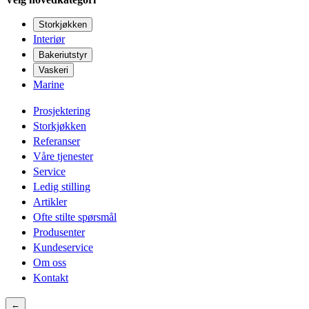
Storkjøkken
Interiør
Bakeriutstyr
Vaskeri
Marine
Prosjektering
Storkjøkken
Referanser
Våre tjenester
Service
Ledig stilling
Artikler
Ofte stilte spørsmål
Produsenter
Kundeservice
Om oss
Kontakt
←