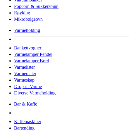
Popcorn & Sukkerspinn
Røyking
Mikrobølgeovn
Varmeholding
Bankettvogner
Varmelamper Pendel
Varmelamper Bord
Varmelister
Varmeplater
Varmeskap
Drop-in Varme
Diverse Varmeholding
Bar & Kaffe
Kaffemaskiner
Bartending