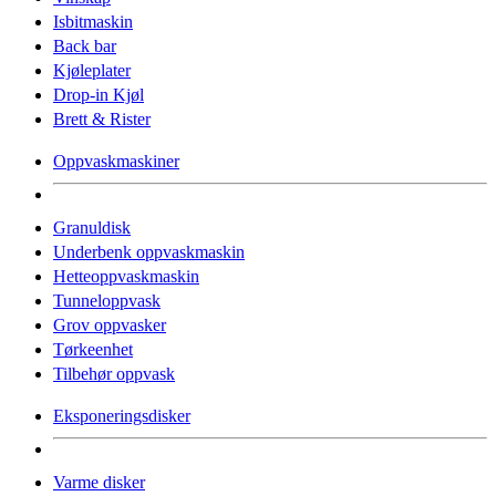
Isbitmaskin
Back bar
Kjøleplater
Drop-in Kjøl
Brett & Rister
Oppvaskmaskiner
Granuldisk
Underbenk oppvaskmaskin
Hetteoppvaskmaskin
Tunneloppvask
Grov oppvasker
Tørkeenhet
Tilbehør oppvask
Eksponeringsdisker
Varme disker