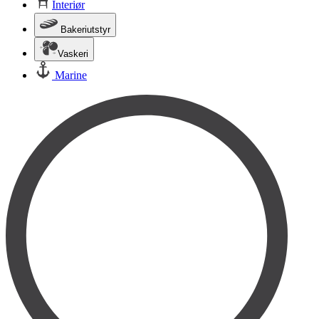
Interiør
Bakeriutstyr
Vaskeri
Marine