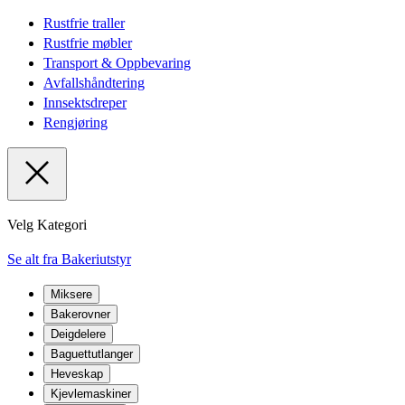
Rustfrie traller
Rustfrie møbler
Transport & Oppbevaring
Avfallshåndtering
Innsektsdreper
Rengjøring
Velg Kategori
Se alt fra Bakeriutstyr
Miksere
Bakerovner
Deigdelere
Baguettutlanger
Heveskap
Kjevlemaskiner