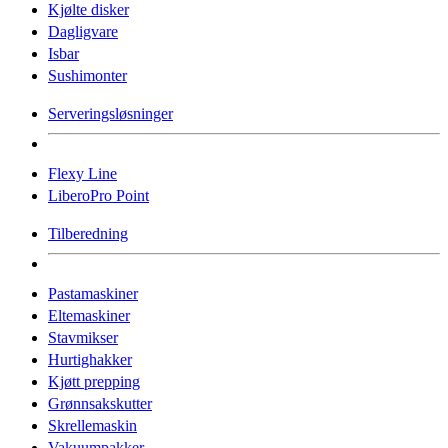
Kjølte disker
Dagligvare
Isbar
Sushimonter
Serveringsløsninger
Flexy Line
LiberoPro Point
Tilberedning
Pastamaskiner
Eltemaskiner
Stavmikser
Hurtighakker
Kjøtt prepping
Grønnsakskutter
Skrellemaskin
Vakuumpakker