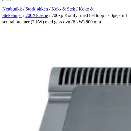
Nettbutikk
/
Storkjøkken
/
Kok- & Stek
/
Koke &
Stekelinjer
/
700XP serie
/ 700xp Komfyr med hel topp i støpejern 1
sentral brenner (7 kW) med gass ovn (6 kW) 800 mm