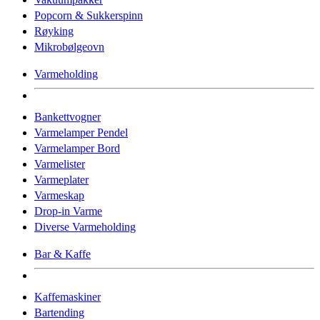
Popcorn & Sukkerspinn
Røyking
Mikrobølgeovn
Varmeholding
Bankettvogner
Varmelamper Pendel
Varmelamper Bord
Varmelister
Varmeplater
Varmeskap
Drop-in Varme
Diverse Varmeholding
Bar & Kaffe
Kaffemaskiner
Bartending