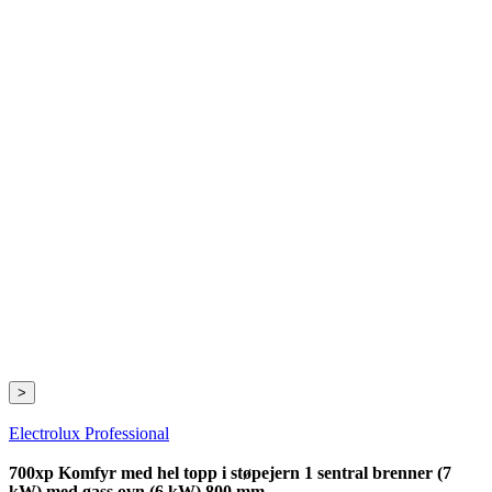
>
Electrolux Professional
700xp Komfyr med hel topp i støpejern 1 sentral brenner (7
kW) med gass ovn (6 kW) 800 mm