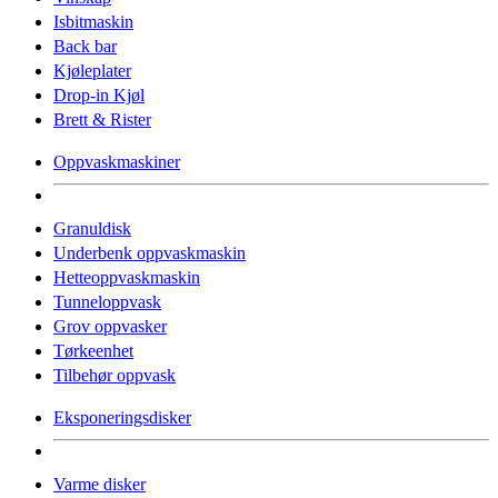
Isbitmaskin
Back bar
Kjøleplater
Drop-in Kjøl
Brett & Rister
Oppvaskmaskiner
Granuldisk
Underbenk oppvaskmaskin
Hetteoppvaskmaskin
Tunneloppvask
Grov oppvasker
Tørkeenhet
Tilbehør oppvask
Eksponeringsdisker
Varme disker