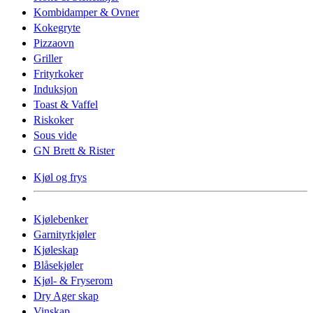
Kombidamper & Ovner
Kokegryte
Pizzaovn
Griller
Frityrkoker
Induksjon
Toast & Vaffel
Riskoker
Sous vide
GN Brett & Rister
Kjøl og frys
Kjølebenker
Garnityrkjøler
Kjøleskap
Blåsekjøler
Kjøl- & Fryserom
Dry Ager skap
Vinskap