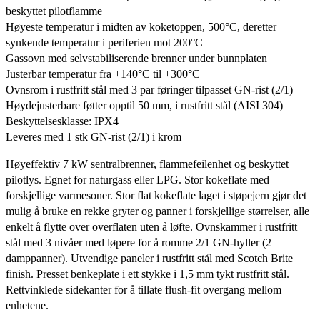
beskyttet pilotflamme
Høyeste temperatur i midten av koketoppen, 500°C, deretter
synkende temperatur i periferien mot 200°C
Gassovn med selvstabiliserende brenner under bunnplaten
Justerbar temperatur fra +140°C til +300°C
Ovnsrom i rustfritt stål med 3 par føringer tilpasset GN-rist (2/1)
Høydejusterbare føtter opptil 50 mm, i rustfritt stål (AISI 304)
Beskyttelsesklasse: IPX4
Leveres med 1 stk GN-rist (2/1) i krom
Høyeffektiv 7 kW sentralbrenner, flammefeilenhet og beskyttet
pilotlys. Egnet for naturgass eller LPG. Stor kokeflate med
forskjellige varmesoner. Stor flat kokeflate laget i støpejern gjør det
mulig å bruke en rekke gryter og panner i forskjellige størrelser, alle
enkelt å flytte over overflaten uten å løfte. Ovnskammer i rustfritt
stål med 3 nivåer med løpere for å romme 2/1 GN-hyller (2
damppanner). Utvendige paneler i rustfritt stål med Scotch Brite
finish. Presset benkeplate i ett stykke i 1,5 mm tykt rustfritt stål.
Rettvinklede sidekanter for å tillate flush-fit overgang mellom
enhetene.