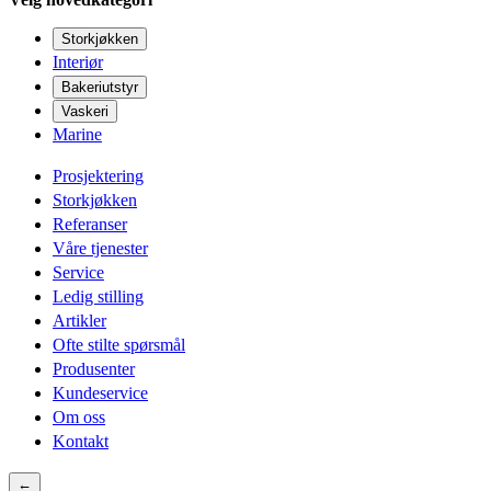
Storkjøkken
Interiør
Bakeriutstyr
Vaskeri
Marine
Prosjektering
Storkjøkken
Referanser
Våre tjenester
Service
Ledig stilling
Artikler
Ofte stilte spørsmål
Produsenter
Kundeservice
Om oss
Kontakt
←