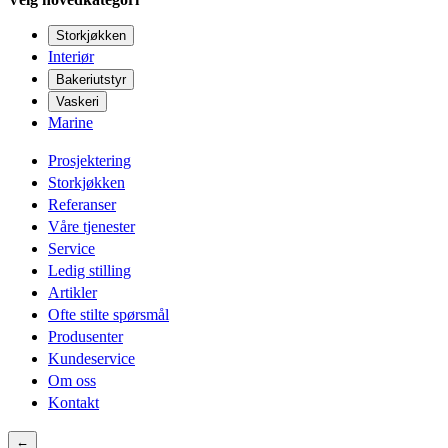
Storkjøkken
Interiør
Bakeriutstyr
Vaskeri
Marine
Prosjektering
Storkjøkken
Referanser
Våre tjenester
Service
Ledig stilling
Artikler
Ofte stilte spørsmål
Produsenter
Kundeservice
Om oss
Kontakt
←