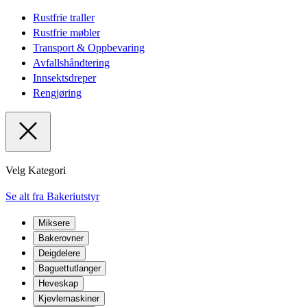
Rustfrie traller
Rustfrie møbler
Transport & Oppbevaring
Avfallshåndtering
Innsektsdreper
Rengjøring
Velg Kategori
Se alt fra Bakeriutstyr
Miksere
Bakerovner
Deigdelere
Baguettutlanger
Heveskap
Kjevlemaskiner