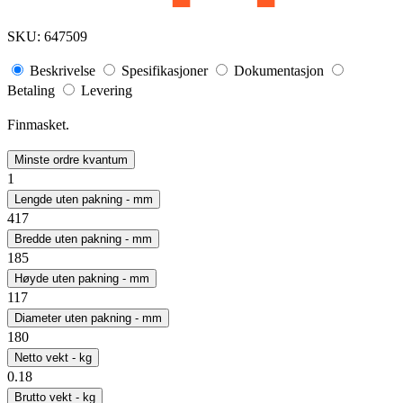
SKU:
647509
Beskrivelse
Spesifikasjoner
Dokumentasjon
Betaling
Levering
Finmasket.
Minste ordre kvantum
1
Lengde uten pakning - mm
417
Bredde uten pakning - mm
185
Høyde uten pakning - mm
117
Diameter uten pakning - mm
180
Netto vekt - kg
0.18
Brutto vekt - kg