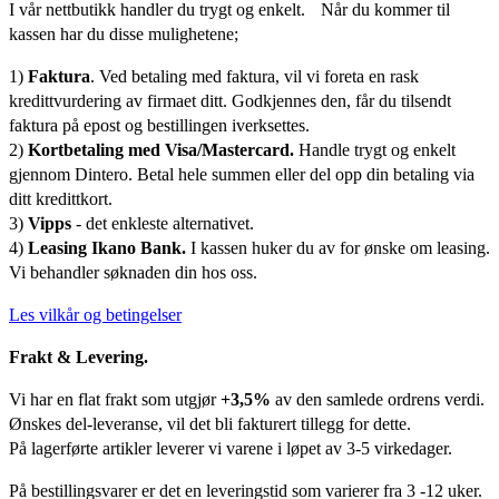
I vår nettbutikk handler du trygt og enkelt. Når du kommer til
kassen har du disse mulighetene;
1)
Faktura
. Ved betaling med faktura, vil vi foreta en rask
kredittvurdering av firmaet ditt. Godkjennes den, får du tilsendt
faktura på epost og bestillingen iverksettes.
2)
Kortbetaling med Visa/Mastercard.
Handle trygt og enkelt
gjennom Dintero. Betal hele summen eller del opp din betaling via
ditt kredittkort.
3)
Vipps
- det enkleste alternativet.
4)
Leasing Ikano Bank.
I kassen huker du av for ønske om leasing.
Vi behandler søknaden din hos oss.
Les vilkår og betingelser
Frakt & Levering.
Vi har en flat frakt som utgjør
+3,5%
av den samlede ordrens verdi.
Ønskes del-leveranse, vil det bli fakturert tillegg for dette.
På lagerførte artikler leverer vi varene i løpet av 3-5 virkedager.
På bestillingsvarer er det en leveringstid som varierer fra 3 -12 uker.