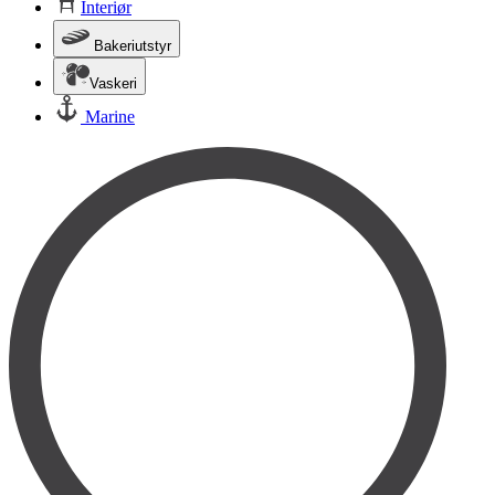
Interiør
Bakeriutstyr
Vaskeri
Marine