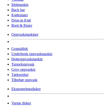
Isbitmaskin
Back bar
Kjøleplater
Drop-in Kjøl
Brett & Rister
Oppvaskmaskiner
Granuldisk
Underbenk oppvaskmaskin
Hetteoppvaskmaskin
Tunneloppvask
Grov oppvasker
Tørkeenhet
Tilbehør oppvask
Eksponeringsdisker
Varme disker