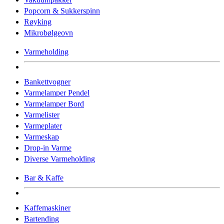
Popcorn & Sukkerspinn
Røyking
Mikrobølgeovn
Varmeholding
Bankettvogner
Varmelamper Pendel
Varmelamper Bord
Varmelister
Varmeplater
Varmeskap
Drop-in Varme
Diverse Varmeholding
Bar & Kaffe
Kaffemaskiner
Bartending