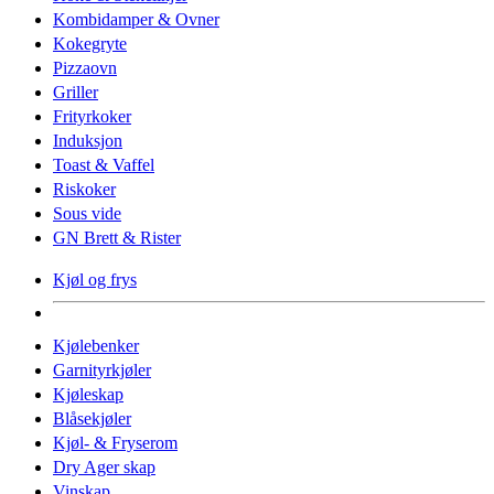
Kombidamper & Ovner
Kokegryte
Pizzaovn
Griller
Frityrkoker
Induksjon
Toast & Vaffel
Riskoker
Sous vide
GN Brett & Rister
Kjøl og frys
Kjølebenker
Garnityrkjøler
Kjøleskap
Blåsekjøler
Kjøl- & Fryserom
Dry Ager skap
Vinskap