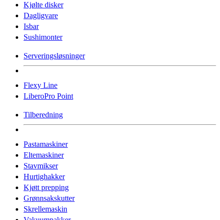
Kjølte disker
Dagligvare
Isbar
Sushimonter
Serveringsløsninger
Flexy Line
LiberoPro Point
Tilberedning
Pastamaskiner
Eltemaskiner
Stavmikser
Hurtighakker
Kjøtt prepping
Grønnsakskutter
Skrellemaskin
Vakuumpakker