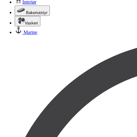
Interiør
Bakeriutstyr
Vaskeri
Marine