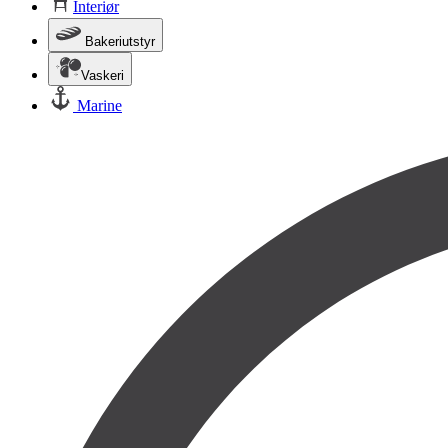
Interiør
Bakeriutstyr
Vaskeri
Marine