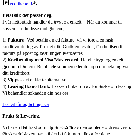
vedlikehold
Betal slik det passer deg.
I vår nettbutikk handler du trygt og enkelt. Når du kommer til
kassen har du disse mulighetene;
1)
Faktura
. Ved betaling med faktura, vil vi foreta en rask
kredittvurdering av firmaet ditt. Godkjennes den, får du tilsendt
faktura på epost og bestillingen iverksettes.
2)
Kortbetaling med Visa/Mastercard.
Handle trygt og enkelt
gjennom Dintero. Betal hele summen eller del opp din betaling via
ditt kredittkort.
3)
Vipps
- det enkleste alternativet.
4)
Leasing Ikano Bank.
I kassen huker du av for ønske om leasing.
Vi behandler søknaden din hos oss.
Les vilkår og betingelser
Frakt & Levering.
Vi har en flat frakt som utgjør
+3,5%
av den samlede ordrens verdi.
Ønskes del-leveranse, vil det bli fakturert tillegg for dette.