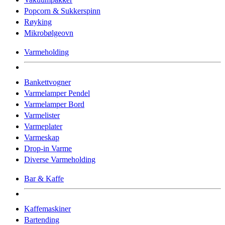
Popcorn & Sukkerspinn
Røyking
Mikrobølgeovn
Varmeholding
Bankettvogner
Varmelamper Pendel
Varmelamper Bord
Varmelister
Varmeplater
Varmeskap
Drop-in Varme
Diverse Varmeholding
Bar & Kaffe
Kaffemaskiner
Bartending