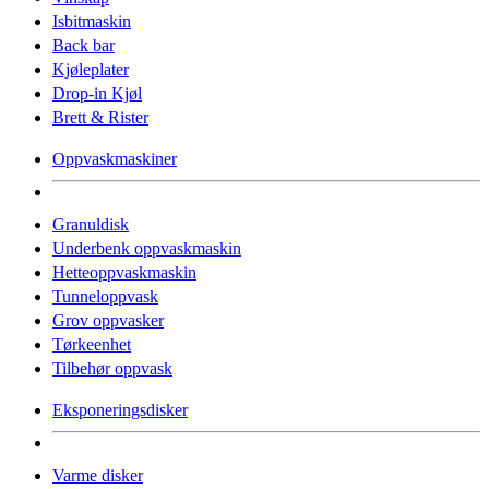
Isbitmaskin
Back bar
Kjøleplater
Drop-in Kjøl
Brett & Rister
Oppvaskmaskiner
Granuldisk
Underbenk oppvaskmaskin
Hetteoppvaskmaskin
Tunneloppvask
Grov oppvasker
Tørkeenhet
Tilbehør oppvask
Eksponeringsdisker
Varme disker