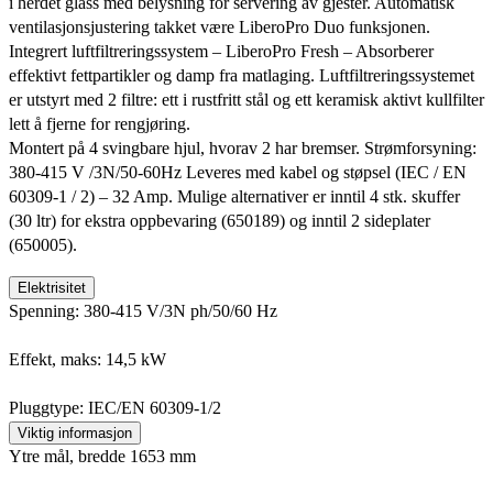
i herdet glass med belysning for servering av gjester. Automatisk
ventilasjonsjustering takket være LiberoPro Duo funksjonen.
Integrert luftfiltreringssystem – LiberoPro Fresh – Absorberer
effektivt fettpartikler og damp fra matlaging. Luftfiltreringssystemet
er utstyrt med 2 filtre: ett i rustfritt stål og ett keramisk aktivt kullfilter
lett å fjerne for rengjøring.
Montert på 4 svingbare hjul, hvorav 2 har bremser. Strømforsyning:
380-415 V /3N/50-60Hz Leveres med kabel og støpsel (IEC / EN
60309-1 / 2) – 32 Amp. Mulige alternativer er inntil 4 stk. skuffer
(30 ltr) for ekstra oppbevaring (650189) og inntil 2 sideplater
(650005).
Elektrisitet
Spenning: 380-415 V/3N ph/50/60 Hz
Effekt, maks: 14,5 kW
Pluggtype: IEC/EN 60309-1/2
Viktig informasjon
Ytre mål, bredde 1653 mm