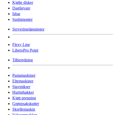
Kjølte disker
Dagligvare
Isbar
Sushimonter
Serveringsløsninger
Flexy Line
LiberoPro Point
Tilberedning
Pastamaskiner
Eltemaskiner
Stavmikser
Hurtighakker
Kjøtt prepping
Grønnsakskutter
Skrellemaskin
Vakuumpakker