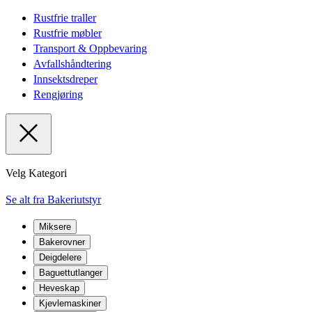
Rustfrie traller
Rustfrie møbler
Transport & Oppbevaring
Avfallshåndtering
Innsektsdreper
Rengjøring
Velg Kategori
Se alt fra Bakeriutstyr
Miksere
Bakerovner
Deigdelere
Baguettutlanger
Heveskap
Kjevlemaskiner