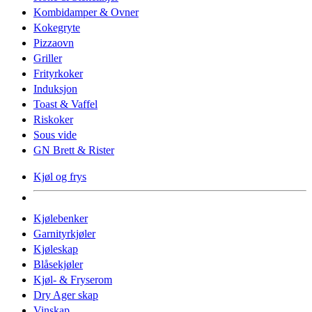
Kombidamper & Ovner
Kokegryte
Pizzaovn
Griller
Frityrkoker
Induksjon
Toast & Vaffel
Riskoker
Sous vide
GN Brett & Rister
Kjøl og frys
Kjølebenker
Garnityrkjøler
Kjøleskap
Blåsekjøler
Kjøl- & Fryserom
Dry Ager skap
Vinskap