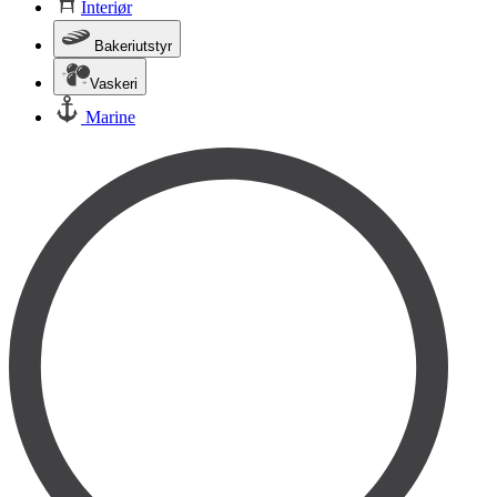
Interiør
Bakeriutstyr
Vaskeri
Marine