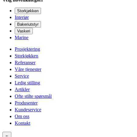
Storkjøkken
Interiør
Bakeriutstyr
Vaskeri
Marine
Prosjektering
Storkjøkken
Referanser
Våre tjenester
Service
Ledig stilling
Artikler
Ofte stilte spørsmål
Produsenter
Kundeservice
Om oss
Kontakt
←