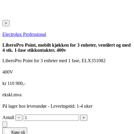
>
Electrolux Professional
LiberoPro Point, mobilt kjøkken for 3 enheter, ventilert og med
4 stk. 1-fase stikkontakter, 400v
LiberoPro Point for 3 enheter med 1 fase, ELX351082
400V
kr
110 900
,-
ekskl.mva
På lager hos leverandør
- Leveringstid: 1-4 uker
Antall
−
+
Kjøp nå