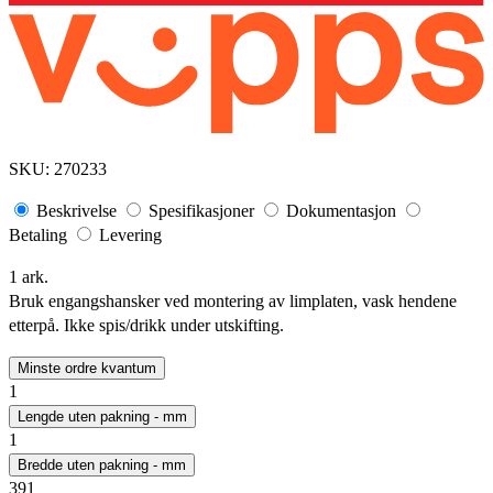
SKU:
270233
Beskrivelse
Spesifikasjoner
Dokumentasjon
Betaling
Levering
1 ark.
Bruk engangshansker ved montering av limplaten, vask hendene
etterpå. Ikke spis/drikk under utskifting.
Minste ordre kvantum
1
Lengde uten pakning - mm
1
Bredde uten pakning - mm
391