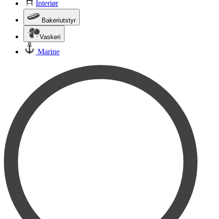
Interiør
Bakeriutstyr
Vaskeri
Marine