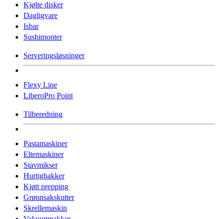
Kjølte disker
Dagligvare
Isbar
Sushimonter
Serveringsløsninger
Flexy Line
LiberoPro Point
Tilberedning
Pastamaskiner
Eltemaskiner
Stavmikser
Hurtighakker
Kjøtt prepping
Grønnsakskutter
Skrellemaskin
Vakuumpakker