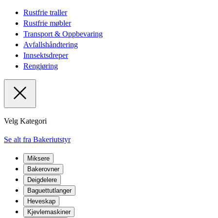
Rustfrie traller
Rustfrie møbler
Transport & Oppbevaring
Avfallshåndtering
Innsektsdreper
Rengjøring
Velg Kategori
Se alt fra Bakeriutstyr
Miksere
Bakerovner
Deigdelere
Baguettutlanger
Heveskap
Kjevlemaskiner