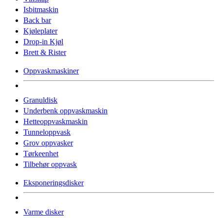
Isbitmaskin
Back bar
Kjøleplater
Drop-in Kjøl
Brett & Rister
Oppvaskmaskiner
Granuldisk
Underbenk oppvaskmaskin
Hetteoppvaskmaskin
Tunneloppvask
Grov oppvasker
Tørkeenhet
Tilbehør oppvask
Eksponeringsdisker
Varme disker