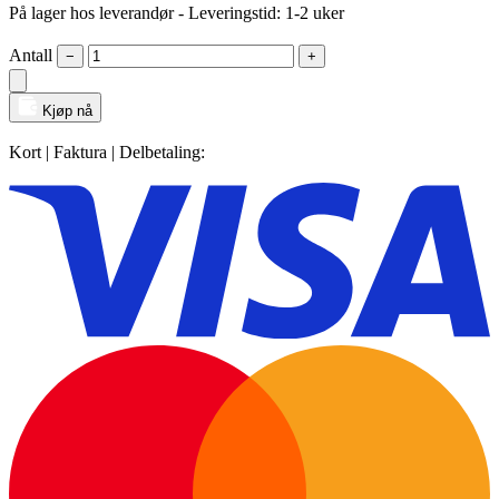
På lager hos leverandør
- Leveringstid: 1-2 uker
Antall
−
+
Kjøp nå
Kort | Faktura | Delbetaling: