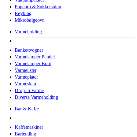
Popcorn & Sukkerspinn
Røyking
Mikrobølgeovn
Varmeholding
Bankettvogner
Varmelamper Pendel
Varmelamper Bord
Varmelister
Varmeplater
Varmeskap
Drop-in Varme
Diverse Varmeholding
Bar & Kaffe
Kaffemaskiner
Bartending