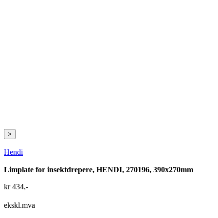
>
Hendi
Limplate for insektdrepere, HENDI, 270196, 390x270mm
kr
434
,-
ekskl.mva