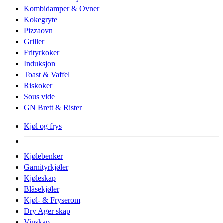
Kombidamper & Ovner
Kokegryte
Pizzaovn
Griller
Frityrkoker
Induksjon
Toast & Vaffel
Riskoker
Sous vide
GN Brett & Rister
Kjøl og frys
Kjølebenker
Garnityrkjøler
Kjøleskap
Blåsekjøler
Kjøl- & Fryserom
Dry Ager skap
Vinskap