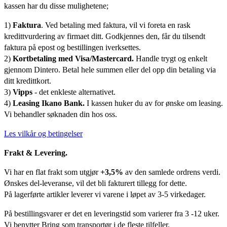
kassen har du disse mulighetene;
1)
Faktura
. Ved betaling med faktura, vil vi foreta en rask
kredittvurdering av firmaet ditt. Godkjennes den, får du tilsendt
faktura på epost og bestillingen iverksettes.
2)
Kortbetaling med Visa/Mastercard.
Handle trygt og enkelt
gjennom Dintero. Betal hele summen eller del opp din betaling via
ditt kredittkort.
3)
Vipps
- det enkleste alternativet.
4)
Leasing Ikano Bank.
I kassen huker du av for ønske om leasing.
Vi behandler søknaden din hos oss.
Les vilkår og betingelser
Frakt & Levering.
Vi har en flat frakt som utgjør
+3,5%
av den samlede ordrens verdi.
Ønskes del-leveranse, vil det bli fakturert tillegg for dette.
På lagerførte artikler leverer vi varene i løpet av 3-5 virkedager.
På bestillingsvarer er det en leveringstid som varierer fra 3 -12 uker.
Vi benytter Bring som transportør i de fleste tilfeller.