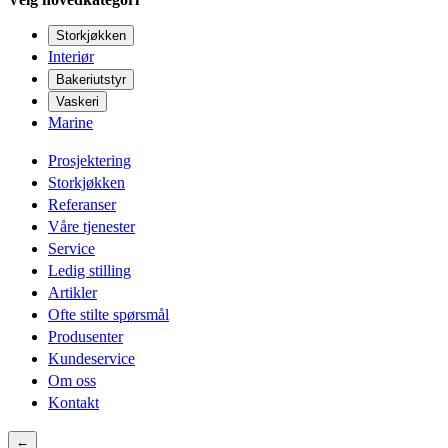
Storkjøkken
Interiør
Bakeriutstyr
Vaskeri
Marine
Prosjektering
Storkjøkken
Referanser
Våre tjenester
Service
Ledig stilling
Artikler
Ofte stilte spørsmål
Produsenter
Kundeservice
Om oss
Kontakt
←