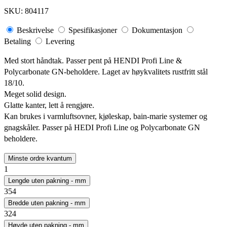
SKU:
804117
Beskrivelse
Spesifikasjoner
Dokumentasjon
Betaling
Levering
Med stort håndtak. Passer pent på HENDI Profi Line &
Polycarbonate GN-beholdere. Laget av høykvalitets rustfritt stål
18/10.
Meget solid design.
Glatte kanter, lett å rengjøre.
Kan brukes i varmluftsovner, kjøleskap, bain-marie systemer og
gnagskåler. Passer på HEDI Profi Line og Polycarbonate GN
beholdere.
Minste ordre kvantum
1
Lengde uten pakning - mm
354
Bredde uten pakning - mm
324
Høyde uten pakning - mm