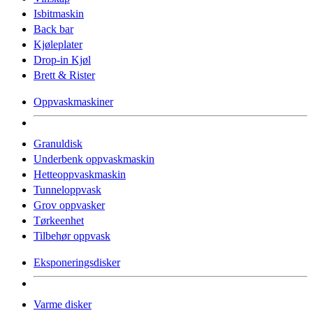
Isbitmaskin
Back bar
Kjøleplater
Drop-in Kjøl
Brett & Rister
Oppvaskmaskiner
Granuldisk
Underbenk oppvaskmaskin
Hetteoppvaskmaskin
Tunneloppvask
Grov oppvasker
Tørkeenhet
Tilbehør oppvask
Eksponeringsdisker
Varme disker