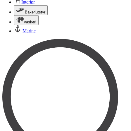
Interiør
Bakeriutstyr
Vaskeri
Marine