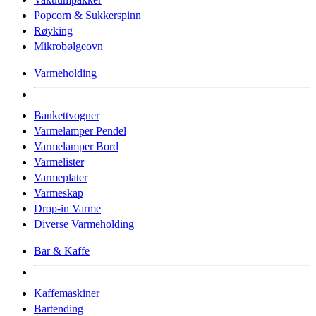
Popcorn & Sukkerspinn
Røyking
Mikrobølgeovn
Varmeholding
Bankettvogner
Varmelamper Pendel
Varmelamper Bord
Varmelister
Varmeplater
Varmeskap
Drop-in Varme
Diverse Varmeholding
Bar & Kaffe
Kaffemaskiner
Bartending