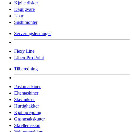
Kjølte disker
Dagligvare
Isbar
Sushimonter
Serveringsløsninger
Flexy Line
LiberoPro Point
Tilberedning
Pastamaskiner
Eltemaskiner
Stavmikser
Hurtighakker
Kjøtt prepping
Grønnsakskutter
Skrellemaskin
Vakuumpakker