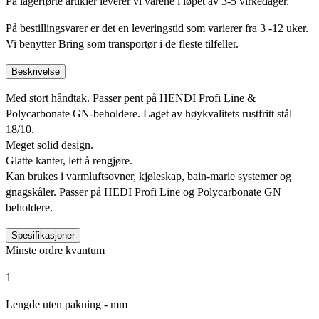
På lagerførte artikler leverer vi varene i løpet av 3-5 virkedager.
På bestillingsvarer er det en leveringstid som varierer fra 3 -12 uker.
Vi benytter Bring som transportør i de fleste tilfeller.
Beskrivelse
Med stort håndtak. Passer pent på HENDI Profi Line &
Polycarbonate GN-beholdere. Laget av høykvalitets rustfritt stål
18/10.
Meget solid design.
Glatte kanter, lett å rengjøre.
Kan brukes i varmluftsovner, kjøleskap, bain-marie systemer og
gnagskåler. Passer på HEDI Profi Line og Polycarbonate GN
beholdere.
Spesifikasjoner
Minste ordre kvantum
1
Lengde uten pakning - mm