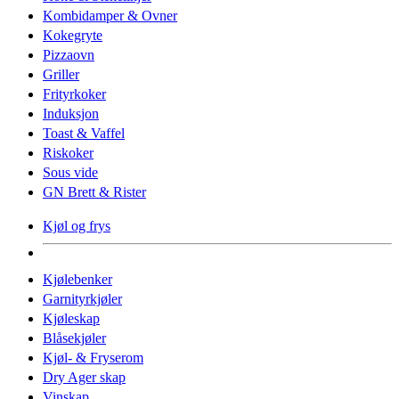
Kombidamper & Ovner
Kokegryte
Pizzaovn
Griller
Frityrkoker
Induksjon
Toast & Vaffel
Riskoker
Sous vide
GN Brett & Rister
Kjøl og frys
Kjølebenker
Garnityrkjøler
Kjøleskap
Blåsekjøler
Kjøl- & Fryserom
Dry Ager skap
Vinskap