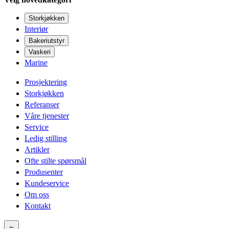
Storkjøkken
Interiør
Bakeriutstyr
Vaskeri
Marine
Prosjektering
Storkjøkken
Referanser
Våre tjenester
Service
Ledig stilling
Artikler
Ofte stilte spørsmål
Produsenter
Kundeservice
Om oss
Kontakt
←