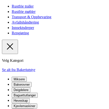
Rustfrie traller
Rustfrie møbler
Transport & Oppbevaring
Avfallshåndtering
Innsektsdreper
Rengjøring
Velg Kategori
Se alt fra Bakeriutstyr
Miksere
Bakerovner
Deigdelere
Baguettutlanger
Heveskap
Kjevlemaskiner