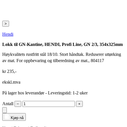
>
Hendi
Lokk til GN-Kantine, HENDI, Profi Line, GN 2/3, 354x325mm
Høykvalitets rustfritt stål 18/10. Stort håndtak. Reduserer uttørking
av mat. For oppbevaring og tilberedning av mat., 804117
kr
235
,-
ekskl.mva
På lager hos leverandør
- Leveringstid: 1-2 uker
Antall
−
+
Kjøp nå