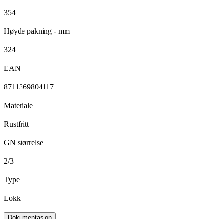
354
Høyde pakning - mm
324
EAN
8711369804117
Materiale
Rustfritt
GN størrelse
2/3
Type
Lokk
Dokumentasjon