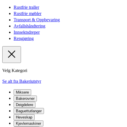
Rustfrie traller
Rustfrie møbler
Transport & Oppbevaring
Avfallshåndtering
Innsektsdreper
Rengjøring
Velg Kategori
Se alt fra Bakeriutstyr
Miksere
Bakerovner
Deigdelere
Baguettutlanger
Heveskap
Kjevlemaskiner