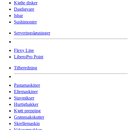
Kjølte disker
Dagligvare
Isbar
Sushimonter
Serveringsløsninger
Flexy Line
LiberoPro Point
Tilberedning
Pastamaskiner
Eltemaskiner
Stavmikser
Hurtighakker
Kjøtt prepping
Grønnsakskutter
Skrellemaskin
Vakuumpakker