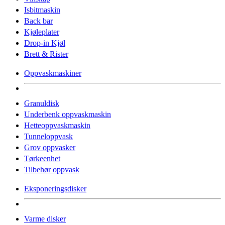
Isbitmaskin
Back bar
Kjøleplater
Drop-in Kjøl
Brett & Rister
Oppvaskmaskiner
Granuldisk
Underbenk oppvaskmaskin
Hetteoppvaskmaskin
Tunneloppvask
Grov oppvasker
Tørkeenhet
Tilbehør oppvask
Eksponeringsdisker
Varme disker