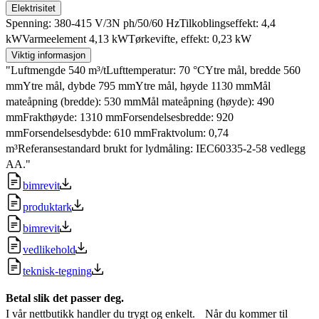
Elektrisitet
Spenning: 380-415 V/3N ph/50/60 HzTilkoblingseffekt: 4,4
kWVarmeelement 4,13 kWTørkevifte, effekt: 0,23 kW
Viktig informasjon
"Luftmengde 540 m³/tLufttemperatur: 70 °CYtre mål, bredde 560
mmYtre mål, dybde 795 mmYtre mål, høyde 1130 mmMål
mateåpning (bredde): 530 mmMål mateåpning (høyde): 490
mmFrakthøyde: 1310 mmForsendelsesbredde: 920
mmForsendelsesdybde: 610 mmFraktvolum: 0,74
m³Referansestandard brukt for lydmåling: IEC60335-2-58 vedlegg
AA."
bimrevit
produktark
bimrevit
vedlikehold
teknisk-tegning
Betal slik det passer deg.
I vår nettbutikk handler du trygt og enkelt. Når du kommer til