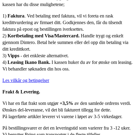
kassen har du disse mulighetene;
1)
Faktura
. Ved betaling med faktura, vil vi foreta en rask
kredittvurdering av firmaet ditt. Godkjennes den, får du tilsendt
faktura på epost og bestillingen iverksettes.
2)
Kortbetaling med Visa/Mastercard.
Handle trygt og enkelt
gjennom Dintero. Betal hele summen eller del opp din betaling via
ditt kredittkort.
3)
Vipps
- det enkleste alternativet.
4)
Leasing Ikano Bank.
I kassen huker du av for ønske om leasing.
Vi behandler søknaden din hos oss.
Les vilkår og betingelser
Frakt & Levering.
Vi har en flat frakt som utgjør
+3,5%
av den samlede ordrens verdi.
Ønskes del-leveranse, vil det bli fakturert tillegg for dette.
På lagerførte artikler leverer vi varene i løpet av 3-5 virkedager.
På bestillingsvarer er det en leveringstid som varierer fra 3 -12 uker.
Vi benytter Bring som transportør i de fleste tilfeller.