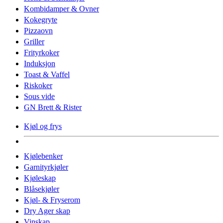
Kombidamper & Ovner
Kokegryte
Pizzaovn
Griller
Frityrkoker
Induksjon
Toast & Vaffel
Riskoker
Sous vide
GN Brett & Rister
Kjøl og frys
Kjølebenker
Garnityrkjøler
Kjøleskap
Blåsekjøler
Kjøl- & Fryserom
Dry Ager skap
Vinskap