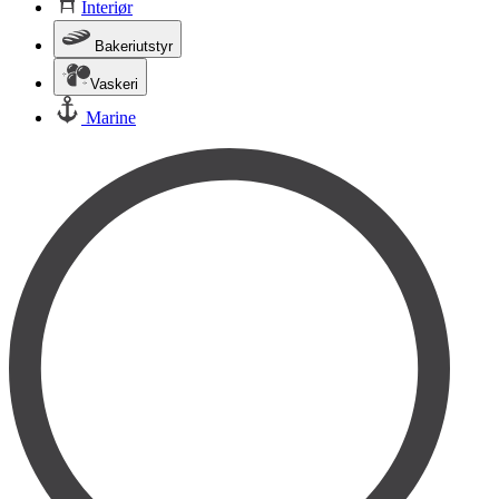
Interiør
Bakeriutstyr
Vaskeri
Marine