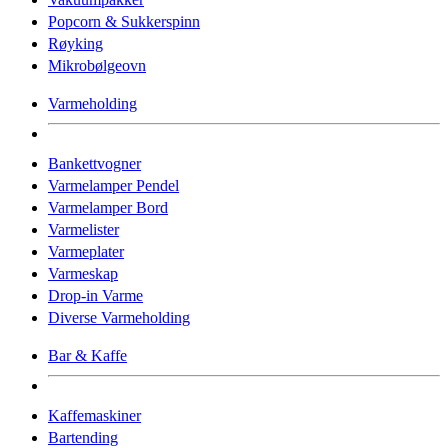
Popcorn & Sukkerspinn
Røyking
Mikrobølgeovn
Varmeholding
Bankettvogner
Varmelamper Pendel
Varmelamper Bord
Varmelister
Varmeplater
Varmeskap
Drop-in Varme
Diverse Varmeholding
Bar & Kaffe
Kaffemaskiner
Bartending