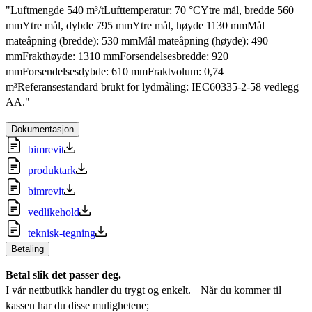
"Luftmengde 540 m³/tLufttemperatur: 70 °CYtre mål, bredde 560
mmYtre mål, dybde 795 mmYtre mål, høyde 1130 mmMål
mateåpning (bredde): 530 mmMål mateåpning (høyde): 490
mmFrakthøyde: 1310 mmForsendelsesbredde: 920
mmForsendelsesdybde: 610 mmFraktvolum: 0,74
m³Referansestandard brukt for lydmåling: IEC60335-2-58 vedlegg
AA."
Dokumentasjon
bimrevit
produktark
bimrevit
vedlikehold
teknisk-tegning
Betaling
Betal slik det passer deg.
I vår nettbutikk handler du trygt og enkelt. Når du kommer til
kassen har du disse mulighetene;