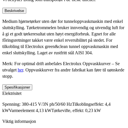
Beskrivelse
Medium hjørnetørker uten dør for tunneloppvaskmaskin med enkel
sluttskylling. Tørketrommelen bruker innvendig og utvendig luft for
å gi et godt tørkeresultat uten høyt energiforbruk. Egnet for alle
fôringsretninger takket være enkel reversibilitet på stedet. For
tilkobling til Electrolux green&clean tunnel oppvaskmaskin med
enkel sluttskylling. Laget av rustfritt stål AISI 304.
Merk: For optimal drift anbefales Electrolux Oppvaskkurver – Se
utvalget
her
. Oppvaskkurver fra andre fabrikat kan føre til uønskede
stopp.
Spesifikasjoner
Elektrisitet
Spenning: 380-415 V/3N ph/50/60 HzTilkoblingseffekt: 4,4
kWVarmeelement 4,13 kWTørkevifte, effekt: 0,23 kW
Viktig informasjon