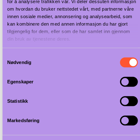
for å analysere trafikken vår. Vi deler dessuten informasjon
om hvordan du bruker nettstedet vårt, med partnerne våre
Storkjøkken
innen sosiale medier, annonsering og analysearbeid, som
Interiør
kan kombinere den med annen informasjon du har gjort
Bakeriutstyr
tilgjengelig for dem, eller som de har samlet inn gjennom
Vaskeri
Marine
din bruk av tjenestene deres.
Prosjektering
Samtykkevalg
Storkjøkken
Nødvendig
Referanser
Våre tjenester
Service
Egenskaper
Ledig stilling
Artikler
Ofte stilte spørsmål
Statistikk
Produsenter
Kundeservice
Om oss
Markedsføring
Kontakt
←