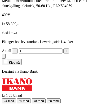
Medium tørketrommel uten dør for tunnelvask med enkel
sluttskylling, elektrisk, 50-60 Hz., ELX534059
400V
kr
58 800
,-
ekskl.mva
På lager hos leverandør
- Leveringstid: 1-4 uker
Antall
−
+
Kjøp nå
Leasing via Ikano Bank
kr 1 227
/mnd
24 mnd
36 mnd
48 mnd
60 mnd