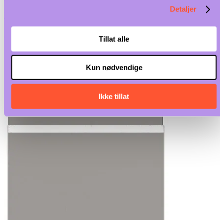
Detaljer
Nettbutikk
/
Storkjøkken
/
Oppvaskmaskiner
/
Tunneloppvask
/ Medi
tørkesone u/dør, 400 V, for Tunnelvask med enkel sluttskylling,
elektrisk, 50-60 Hz.
Tillat alle
Kun nødvendige
Ikke tillat