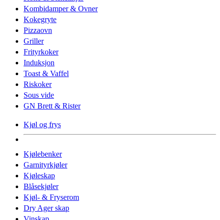
Kombidamper & Ovner
Kokegryte
Pizzaovn
Griller
Frityrkoker
Induksjon
Toast & Vaffel
Riskoker
Sous vide
GN Brett & Rister
Kjøl og frys
Kjølebenker
Garnityrkjøler
Kjøleskap
Blåsekjøler
Kjøl- & Fryserom
Dry Ager skap
Vinskap