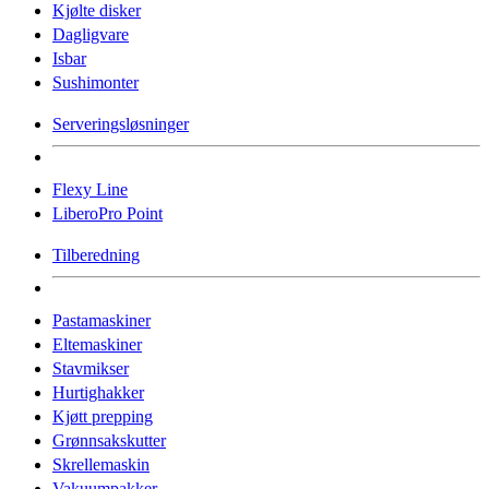
Kjølte disker
Dagligvare
Isbar
Sushimonter
Serveringsløsninger
Flexy Line
LiberoPro Point
Tilberedning
Pastamaskiner
Eltemaskiner
Stavmikser
Hurtighakker
Kjøtt prepping
Grønnsakskutter
Skrellemaskin
Vakuumpakker