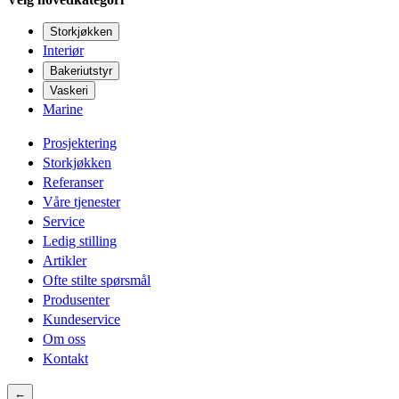
Storkjøkken
Interiør
Bakeriutstyr
Vaskeri
Marine
Prosjektering
Storkjøkken
Referanser
Våre tjenester
Service
Ledig stilling
Artikler
Ofte stilte spørsmål
Produsenter
Kundeservice
Om oss
Kontakt
←