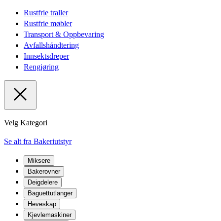
Rustfrie traller
Rustfrie møbler
Transport & Oppbevaring
Avfallshåndtering
Innsektsdreper
Rengjøring
Velg Kategori
Se alt fra Bakeriutstyr
Miksere
Bakerovner
Deigdelere
Baguettutlanger
Heveskap
Kjevlemaskiner