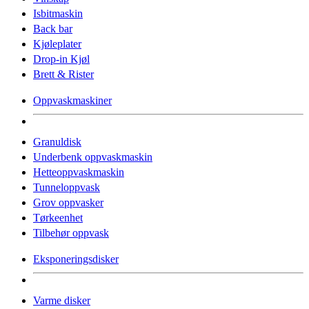
Isbitmaskin
Back bar
Kjøleplater
Drop-in Kjøl
Brett & Rister
Oppvaskmaskiner
Granuldisk
Underbenk oppvaskmaskin
Hetteoppvaskmaskin
Tunneloppvask
Grov oppvasker
Tørkeenhet
Tilbehør oppvask
Eksponeringsdisker
Varme disker