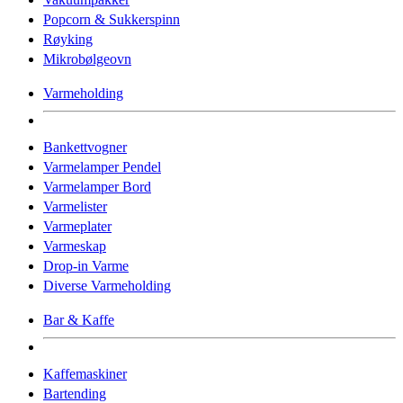
Popcorn & Sukkerspinn
Røyking
Mikrobølgeovn
Varmeholding
Bankettvogner
Varmelamper Pendel
Varmelamper Bord
Varmelister
Varmeplater
Varmeskap
Drop-in Varme
Diverse Varmeholding
Bar & Kaffe
Kaffemaskiner
Bartending