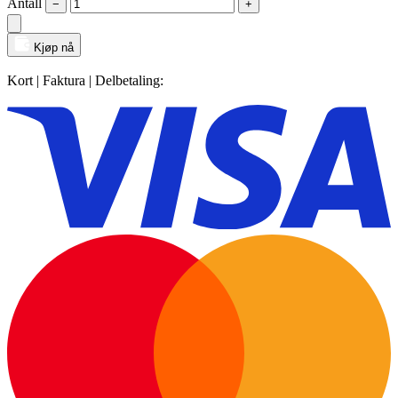
Antall
−
+
Kjøp nå
Kort | Faktura | Delbetaling: