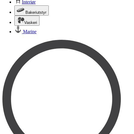
Interiør
Bakeriutstyr
Vaskeri
Marine