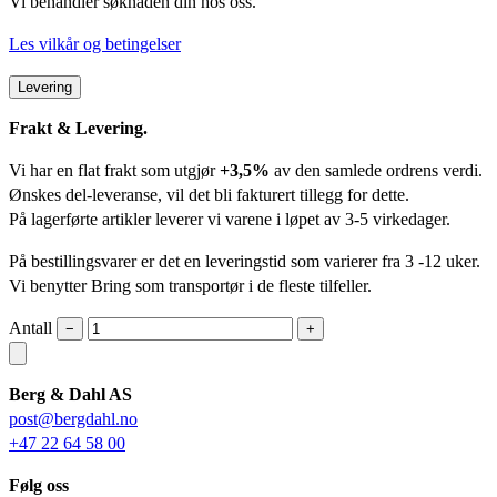
Vi behandler søknaden din hos oss.
Les vilkår og betingelser
Levering
Frakt & Levering.
Vi har en flat frakt som utgjør
+3,5%
av den samlede ordrens verdi.
Ønskes del-leveranse, vil det bli fakturert tillegg for dette.
På lagerførte artikler leverer vi varene i løpet av 3-5 virkedager.
På bestillingsvarer er det en leveringstid som varierer fra 3 -12 uker.
Vi benytter Bring som transportør i de fleste tilfeller.
Antall
−
+
Berg & Dahl AS
post@bergdahl.no
+47 22 64 58 00
Følg oss