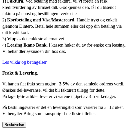
1)
Faktura
. Ved betaling med faktura, vil vi foreta en rask
kredittvurdering av firmaet ditt. Godkjennes den, får du tilsendt
faktura på epost og bestillingen iverksettes.
2)
Kortbetaling med Visa/Mastercard.
Handle trygt og enkelt
gjennom Dintero. Betal hele summen eller del opp din betaling via
ditt kredittkort.
3)
Vipps
- det enkleste alternativet.
4)
Leasing Ikano Bank.
I kassen huker du av for ønske om leasing.
Vi behandler søknaden din hos oss.
Les vilkår og betingelser
Frakt & Levering.
Vi har en flat frakt som utgjør
+3,5%
av den samlede ordrens verdi.
Ønskes del-leveranse, vil det bli fakturert tillegg for dette.
På lagerførte artikler leverer vi varene i løpet av 3-5 virkedager.
På bestillingsvarer er det en leveringstid som varierer fra 3 -12 uker.
Vi benytter Bring som transportør i de fleste tilfeller.
Beskrivelse