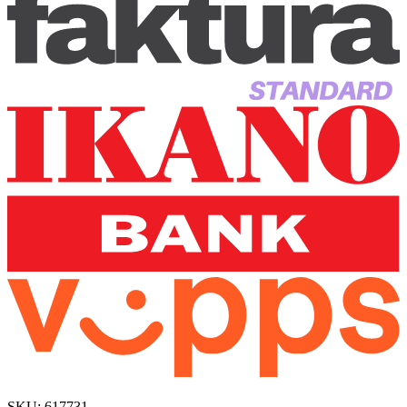
SKU:
617731