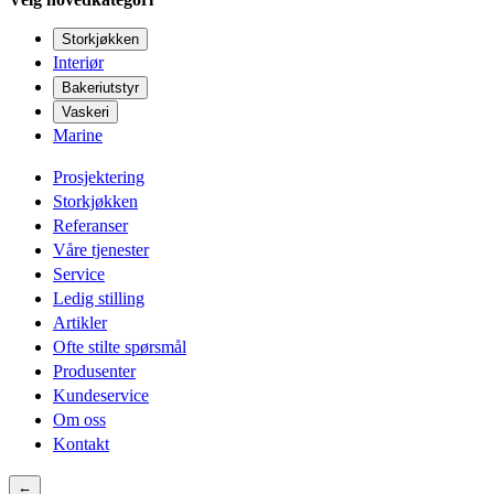
Storkjøkken
Interiør
Bakeriutstyr
Vaskeri
Marine
Prosjektering
Storkjøkken
Referanser
Våre tjenester
Service
Ledig stilling
Artikler
Ofte stilte spørsmål
Produsenter
Kundeservice
Om oss
Kontakt
←