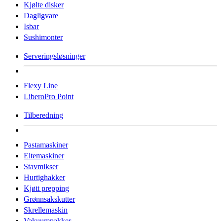
Kjølte disker
Dagligvare
Isbar
Sushimonter
Serveringsløsninger
Flexy Line
LiberoPro Point
Tilberedning
Pastamaskiner
Eltemaskiner
Stavmikser
Hurtighakker
Kjøtt prepping
Grønnsakskutter
Skrellemaskin
Vakuumpakker