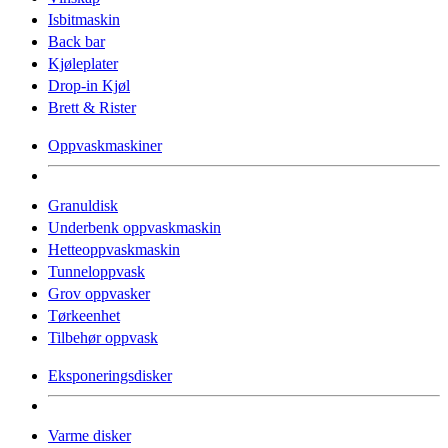
Isbitmaskin
Back bar
Kjøleplater
Drop-in Kjøl
Brett & Rister
Oppvaskmaskiner
Granuldisk
Underbenk oppvaskmaskin
Hetteoppvaskmaskin
Tunneloppvask
Grov oppvasker
Tørkeenhet
Tilbehør oppvask
Eksponeringsdisker
Varme disker