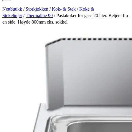
Nettbutikk
/
Storkjøkken
/
Kok- & Stek
/
Koke &
Stekelinjer
/
Thermaline 90
/ Pastakoker for gass 20 liter. Betjent fra
en side. Høyde 800mm eks. sokkel.