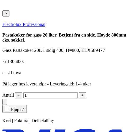
>
Electrolux Professional
Pastakoker for gass 20 liter. Betjent fra en side. Høyde 800mm
eks. sokkel.
Gass Pastakoker 20L 1 sidig 400, H=800, ELX589477
kr
130 400
,-
ekskl.mva
På lager hos leverandør
- Leveringstid: 1-4 uker
Antall
−
+
Kjøp nå
Kort | Faktura | Delbetaling: