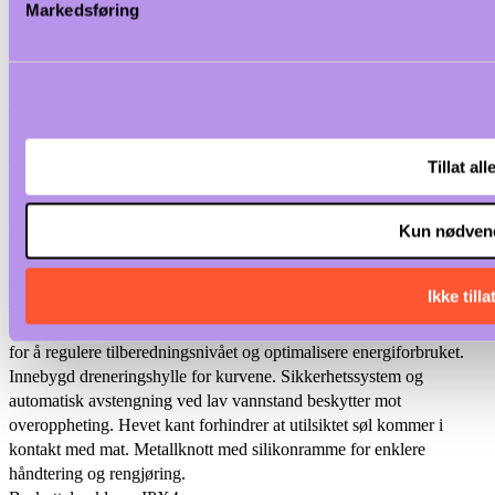
Markedsføring
Beskrivelse
Spesifikasjoner
Dokumentasjon
Betaling
Levering
Enheten er konstruert i henhold til DIN 18860-2 med 20 mm
dryppkant og 70 mm innfelt sokkel. Laget i en robust
rammekonstruksjon. Arbeidsflate i 2 mm 1.4301 (AISI 304). Glatte
arbeidsflater som er enkle å rengjøre. THERMODUL
Tillat all
koblingssystem gir arbeidsflater med minimale skjøter som hindrer
fett og smuss i å trenge inn mellom enhetene. En multifunksjonell
enhet som brukes til å tilberede alle slags pasta, ris, poteter,
Kun nødven
grønnsaker. Brønn i 1.4435 (AISI 316L) rustfritt stål, med
automatisk vannfylling via sensor. Svært effektive brennere i AISI
Ikke tilla
430 rustfritt stål med flammebeskyttelse. Sikkerhetstermostat og
termostatstyring. Energy Control-funksjon for finjustering av kraft
for å regulere tilberedningsnivået og optimalisere energiforbruket.
Innebygd dreneringshylle for kurvene. Sikkerhetssystem og
automatisk avstengning ved lav vannstand beskytter mot
overoppheting. Hevet kant forhindrer at utilsiktet søl kommer i
kontakt med mat. Metallknott med silikonramme for enklere
håndtering og rengjøring.