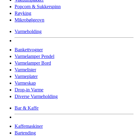
Popcorn & Sukkerspinn
Røyking
Mikrobølgeovn
Varmeholding
Bankettvogner
Varmelamper Pendel
Varmelamper Bord
Varmelister
Varmeplater
Varmeskap
Drop-in Varme
Diverse Varmeholding
Bar & Kaffe
Kaffemaskiner
Bartending