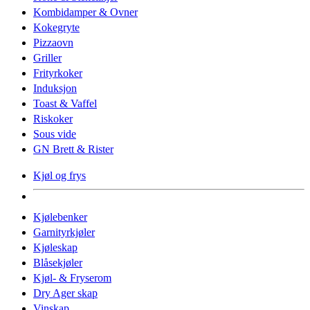
Kombidamper & Ovner
Kokegryte
Pizzaovn
Griller
Frityrkoker
Induksjon
Toast & Vaffel
Riskoker
Sous vide
GN Brett & Rister
Kjøl og frys
Kjølebenker
Garnityrkjøler
Kjøleskap
Blåsekjøler
Kjøl- & Fryserom
Dry Ager skap
Vinskap