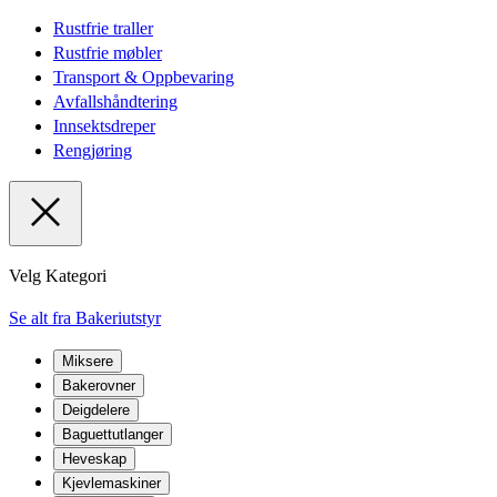
Rustfrie traller
Rustfrie møbler
Transport & Oppbevaring
Avfallshåndtering
Innsektsdreper
Rengjøring
Velg Kategori
Se alt fra Bakeriutstyr
Miksere
Bakerovner
Deigdelere
Baguettutlanger
Heveskap
Kjevlemaskiner