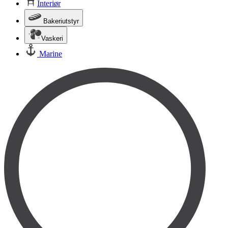
Interiør
Bakeriutstyr
Vaskeri
Marine