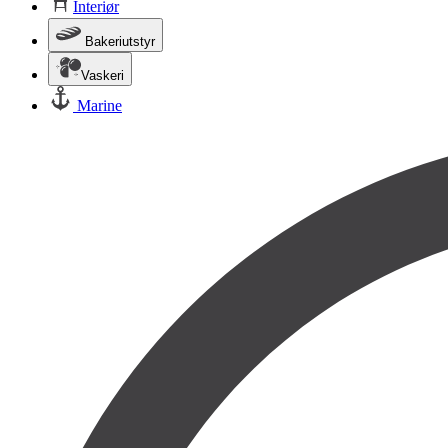
Interiør
Bakeriutstyr
Vaskeri
Marine