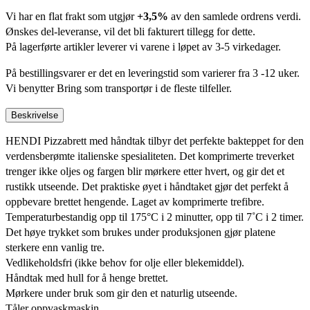
Vi har en flat frakt som utgjør
+3,5%
av den samlede ordrens verdi.
Ønskes del-leveranse, vil det bli fakturert tillegg for dette.
På lagerførte artikler leverer vi varene i løpet av 3-5 virkedager.
På bestillingsvarer er det en leveringstid som varierer fra 3 -12 uker.
Vi benytter Bring som transportør i de fleste tilfeller.
Beskrivelse
HENDI Pizzabrett med håndtak tilbyr det perfekte bakteppet for den
verdensberømte italienske spesialiteten. Det komprimerte treverket
trenger ikke oljes og fargen blir mørkere etter hvert, og gir det et
rustikk utseende. Det praktiske øyet i håndtaket gjør det perfekt å
oppbevare brettet hengende. Laget av komprimerte trefibre.
Temperaturbestandig opp til 175°C i 2 minutter, opp til 7˚C i 2 timer.
Det høye trykket som brukes under produksjonen gjør platene
sterkere enn vanlig tre.
Vedlikeholdsfri (ikke behov for olje eller blekemiddel).
Håndtak med hull for å henge brettet.
Mørkere under bruk som gir den et naturlig utseende.
Tåler oppvaskmaskin.