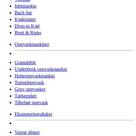
Isbitmaskin
Back bar
Kjøleplater
Drop-in Kjøl
Brett & Rister
Oppvaskmaskiner
Granuldisk
Underbenk oppvaskmaskin
Hetteoppvaskmaskin
Tunneloppvask
Grov oppvasker
Tørkeenhet
Tilbehør oppvask
Eksponeringsdisker
Varme disker