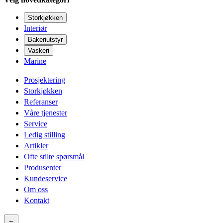
Storkjøkken
Interiør
Bakeriutstyr
Vaskeri
Marine
Prosjektering
Storkjøkken
Referanser
Våre tjenester
Service
Ledig stilling
Artikler
Ofte stilte spørsmål
Produsenter
Kundeservice
Om oss
Kontakt
←