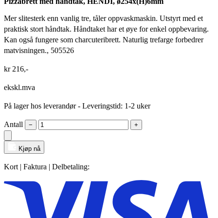
Pizzabrett med håndtak, HENDI, ø254x(H)6mm
Mer slitesterk enn vanlig tre, tåler oppvaskmaskin. Utstyrt med et
praktisk stort håndtak. Håndtaket har et øye for enkel oppbevaring.
Kan også fungere som charcuteribrett. Naturlig trefarge forbedrer
matvisningen., 505526
kr
216
,-
ekskl.mva
På lager hos leverandør
- Leveringstid: 1-2 uker
Antall
−
+
Kjøp nå
Kort | Faktura | Delbetaling: