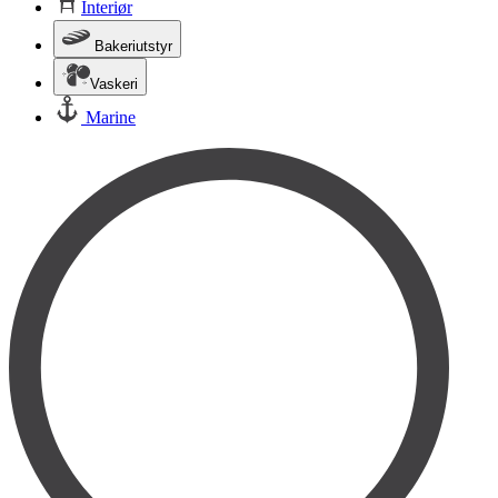
Interiør
Bakeriutstyr
Vaskeri
Marine