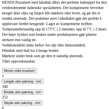
HENDI Pizzabrett med håndtak tilbyr det perfekte bakteppet for den
verdensberømte italienske spesialiteten. Det komprimerte treverket
trenger ikke oljes og fargen blir mørkere etter hvert, og gir det et
rustikk utseende. Det praktiske øyet i håndtaket gjør det perfekt å
oppbevare brettet hengende. Laget av komprimerte trefibre.
Temperaturbestandig opp til 175°C i 2 minutter, opp til 7˚C i 2 timer.
Det høye trykket som brukes under produksjonen gjør platene
sterkere enn vanlig tre.
Vedlikeholdsfri (ikke behov for olje eller blekemiddel).
Håndtak med hull for å henge brettet.
Mørkere under bruk som gir den et naturlig utseende.
Tåler oppvaskmaskin.
Minste ordre kvantum
1
Lengde uten pakning - mm
340
Bredde uten pakning - mm
252
Høyde uten pakning - mm
6