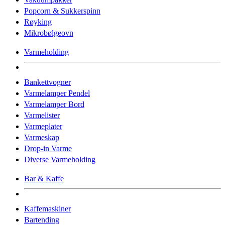
Popcorn & Sukkerspinn
Røyking
Mikrobølgeovn
Varmeholding
Bankettvogner
Varmelamper Pendel
Varmelamper Bord
Varmelister
Varmeplater
Varmeskap
Drop-in Varme
Diverse Varmeholding
Bar & Kaffe
Kaffemaskiner
Bartending