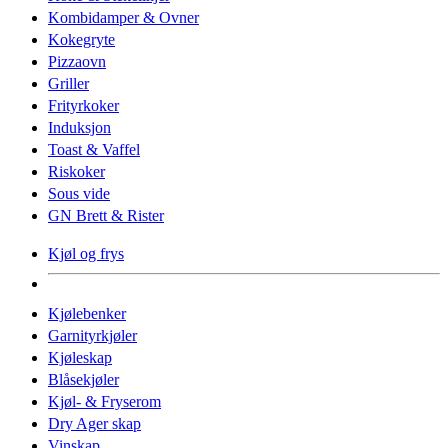
Kombidamper & Ovner
Kokegryte
Pizzaovn
Griller
Frityrkoker
Induksjon
Toast & Vaffel
Riskoker
Sous vide
GN Brett & Rister
Kjøl og frys
Kjølebenker
Garnityrkjøler
Kjøleskap
Blåsekjøler
Kjøl- & Fryserom
Dry Ager skap
Vinskap