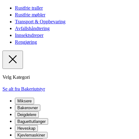
Rustfrie traller
Rustfrie møbler
Transport & Oppbevaring
Avfallshåndtering
Innsektsdreper
Rengjøring
Velg Kategori
Se alt fra Bakeriutstyr
Miksere
Bakerovner
Deigdelere
Baguettutlanger
Heveskap
Kjevlemaskiner