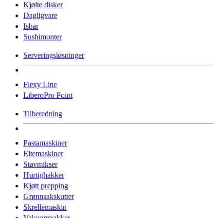
Kjølte disker
Dagligvare
Isbar
Sushimonter
Serveringsløsninger
Flexy Line
LiberoPro Point
Tilberedning
Pastamaskiner
Eltemaskiner
Stavmikser
Hurtighakker
Kjøtt prepping
Grønnsakskutter
Skrellemaskin
Vakuumpakker