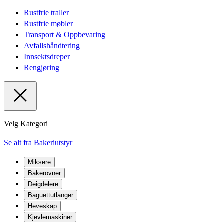
Rustfrie traller
Rustfrie møbler
Transport & Oppbevaring
Avfallshåndtering
Innsektsdreper
Rengjøring
Velg Kategori
Se alt fra Bakeriutstyr
Miksere
Bakerovner
Deigdelere
Baguettutlanger
Heveskap
Kjevlemaskiner