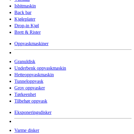
Isbitmaskin
Back bar
Kjøleplater
Drop-in Kjøl
Brett & Rister
Oppvaskmaskiner
Granuldisk
Underbenk oppvaskmaskin
Hetteoppvaskmaskin
Tunneloppvask
Grov oppvasker
Tørkeenhet
Tilbehør oppvask
Eksponeringsdisker
Varme disker