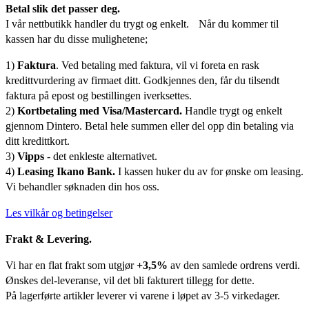
Betal slik det passer deg.
I vår nettbutikk handler du trygt og enkelt. Når du kommer til
kassen har du disse mulighetene;
1)
Faktura
. Ved betaling med faktura, vil vi foreta en rask
kredittvurdering av firmaet ditt. Godkjennes den, får du tilsendt
faktura på epost og bestillingen iverksettes.
2)
Kortbetaling med Visa/Mastercard.
Handle trygt og enkelt
gjennom Dintero. Betal hele summen eller del opp din betaling via
ditt kredittkort.
3)
Vipps
- det enkleste alternativet.
4)
Leasing Ikano Bank.
I kassen huker du av for ønske om leasing.
Vi behandler søknaden din hos oss.
Les vilkår og betingelser
Frakt & Levering.
Vi har en flat frakt som utgjør
+3,5%
av den samlede ordrens verdi.
Ønskes del-leveranse, vil det bli fakturert tillegg for dette.
På lagerførte artikler leverer vi varene i løpet av 3-5 virkedager.