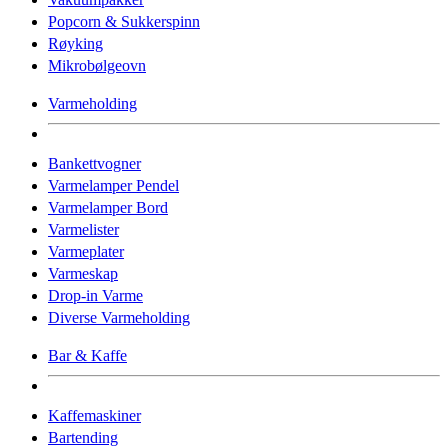
Popcorn & Sukkerspinn
Røyking
Mikrobølgeovn
Varmeholding
Bankettvogner
Varmelamper Pendel
Varmelamper Bord
Varmelister
Varmeplater
Varmeskap
Drop-in Varme
Diverse Varmeholding
Bar & Kaffe
Kaffemaskiner
Bartending