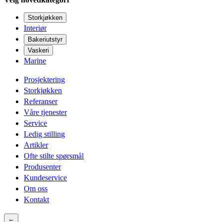
Storkjøkken
Interiør
Bakeriutstyr
Vaskeri
Marine
Prosjektering
Storkjøkken
Referanser
Våre tjenester
Service
Ledig stilling
Artikler
Ofte stilte spørsmål
Produsenter
Kundeservice
Om oss
Kontakt
←