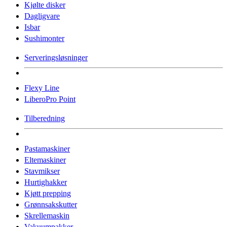
Kjølte disker
Dagligvare
Isbar
Sushimonter
Serveringsløsninger
Flexy Line
LiberoPro Point
Tilberedning
Pastamaskiner
Eltemaskiner
Stavmikser
Hurtighakker
Kjøtt prepping
Grønnsakskutter
Skrellemaskin
Vakuumpakker