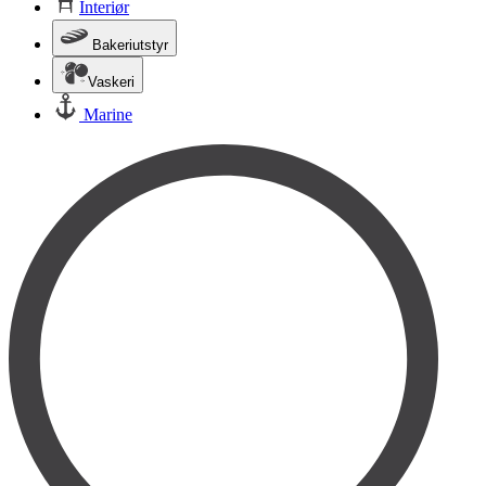
Interiør
Bakeriutstyr
Vaskeri
Marine