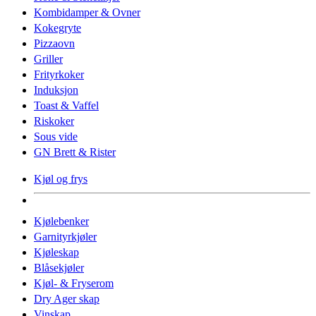
Kombidamper & Ovner
Kokegryte
Pizzaovn
Griller
Frityrkoker
Induksjon
Toast & Vaffel
Riskoker
Sous vide
GN Brett & Rister
Kjøl og frys
Kjølebenker
Garnityrkjøler
Kjøleskap
Blåsekjøler
Kjøl- & Fryserom
Dry Ager skap
Vinskap