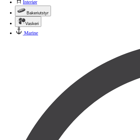
Interiør
Bakeriutstyr
Vaskeri
Marine