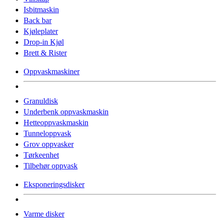
Isbitmaskin
Back bar
Kjøleplater
Drop-in Kjøl
Brett & Rister
Oppvaskmaskiner
Granuldisk
Underbenk oppvaskmaskin
Hetteoppvaskmaskin
Tunneloppvask
Grov oppvasker
Tørkeenhet
Tilbehør oppvask
Eksponeringsdisker
Varme disker