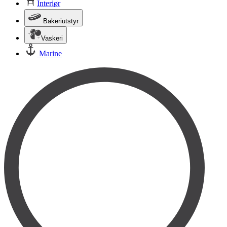
Interiør
Bakeriutstyr
Vaskeri
Marine