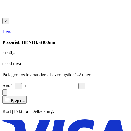
>
Hendi
Pizzarist, HENDI, ø300mm
kr
60
,-
ekskl.mva
På lager hos leverandør
- Leveringstid: 1-2 uker
Antall
−
+
Kjøp nå
Kort | Faktura | Delbetaling: