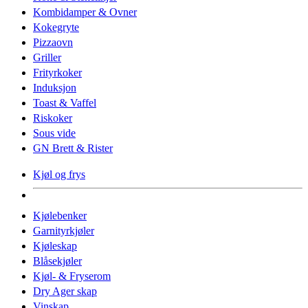
Kombidamper & Ovner
Kokegryte
Pizzaovn
Griller
Frityrkoker
Induksjon
Toast & Vaffel
Riskoker
Sous vide
GN Brett & Rister
Kjøl og frys
Kjølebenker
Garnityrkjøler
Kjøleskap
Blåsekjøler
Kjøl- & Fryserom
Dry Ager skap
Vinskap