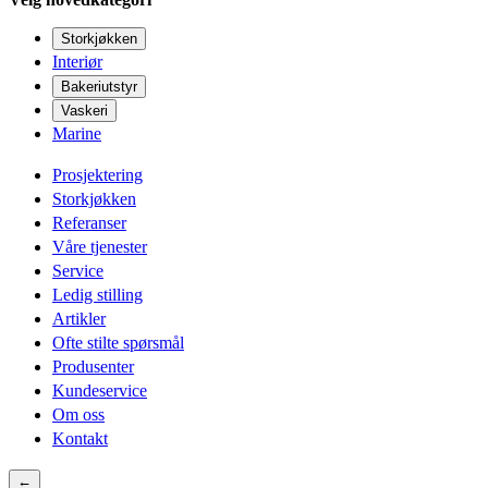
Storkjøkken
Interiør
Bakeriutstyr
Vaskeri
Marine
Prosjektering
Storkjøkken
Referanser
Våre tjenester
Service
Ledig stilling
Artikler
Ofte stilte spørsmål
Produsenter
Kundeservice
Om oss
Kontakt
←