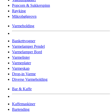
Popcorn & Sukkerspinn
Røyking
Mikrobølgeovn
Varmeholding
Bankettvogner
Varmelamper Pendel
Varmelamper Bord
Varmelister
Varmeplater
Varmeskap
Drop-in Varme
Diverse Varmeholding
Bar & Kaffe
Kaffemaskiner
Bartending