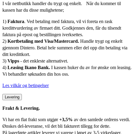
I vår nettbutikk handler du trygt og enkelt. Når du kommer til
kassen har du disse mulighetene;
1)
Faktura
. Ved betaling med faktura, vil vi foreta en rask
kredittvurdering av firmaet ditt. Godkjennes den, får du tilsendt
faktura på epost og bestillingen iverksettes.
2)
Kortbetaling med Visa/Mastercard.
Handle trygt og enkelt
gjennom Dintero. Betal hele summen eller del opp din betaling via
ditt kredittkort.
3)
Vipps
- det enkleste alternativet.
4)
Leasing Ikano Bank.
I kassen huker du av for ønske om leasing.
Vi behandler søknaden din hos oss.
Les vilkår og betingelser
Levering
Frakt & Levering.
Vi har en flat frakt som utgjør
+3,5%
av den samlede ordrens verdi.
Ønskes del-leveranse, vil det bli fakturert tillegg for dette.
På lagerførte artikler leverer vi varene i løpet av 3-5 virkedager.