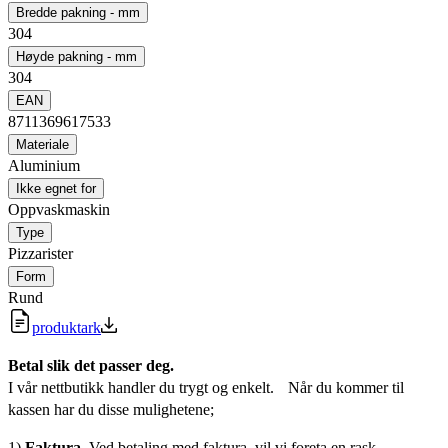
Bredde pakning - mm
304
Høyde pakning - mm
304
EAN
8711369617533
Materiale
Aluminium
Ikke egnet for
Oppvaskmaskin
Type
Pizzarister
Form
Rund
produktark
Betal slik det passer deg.
I vår nettbutikk handler du trygt og enkelt. Når du kommer til
kassen har du disse mulighetene;
1)
Faktura
. Ved betaling med faktura, vil vi foreta en rask