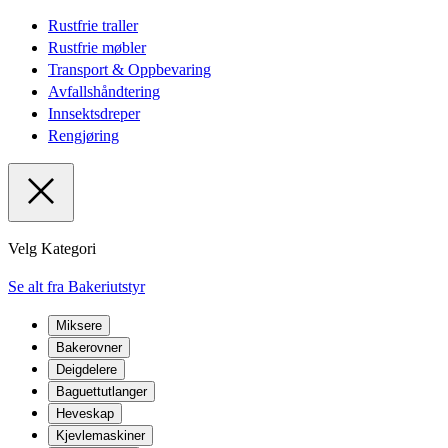
Rustfrie traller
Rustfrie møbler
Transport & Oppbevaring
Avfallshåndtering
Innsektsdreper
Rengjøring
Velg Kategori
Se alt fra Bakeriutstyr
Miksere
Bakerovner
Deigdelere
Baguettutlanger
Heveskap
Kjevlemaskiner