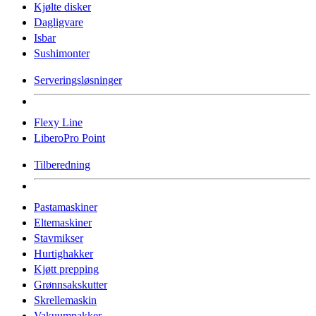
Kjølte disker
Dagligvare
Isbar
Sushimonter
Serveringsløsninger
Flexy Line
LiberoPro Point
Tilberedning
Pastamaskiner
Eltemaskiner
Stavmikser
Hurtighakker
Kjøtt prepping
Grønnsakskutter
Skrellemaskin
Vakuumpakker