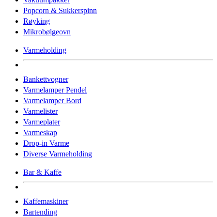
Popcorn & Sukkerspinn
Røyking
Mikrobølgeovn
Varmeholding
Bankettvogner
Varmelamper Pendel
Varmelamper Bord
Varmelister
Varmeplater
Varmeskap
Drop-in Varme
Diverse Varmeholding
Bar & Kaffe
Kaffemaskiner
Bartending