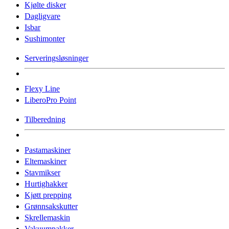
Kjølte disker
Dagligvare
Isbar
Sushimonter
Serveringsløsninger
Flexy Line
LiberoPro Point
Tilberedning
Pastamaskiner
Eltemaskiner
Stavmikser
Hurtighakker
Kjøtt prepping
Grønnsakskutter
Skrellemaskin
Vakuumpakker