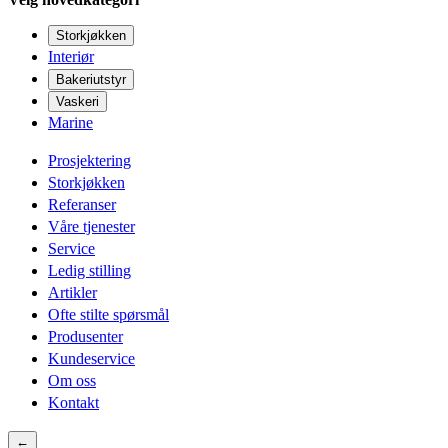
Storkjøkken
Interiør
Bakeriutstyr
Vaskeri
Marine
Prosjektering
Storkjøkken
Referanser
Våre tjenester
Service
Ledig stilling
Artikler
Ofte stilte spørsmål
Produsenter
Kundeservice
Om oss
Kontakt
←