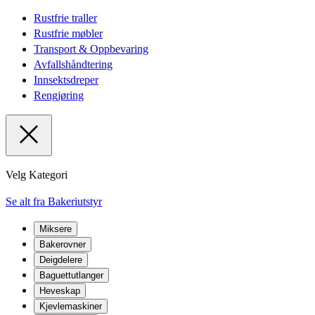
Rustfrie traller
Rustfrie møbler
Transport & Oppbevaring
Avfallshåndtering
Innsektsdreper
Rengjøring
Velg Kategori
Se alt fra Bakeriutstyr
Miksere
Bakerovner
Deigdelere
Baguettutlanger
Heveskap
Kjevlemaskiner