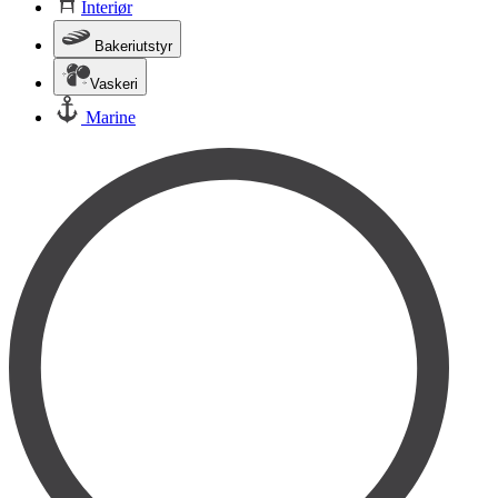
Interiør
Bakeriutstyr
Vaskeri
Marine