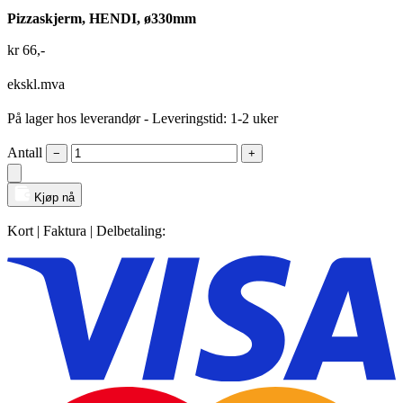
Pizzaskjerm, HENDI, ø330mm
kr
66
,-
ekskl.mva
På lager hos leverandør
- Leveringstid: 1-2 uker
Antall
−
+
Kjøp nå
Kort | Faktura | Delbetaling: