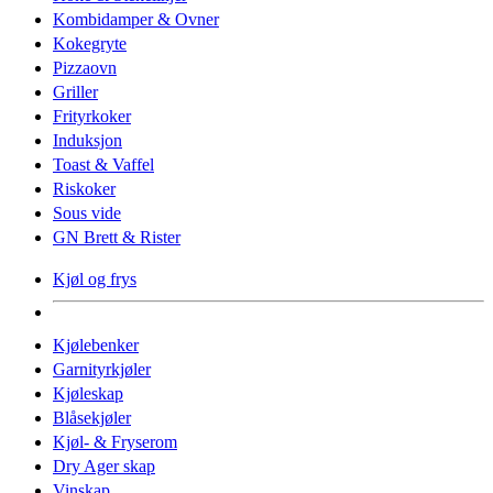
Kombidamper & Ovner
Kokegryte
Pizzaovn
Griller
Frityrkoker
Induksjon
Toast & Vaffel
Riskoker
Sous vide
GN Brett & Rister
Kjøl og frys
Kjølebenker
Garnityrkjøler
Kjøleskap
Blåsekjøler
Kjøl- & Fryserom
Dry Ager skap
Vinskap