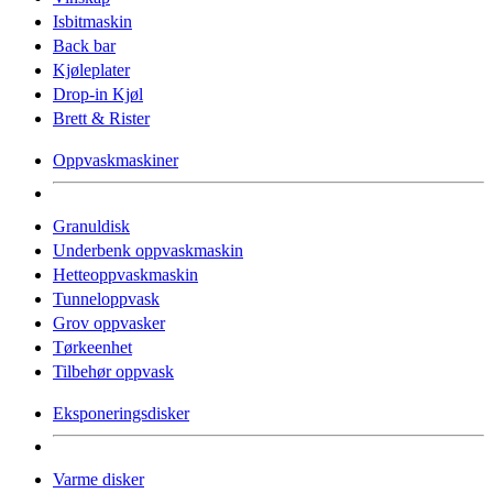
Isbitmaskin
Back bar
Kjøleplater
Drop-in Kjøl
Brett & Rister
Oppvaskmaskiner
Granuldisk
Underbenk oppvaskmaskin
Hetteoppvaskmaskin
Tunneloppvask
Grov oppvasker
Tørkeenhet
Tilbehør oppvask
Eksponeringsdisker
Varme disker