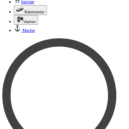
Interiør
Bakeriutstyr
Vaskeri
Marine