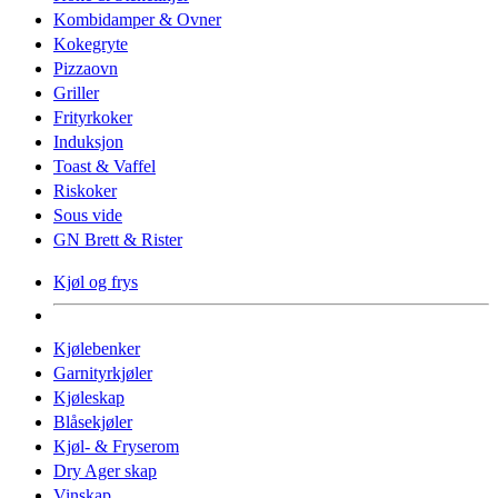
Kombidamper & Ovner
Kokegryte
Pizzaovn
Griller
Frityrkoker
Induksjon
Toast & Vaffel
Riskoker
Sous vide
GN Brett & Rister
Kjøl og frys
Kjølebenker
Garnityrkjøler
Kjøleskap
Blåsekjøler
Kjøl- & Fryserom
Dry Ager skap
Vinskap