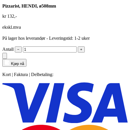
Pizzarist, HENDI, ø508mm
kr
132
,-
ekskl.mva
På lager hos leverandør
- Leveringstid: 1-2 uker
Antall
−
+
Kjøp nå
Kort | Faktura | Delbetaling: