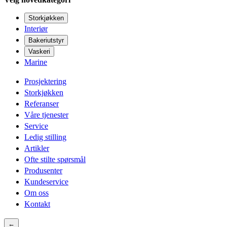
Storkjøkken
Interiør
Bakeriutstyr
Vaskeri
Marine
Prosjektering
Storkjøkken
Referanser
Våre tjenester
Service
Ledig stilling
Artikler
Ofte stilte spørsmål
Produsenter
Kundeservice
Om oss
Kontakt
←