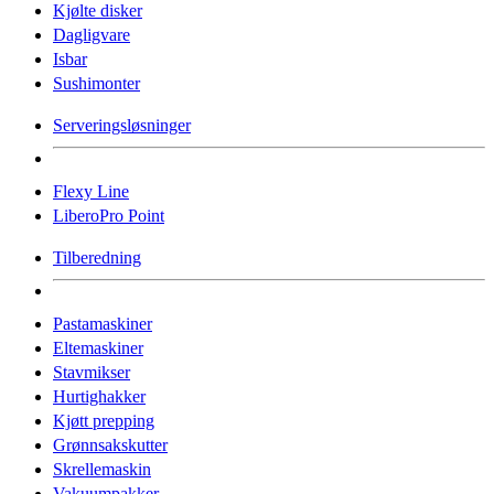
Kjølte disker
Dagligvare
Isbar
Sushimonter
Serveringsløsninger
Flexy Line
LiberoPro Point
Tilberedning
Pastamaskiner
Eltemaskiner
Stavmikser
Hurtighakker
Kjøtt prepping
Grønnsakskutter
Skrellemaskin
Vakuumpakker