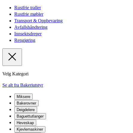
Rustfrie traller
Rustfrie møbler
Transport & Oppbevaring
Avfallshåndtering
Innsektsdreper
Rengjøring
Velg Kategori
Se alt fra Bakeriutstyr
Miksere
Bakerovner
Deigdelere
Baguettutlanger
Heveskap
Kjevlemaskiner