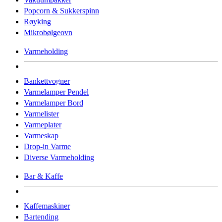
Popcorn & Sukkerspinn
Røyking
Mikrobølgeovn
Varmeholding
Bankettvogner
Varmelamper Pendel
Varmelamper Bord
Varmelister
Varmeplater
Varmeskap
Drop-in Varme
Diverse Varmeholding
Bar & Kaffe
Kaffemaskiner
Bartending