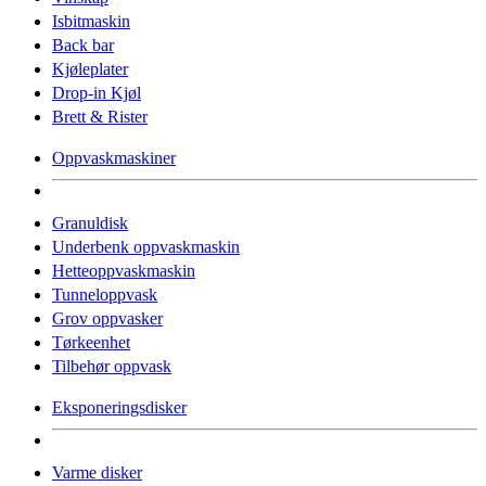
Isbitmaskin
Back bar
Kjøleplater
Drop-in Kjøl
Brett & Rister
Oppvaskmaskiner
Granuldisk
Underbenk oppvaskmaskin
Hetteoppvaskmaskin
Tunneloppvask
Grov oppvasker
Tørkeenhet
Tilbehør oppvask
Eksponeringsdisker
Varme disker