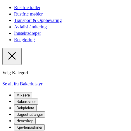
Rustfrie traller
Rustfrie møbler
Transport & Oppbevaring
Avfallshåndtering
Innsektsdreper
Rengjøring
Velg Kategori
Se alt fra Bakeriutstyr
Miksere
Bakerovner
Deigdelere
Baguettutlanger
Heveskap
Kjevlemaskiner