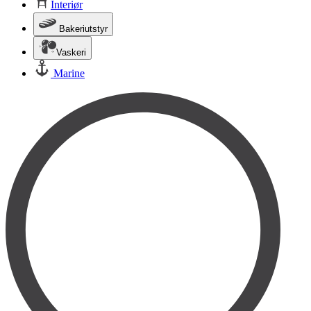
Interiør
Bakeriutstyr
Vaskeri
Marine