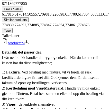
8711369777855
Cross Sales
617816,617014,505557,709818,226698,617700,617304,505533,61
Similar products
774830,774892,774885,774847,774854,774861,774878
Type
Tallerkener
produktark
Betal slik det passer deg.
I vår nettbutikk handler du trygt og enkelt. Når du kommer til
kassen har du disse mulighetene;
1)
Faktura
. Ved betaling med faktura, vil vi foreta en rask
kredittvurdering av firmaet ditt. Godkjennes den, får du tilsendt
faktura på epost og bestillingen iverksettes.
2)
Kortbetaling med Visa/Mastercard.
Handle trygt og enkelt
gjennom Dintero. Betal hele summen eller del opp din betaling via
ditt kredittkort.
3)
Vipps
- det enkleste alternativet.