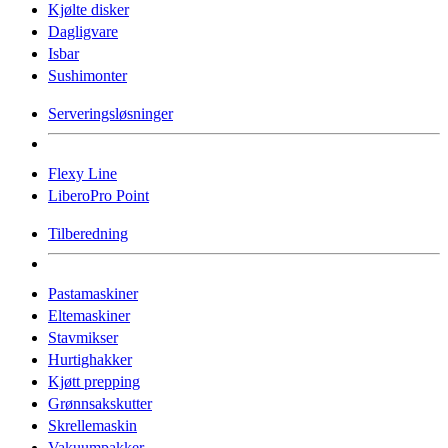
Kjølte disker
Dagligvare
Isbar
Sushimonter
Serveringsløsninger
Flexy Line
LiberoPro Point
Tilberedning
Pastamaskiner
Eltemaskiner
Stavmikser
Hurtighakker
Kjøtt prepping
Grønnsakskutter
Skrellemaskin
Vakuumpakker