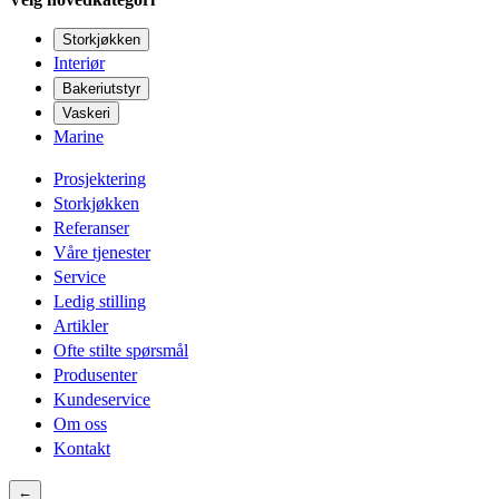
Storkjøkken
Interiør
Bakeriutstyr
Vaskeri
Marine
Prosjektering
Storkjøkken
Referanser
Våre tjenester
Service
Ledig stilling
Artikler
Ofte stilte spørsmål
Produsenter
Kundeservice
Om oss
Kontakt
←