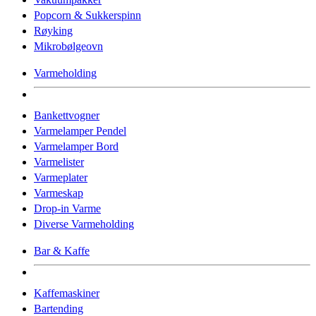
Popcorn & Sukkerspinn
Røyking
Mikrobølgeovn
Varmeholding
Bankettvogner
Varmelamper Pendel
Varmelamper Bord
Varmelister
Varmeplater
Varmeskap
Drop-in Varme
Diverse Varmeholding
Bar & Kaffe
Kaffemaskiner
Bartending