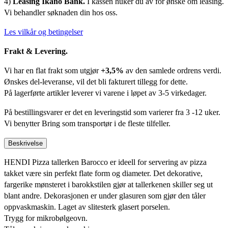
4)
Leasing Ikano Bank.
I kassen huker du av for ønske om leasing.
Vi behandler søknaden din hos oss.
Les vilkår og betingelser
Frakt & Levering.
Vi har en flat frakt som utgjør
+3,5%
av den samlede ordrens verdi.
Ønskes del-leveranse, vil det bli fakturert tillegg for dette.
På lagerførte artikler leverer vi varene i løpet av 3-5 virkedager.
På bestillingsvarer er det en leveringstid som varierer fra 3 -12 uker.
Vi benytter Bring som transportør i de fleste tilfeller.
Beskrivelse
HENDI Pizza tallerken Barocco er ideell for servering av pizza
takket være sin perfekt flate form og diameter. Det dekorative,
fargerike mønsteret i barokkstilen gjør at tallerkenen skiller seg ut
blant andre. Dekorasjonen er under glasuren som gjør den tåler
oppvaskmaskin. Laget av slitesterk glasert porselen.
Trygg for mikrobølgeovn.