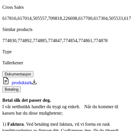
Cross Sales
617816,617014,505557,709818,226698,617700,617304,505533,61
Similar products
774830,774892,774885,774847,774854,774861,774878
Type
Tallerkener
Dokumentasjon
produktark
Betaling
Betal slik det passer deg.
I vår nettbutikk handler du trygt og enkelt. Når du kommer til
kassen har du disse mulighetene;
1)
Faktura
. Ved betaling med faktura, vil vi foreta en rask
kredittvurdering av firmaet ditt. Godkjennes den, får du tilsendt