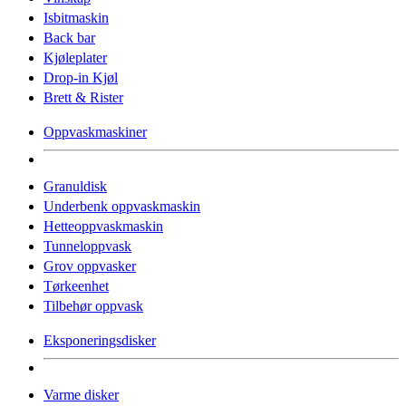
Isbitmaskin
Back bar
Kjøleplater
Drop-in Kjøl
Brett & Rister
Oppvaskmaskiner
Granuldisk
Underbenk oppvaskmaskin
Hetteoppvaskmaskin
Tunneloppvask
Grov oppvasker
Tørkeenhet
Tilbehør oppvask
Eksponeringsdisker
Varme disker