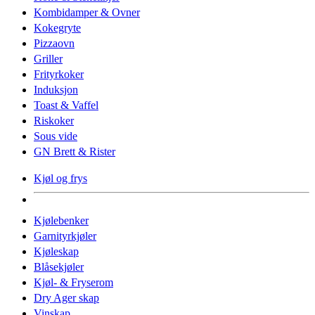
Kombidamper & Ovner
Kokegryte
Pizzaovn
Griller
Frityrkoker
Induksjon
Toast & Vaffel
Riskoker
Sous vide
GN Brett & Rister
Kjøl og frys
Kjølebenker
Garnityrkjøler
Kjøleskap
Blåsekjøler
Kjøl- & Fryserom
Dry Ager skap
Vinskap