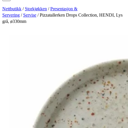
Nettbutikk
/
Storkjøkken
/
Presentasjon &
Servering
/
Servise
/ Pizzatallerken Drops Collection, HENDI, Lys
grå, ø330mm