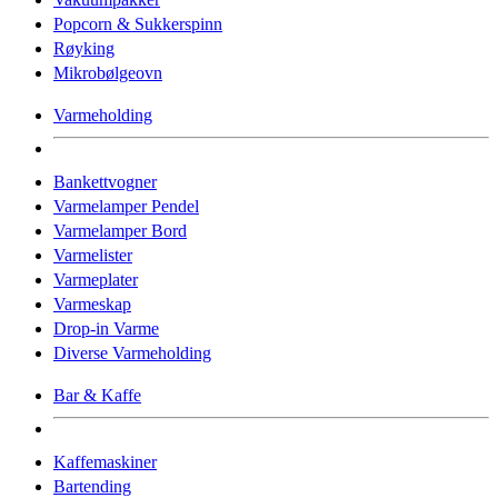
Popcorn & Sukkerspinn
Røyking
Mikrobølgeovn
Varmeholding
Bankettvogner
Varmelamper Pendel
Varmelamper Bord
Varmelister
Varmeplater
Varmeskap
Drop-in Varme
Diverse Varmeholding
Bar & Kaffe
Kaffemaskiner
Bartending