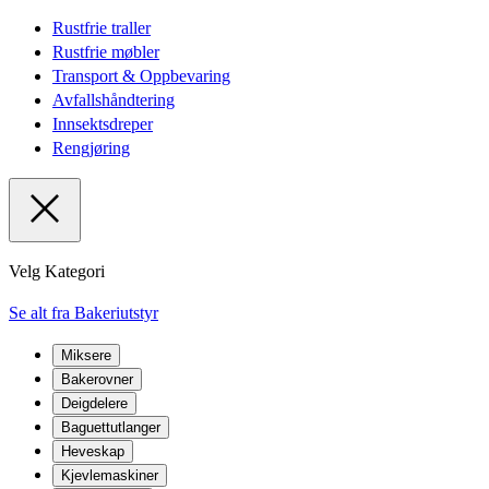
Rustfrie traller
Rustfrie møbler
Transport & Oppbevaring
Avfallshåndtering
Innsektsdreper
Rengjøring
Velg Kategori
Se alt fra Bakeriutstyr
Miksere
Bakerovner
Deigdelere
Baguettutlanger
Heveskap
Kjevlemaskiner