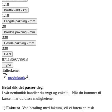
1.18
Brutto vekt - kg
1.18
Lengde pakning - mm
20
Bredde pakning - mm
330
Høyde pakning - mm
330
EAN
8711369778913
Type
Tallerkener
produktark
Betal slik det passer deg.
I vår nettbutikk handler du trygt og enkelt. Når du kommer til
kassen har du disse mulighetene;
1)
Faktura
. Ved betaling med faktura, vil vi foreta en rask