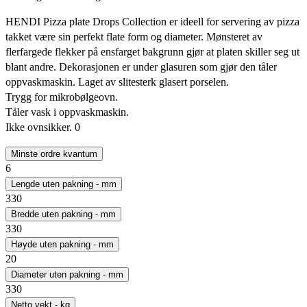
HENDI Pizza plate Drops Collection er ideell for servering av pizza
takket være sin perfekt flate form og diameter. Mønsteret av
flerfargede flekker på ensfarget bakgrunn gjør at platen skiller seg ut
blant andre. Dekorasjonen er under glasuren som gjør den tåler
oppvaskmaskin. Laget av slitesterk glasert porselen.
Trygg for mikrobølgeovn.
Tåler vask i oppvaskmaskin.
Ikke ovnsikker. 0
Minste ordre kvantum
6
Lengde uten pakning - mm
330
Bredde uten pakning - mm
330
Høyde uten pakning - mm
20
Diameter uten pakning - mm
330
Netto vekt - kg