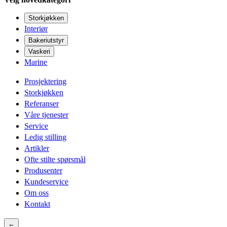
Storkjøkken
Interiør
Bakeriutstyr
Vaskeri
Marine
Prosjektering
Storkjøkken
Referanser
Våre tjenester
Service
Ledig stilling
Artikler
Ofte stilte spørsmål
Produsenter
Kundeservice
Om oss
Kontakt
←