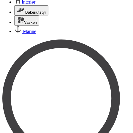
Interiør
Bakeriutstyr
Vaskeri
Marine