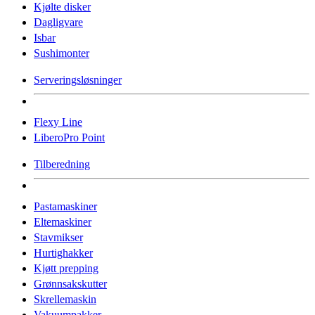
Kjølte disker
Dagligvare
Isbar
Sushimonter
Serveringsløsninger
Flexy Line
LiberoPro Point
Tilberedning
Pastamaskiner
Eltemaskiner
Stavmikser
Hurtighakker
Kjøtt prepping
Grønnsakskutter
Skrellemaskin
Vakuumpakker