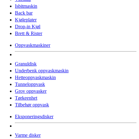
Isbitmaskin
Back bar
Kjøleplater
Drop-in Kjøl
Brett & Rister
Oppvaskmaskiner
Granuldisk
Underbenk oppvaskmaskin
Hetteoppvaskmaskin
Tunneloppvask
Grov oppvasker
Tørkeenhet
Tilbehør oppvask
Eksponeringsdisker
Varme disker