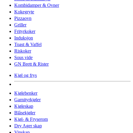
Kombidamper & Ovner
Kokegryte
Pizzaovn
Griller
Frityrkoker
Induksjon
Toast & Vaffel
Riskoker
Sous vide
GN Brett & Rister
Kjøl og frys
Kjølebenker
Garnityrkjøler
Kjøleskap
Blåsekjøler
Kjøl- & Fryserom
Dry Ager skap
Vinskap