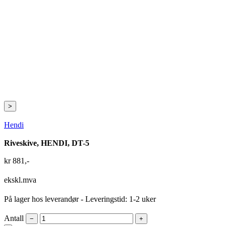
>
Hendi
Riveskive, HENDI, DT-5
kr
881
,-
ekskl.mva
På lager hos leverandør
- Leveringstid: 1-2 uker
Antall
−
+