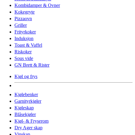
Kombidamper & Ovner
Kokegryte
Pizzaovn
Griller
Frityrkoker
Induksjon
Toast & Vaffel
Riskoker
Sous vide
GN Brett & Rister
Kjøl og frys
Kjølebenker
Garnityrkjøler
Kjøleskap
Blåsekjøler
Kjøl- & Fryserom
Dry Ager skap
Vinskap