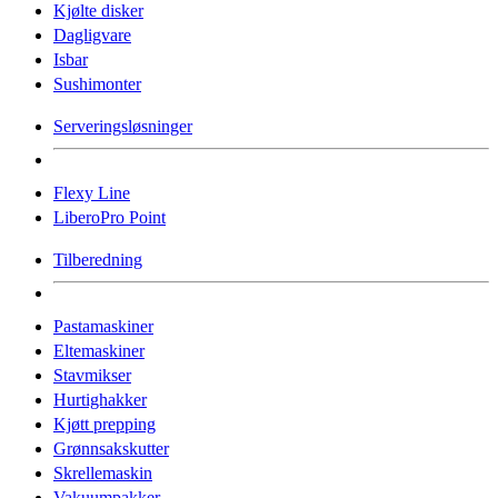
Kjølte disker
Dagligvare
Isbar
Sushimonter
Serveringsløsninger
Flexy Line
LiberoPro Point
Tilberedning
Pastamaskiner
Eltemaskiner
Stavmikser
Hurtighakker
Kjøtt prepping
Grønnsakskutter
Skrellemaskin
Vakuumpakker