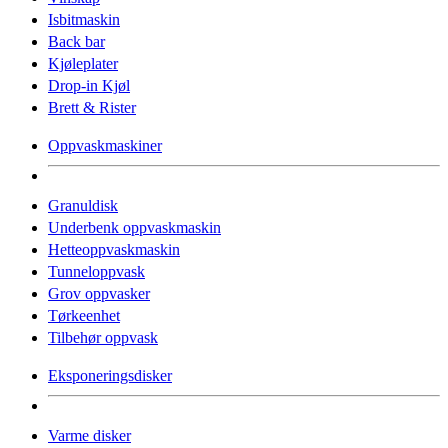
Isbitmaskin
Back bar
Kjøleplater
Drop-in Kjøl
Brett & Rister
Oppvaskmaskiner
Granuldisk
Underbenk oppvaskmaskin
Hetteoppvaskmaskin
Tunneloppvask
Grov oppvasker
Tørkeenhet
Tilbehør oppvask
Eksponeringsdisker
Varme disker