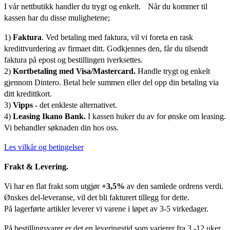
I vår nettbutikk handler du trygt og enkelt. Når du kommer til
kassen har du disse mulighetene;
1)
Faktura
. Ved betaling med faktura, vil vi foreta en rask
kredittvurdering av firmaet ditt. Godkjennes den, får du tilsendt
faktura på epost og bestillingen iverksettes.
2)
Kortbetaling med Visa/Mastercard.
Handle trygt og enkelt
gjennom Dintero. Betal hele summen eller del opp din betaling via
ditt kredittkort.
3)
Vipps
- det enkleste alternativet.
4)
Leasing Ikano Bank.
I kassen huker du av for ønske om leasing.
Vi behandler søknaden din hos oss.
Les vilkår og betingelser
Frakt & Levering.
Vi har en flat frakt som utgjør
+3,5%
av den samlede ordrens verdi.
Ønskes del-leveranse, vil det bli fakturert tillegg for dette.
På lagerførte artikler leverer vi varene i løpet av 3-5 virkedager.
På bestillingsvarer er det en leveringstid som varierer fra 3 -12 uker.