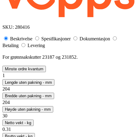
SKU:
280416
Beskrivelse
Spesifikasjoner
Dokumentasjon
Betaling
Levering
For grønnsakskutter 23187 og 231852.
Minste ordre kvantum
1
Lengde uten pakning - mm
204
Bredde uten pakning - mm
204
Høyde uten pakning - mm
30
Netto vekt - kg
0.31
Brutto vekt - kg