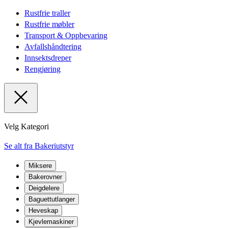
Rustfrie traller
Rustfrie møbler
Transport & Oppbevaring
Avfallshåndtering
Innsektsdreper
Rengjøring
Velg Kategori
Se alt fra Bakeriutstyr
Miksere
Bakerovner
Deigdelere
Baguettutlanger
Heveskap
Kjevlemaskiner