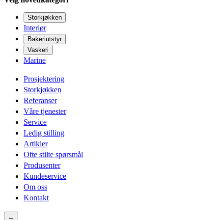
Storkjøkken
Interiør
Bakeriutstyr
Vaskeri
Marine
Prosjektering
Storkjøkken
Referanser
Våre tjenester
Service
Ledig stilling
Artikler
Ofte stilte spørsmål
Produsenter
Kundeservice
Om oss
Kontakt
←