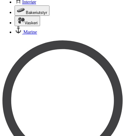
Interiør
Bakeriutstyr
Vaskeri
Marine