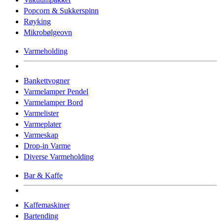
Popcorn & Sukkerspinn
Røyking
Mikrobølgeovn
Varmeholding
Bankettvogner
Varmelamper Pendel
Varmelamper Bord
Varmelister
Varmeplater
Varmeskap
Drop-in Varme
Diverse Varmeholding
Bar & Kaffe
Kaffemaskiner
Bartending