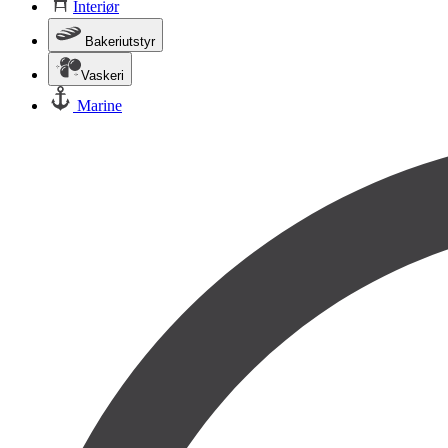
Interiør
Bakeriutstyr
Vaskeri
Marine