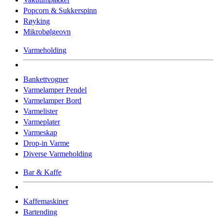
Popcorn & Sukkerspinn
Røyking
Mikrobølgeovn
Varmeholding
Bankettvogner
Varmelamper Pendel
Varmelamper Bord
Varmelister
Varmeplater
Varmeskap
Drop-in Varme
Diverse Varmeholding
Bar & Kaffe
Kaffemaskiner
Bartending