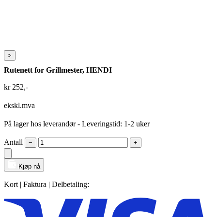
>
Rutenett for Grillmester, HENDI
kr
252
,-
ekskl.mva
På lager hos leverandør
- Leveringstid: 1-2 uker
Antall
−
+
Kjøp nå
Kort | Faktura | Delbetaling: