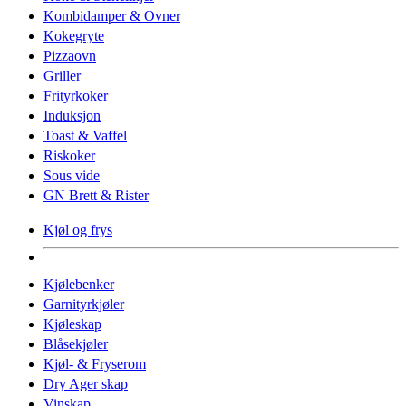
Kombidamper & Ovner
Kokegryte
Pizzaovn
Griller
Frityrkoker
Induksjon
Toast & Vaffel
Riskoker
Sous vide
GN Brett & Rister
Kjøl og frys
Kjølebenker
Garnityrkjøler
Kjøleskap
Blåsekjøler
Kjøl- & Fryserom
Dry Ager skap
Vinskap