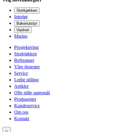
Storkjøkken
Interiør
Bakeriutstyr
Vaskeri
Marine
Prosjektering
Storkjøkken
Referanser
Våre tjenester
Service
Ledig stilling
Artikler
Ofte stilte spørsmål
Produsenter
Kundeservice
Om oss
Kontakt
←