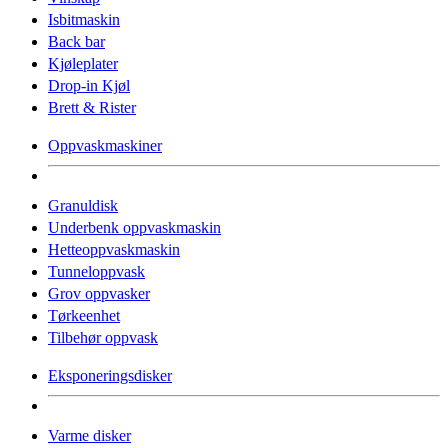
Isbitmaskin
Back bar
Kjøleplater
Drop-in Kjøl
Brett & Rister
Oppvaskmaskiner
Granuldisk
Underbenk oppvaskmaskin
Hetteoppvaskmaskin
Tunneloppvask
Grov oppvasker
Tørkeenhet
Tilbehør oppvask
Eksponeringsdisker
Varme disker