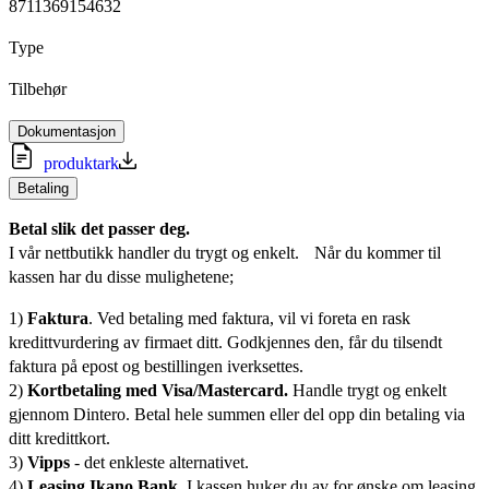
8711369154632
Type
Tilbehør
Dokumentasjon
produktark
Betaling
Betal slik det passer deg.
I vår nettbutikk handler du trygt og enkelt. Når du kommer til
kassen har du disse mulighetene;
1)
Faktura
. Ved betaling med faktura, vil vi foreta en rask
kredittvurdering av firmaet ditt. Godkjennes den, får du tilsendt
faktura på epost og bestillingen iverksettes.
2)
Kortbetaling med Visa/Mastercard.
Handle trygt og enkelt
gjennom Dintero. Betal hele summen eller del opp din betaling via
ditt kredittkort.
3)
Vipps
- det enkleste alternativet.
4)
Leasing Ikano Bank.
I kassen huker du av for ønske om leasing.