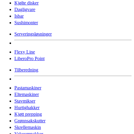
Kjølte disker
Dagligvare
Isbar
Sushimonter
Serveringsløsninger
Flexy Line
LiberoPro Point
Tilberedning
Pastamaskiner
Eltemaskiner
Stavmikser
Hurtighakker
Kjøtt prepping
Grønnsakskutter
Skrellemaskin
Vakuumpakker