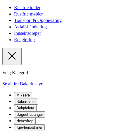
Rustfrie traller
Rustfrie møbler
Transport & Oppbevaring
Avfallshåndtering
Innsektsdreper
Rengjøring
Velg Kategori
Se alt fra Bakeriutstyr
Miksere
Bakerovner
Deigdelere
Baguettutlanger
Heveskap
Kjevlemaskiner