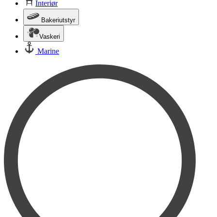
Interiør
Bakeriutstyr
Vaskeri
Marine