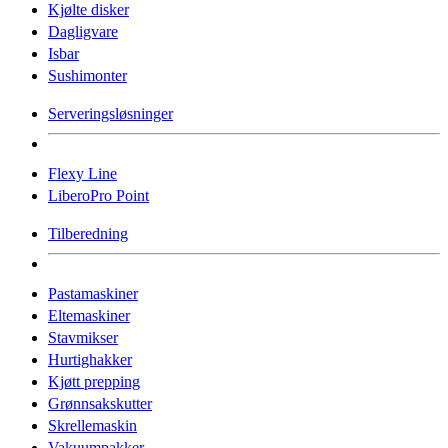
Kjølte disker
Dagligvare
Isbar
Sushimonter
Serveringsløsninger
Flexy Line
LiberoPro Point
Tilberedning
Pastamaskiner
Eltemaskiner
Stavmikser
Hurtighakker
Kjøtt prepping
Grønnsakskutter
Skrellemaskin
Vakuumpakker