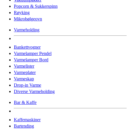
Popcorn & Sukkerspinn
Røyking
Mikrobølgeovn
Varmeholding
Bankettvogner
Varmelamper Pendel
Varmelamper Bord
Varmelister
Varmeplater
Varmeskap
Drop-in Varme
Diverse Varmeholding
Bar & Kaffe
Kaffemaskiner
Bartending