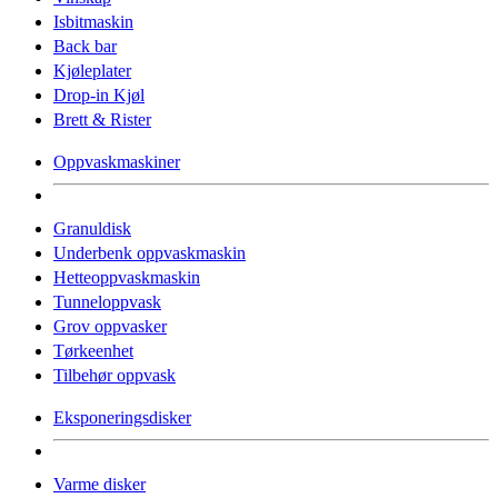
Isbitmaskin
Back bar
Kjøleplater
Drop-in Kjøl
Brett & Rister
Oppvaskmaskiner
Granuldisk
Underbenk oppvaskmaskin
Hetteoppvaskmaskin
Tunneloppvask
Grov oppvasker
Tørkeenhet
Tilbehør oppvask
Eksponeringsdisker
Varme disker