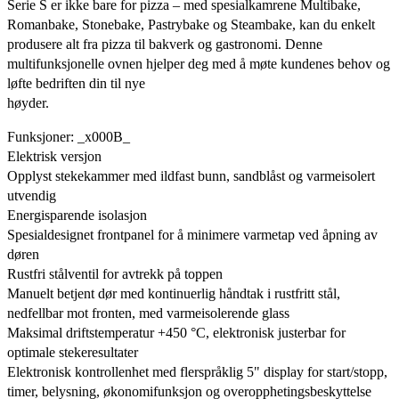
Serie S er ikke bare for pizza – med spesialkamrene Multibake,
Romanbake, Stonebake, Pastrybake og Steambake, kan du enkelt
produsere alt fra pizza til bakverk og gastronomi. Denne
multifunksjonelle ovnen hjelper deg med å møte kundenes behov og
løfte bedriften din til nye
høyder.
Funksjoner: _x000B_
Elektrisk versjon
Opplyst stekekammer med ildfast bunn, sandblåst og varmeisolert
utvendig
Energisparende isolasjon
Spesialdesignet frontpanel for å minimere varmetap ved åpning av
døren
Rustfri stålventil for avtrekk på toppen
Manuelt betjent dør med kontinuerlig håndtak i rustfritt stål,
nedfellbar mot fronten, med varmeisolerende glass
Maksimal driftstemperatur +450 °C, elektronisk justerbar for
optimale stekeresultater
Elektronisk kontrollenhet med flerspråklig 5" display for start/stopp,
timer, belysning, økonomifunksjon og overopphetingsbeskyttelse