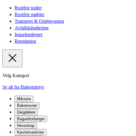
Rustfrie traller
Rustfrie møbler
Transport & Oppbevaring
Avfallshåndtering
Innsektsdreper
Rengjøring
Velg Kategori
Se alt fra Bakeriutstyr
Miksere
Bakerovner
Deigdelere
Baguettutlanger
Heveskap
Kjevlemaskiner