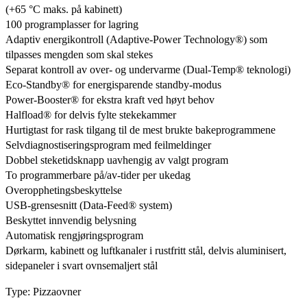
(+65 °C maks. på kabinett)
100 programplasser for lagring
Adaptiv energikontroll (Adaptive-Power Technology®) som
tilpasses mengden som skal stekes
Separat kontroll av over- og undervarme (Dual-Temp® teknologi)
Eco-Standby® for energisparende standby-modus
Power-Booster® for ekstra kraft ved høyt behov
Halfload® for delvis fylte stekekammer
Hurtigtast for rask tilgang til de mest brukte bakeprogrammene
Selvdiagnostiseringsprogram med feilmeldinger
Dobbel steketidsknapp uavhengig av valgt program
To programmerbare på/av-tider per ukedag
Overopphetingsbeskyttelse
USB-grensesnitt (Data-Feed® system)
Beskyttet innvendig belysning
Automatisk rengjøringsprogram
Dørkarm, kabinett og luftkanaler i rustfritt stål, delvis aluminisert,
sidepaneler i svart ovnsemaljert stål
Type: Pizzaovner