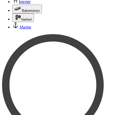
Interiør
Bakeriutstyr
Vaskeri
Marine