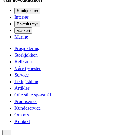
Storkjøkken
Interiør
Bakeriutstyr
Vaskeri
Marine
Prosjektering
Storkjøkken
Referanser
Våre tjenester
Service
Ledig stilling
Artikler
Ofte stilte spørsmål
Produsenter
Kundeservice
Om oss
Kontakt
←