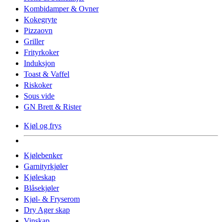
Kombidamper & Ovner
Kokegryte
Pizzaovn
Griller
Frityrkoker
Induksjon
Toast & Vaffel
Riskoker
Sous vide
GN Brett & Rister
Kjøl og frys
Kjølebenker
Garnityrkjøler
Kjøleskap
Blåsekjøler
Kjøl- & Fryserom
Dry Ager skap
Vinskap