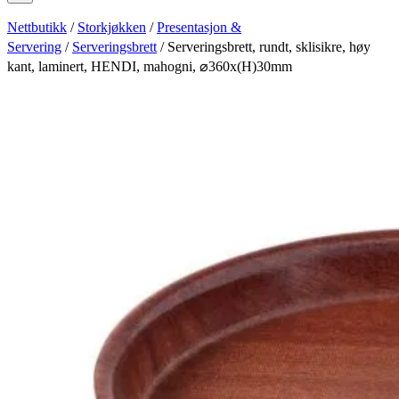
Nettbutikk
/
Storkjøkken
/
Presentasjon &
Servering
/
Serveringsbrett
/ Serveringsbrett, rundt, sklisikre, høy
kant, laminert, HENDI, mahogni, ⌀360x(H)30mm