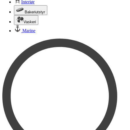
Interiør
Bakeriutstyr
Vaskeri
Marine