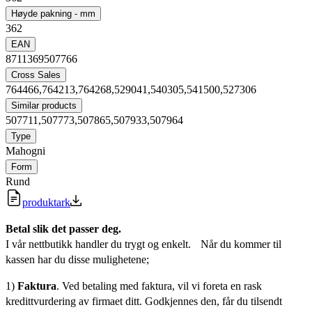
Høyde pakning - mm
362
EAN
8711369507766
Cross Sales
764466,764213,764268,529041,540305,541500,527306
Similar products
507711,507773,507865,507933,507964
Type
Mahogni
Form
Rund
produktark
Betal slik det passer deg.
I vår nettbutikk handler du trygt og enkelt. Når du kommer til
kassen har du disse mulighetene;
1)
Faktura
. Ved betaling med faktura, vil vi foreta en rask
kredittvurdering av firmaet ditt. Godkjennes den, får du tilsendt