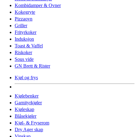
Kombidamper & Ovner
Kokegryte
Pizzaovn
Griller
Frityrkoker
Induksjon
Toast & Vaffel
Riskoker
Sous vide
GN Brett & Rister
Kjøl og frys
Kjølebenker
Garnityrkjøler
Kjøleskap
Blåsekjøler
Kjøl- & Fryserom
Dry Ager skap
Vinskap