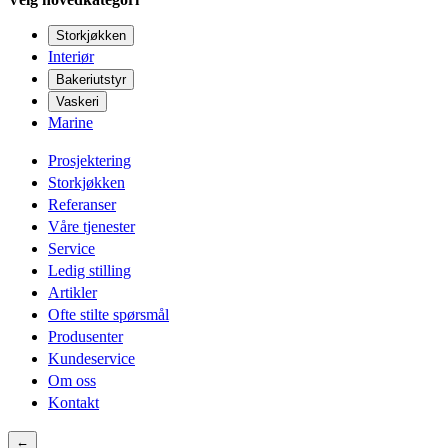
Storkjøkken
Interiør
Bakeriutstyr
Vaskeri
Marine
Prosjektering
Storkjøkken
Referanser
Våre tjenester
Service
Ledig stilling
Artikler
Ofte stilte spørsmål
Produsenter
Kundeservice
Om oss
Kontakt
←