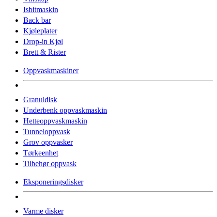
Isbitmaskin
Back bar
Kjøleplater
Drop-in Kjøl
Brett & Rister
Oppvaskmaskiner
Granuldisk
Underbenk oppvaskmaskin
Hetteoppvaskmaskin
Tunneloppvask
Grov oppvasker
Tørkeenhet
Tilbehør oppvask
Eksponeringsdisker
Varme disker