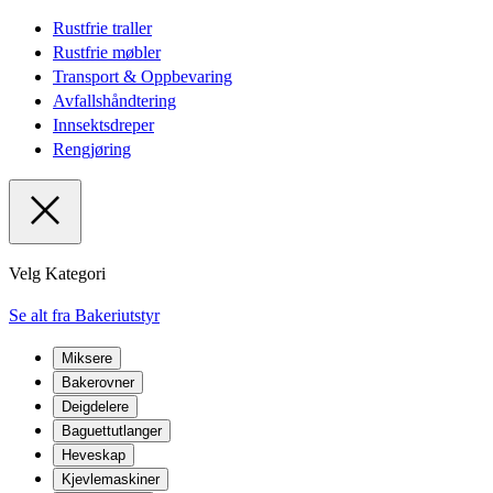
Rustfrie traller
Rustfrie møbler
Transport & Oppbevaring
Avfallshåndtering
Innsektsdreper
Rengjøring
Velg Kategori
Se alt fra Bakeriutstyr
Miksere
Bakerovner
Deigdelere
Baguettutlanger
Heveskap
Kjevlemaskiner