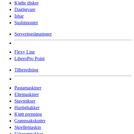
Kjølte disker
Dagligvare
Isbar
Sushimonter
Serveringsløsninger
Flexy Line
LiberoPro Point
Tilberedning
Pastamaskiner
Eltemaskiner
Stavmikser
Hurtighakker
Kjøtt prepping
Grønnsakskutter
Skrellemaskin
Vakuumpakker