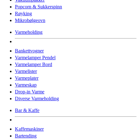
Popcorn & Sukkerspinn
Røyking
Mikrobølgeovn
Varmeholding
Bankettvogner
Varmelamper Pendel
Varmelamper Bord
Varmelister
Varmeplater
Varmeskap
Drop-in Varme
Diverse Varmeholding
Bar & Kaffe
Kaffemaskiner
Bartending