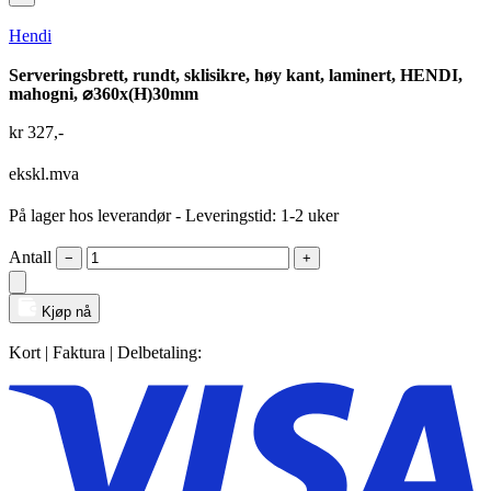
Hendi
Serveringsbrett, rundt, sklisikre, høy kant, laminert, HENDI,
mahogni, ⌀360x(H)30mm
kr
327
,-
ekskl.mva
På lager hos leverandør
- Leveringstid: 1-2 uker
Antall
−
+
Kjøp nå
Kort | Faktura | Delbetaling: