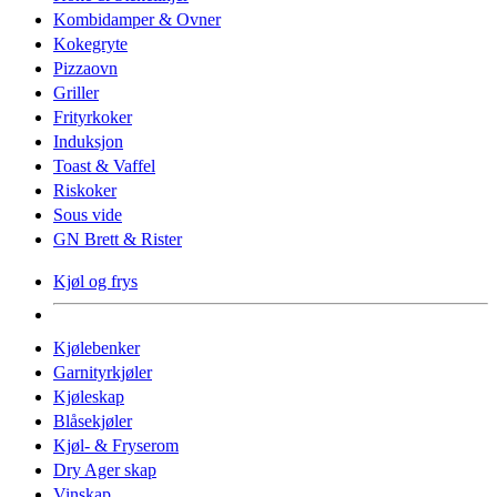
Kombidamper & Ovner
Kokegryte
Pizzaovn
Griller
Frityrkoker
Induksjon
Toast & Vaffel
Riskoker
Sous vide
GN Brett & Rister
Kjøl og frys
Kjølebenker
Garnityrkjøler
Kjøleskap
Blåsekjøler
Kjøl- & Fryserom
Dry Ager skap
Vinskap