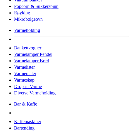
Popcorn & Sukkerspinn
Røyking
Mikrobølgeovn
Varmeholding
Bankettvogner
Varmelamper Pendel
Varmelamper Bord
Varmelister
Varmeplater
Varmeskap
Drop-in Varme
Diverse Varmeholding
Bar & Kaffe
Kaffemaskiner
Bartending