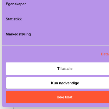
Egenskaper
Statistikk
Markedsføring
Deta
Tillat alle
Kun nødvendige
<
>
Ikke tillat