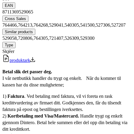
EAN
8711369529065
Cross Sales
764466,764213,764268,529041,540305,541500,527306,527207
Similar products
529058,720806,764305,721407,526309,529300
Type
Skjéer
produktark
Betal slik det passer deg.
I vår nettbutikk handler du trygt og enkelt. Når du kommer til
kassen har du disse mulighetene;
1)
Faktura
. Ved betaling med faktura, vil vi foreta en rask
kredittvurdering av firmaet ditt. Godkjennes den, får du tilsendt
faktura på epost og bestillingen iverksettes.
2)
Kortbetaling med Visa/Mastercard.
Handle trygt og enkelt
gjennom Dintero. Betal hele summen eller del opp din betaling via
ditt kredittkort.