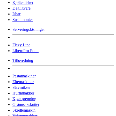
Kjølte disker
Dagligvare
Isbar
Sushimonter
Serveringsløsninger
Flexy Line
LiberoPro Point
Tilberedning
Pastamaskiner
Eltemaskiner
Stavmikser
Hurtighakker
Kjøtt prepping
Grønnsakskutter
Skrellemaskin
Vakuumpakker