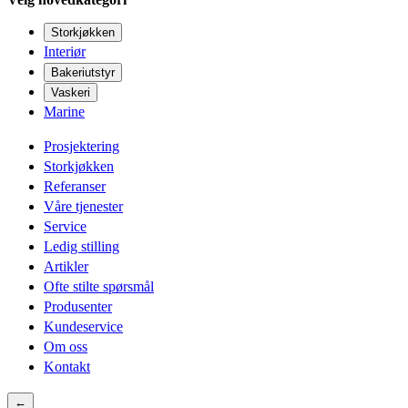
Storkjøkken
Interiør
Bakeriutstyr
Vaskeri
Marine
Prosjektering
Storkjøkken
Referanser
Våre tjenester
Service
Ledig stilling
Artikler
Ofte stilte spørsmål
Produsenter
Kundeservice
Om oss
Kontakt
←