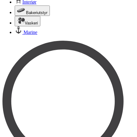
Interiør
Bakeriutstyr
Vaskeri
Marine