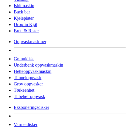
Isbitmaskin
Back bar
Kjøleplater
Drop-in Kjøl
Brett & Rister
Oppvaskmaskiner
Granuldisk
Underbenk oppvaskmaskin
Hetteoppvaskmaskin
Tunneloppvask
Grov oppvasker
Tørkeenhet
Tilbehør oppvask
Eksponeringsdisker
Varme disker