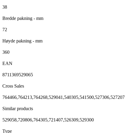
38
Bredde pakning - mm
72
Høyde pakning - mm
360
EAN
8711369529065
Cross Sales
764466,764213,764268,529041,540305,541500,527306,527207
Similar products
529058,720806,764305,721407,526309,529300
Type