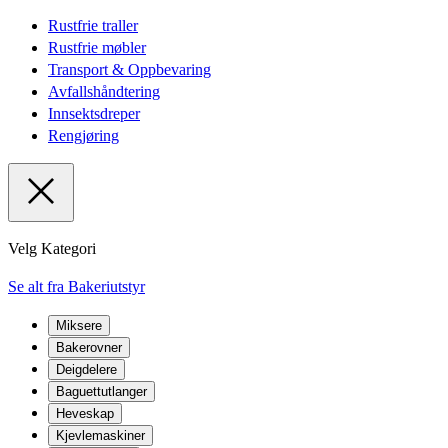
Rustfrie traller
Rustfrie møbler
Transport & Oppbevaring
Avfallshåndtering
Innsektsdreper
Rengjøring
Velg Kategori
Se alt fra Bakeriutstyr
Miksere
Bakerovner
Deigdelere
Baguettutlanger
Heveskap
Kjevlemaskiner