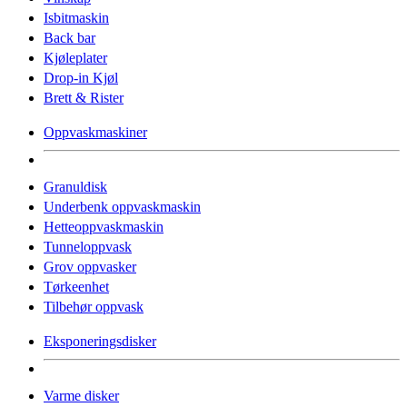
Isbitmaskin
Back bar
Kjøleplater
Drop-in Kjøl
Brett & Rister
Oppvaskmaskiner
Granuldisk
Underbenk oppvaskmaskin
Hetteoppvaskmaskin
Tunneloppvask
Grov oppvasker
Tørkeenhet
Tilbehør oppvask
Eksponeringsdisker
Varme disker