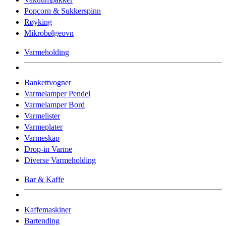
Popcorn & Sukkerspinn
Røyking
Mikrobølgeovn
Varmeholding
Bankettvogner
Varmelamper Pendel
Varmelamper Bord
Varmelister
Varmeplater
Varmeskap
Drop-in Varme
Diverse Varmeholding
Bar & Kaffe
Kaffemaskiner
Bartending