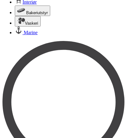
Interiør
Bakeriutstyr
Vaskeri
Marine