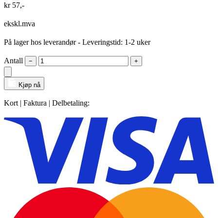
kr
57
,-
ekskl.mva
På lager hos leverandør
- Leveringstid: 1-2 uker
Antall
−
+
Kjøp nå
Kort | Faktura | Delbetaling: