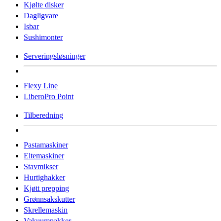
Kjølte disker
Dagligvare
Isbar
Sushimonter
Serveringsløsninger
Flexy Line
LiberoPro Point
Tilberedning
Pastamaskiner
Eltemaskiner
Stavmikser
Hurtighakker
Kjøtt prepping
Grønnsakskutter
Skrellemaskin
Vakuumpakker