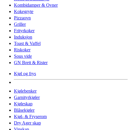
Kombidamper & Ovner
Kokegryte
Pizzaovn
Griller
Frityrkoker
Induksjon
Toast & Vaffel
Riskoker
Sous vide
GN Brett & Rister
Kjøl og frys
Kjølebenker
Garnityrkjøler
Kjøleskap
Blåsekjøler
Kjøl- & Fryserom
Dry Ager skap
Vinskap