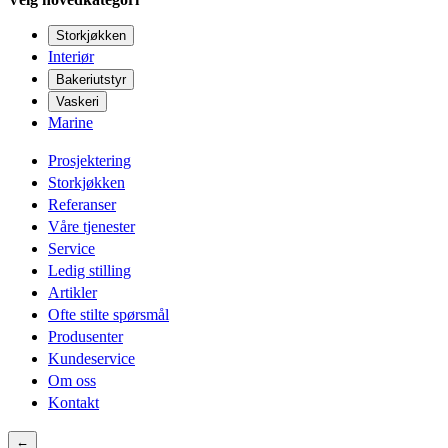
Storkjøkken
Interiør
Bakeriutstyr
Vaskeri
Marine
Prosjektering
Storkjøkken
Referanser
Våre tjenester
Service
Ledig stilling
Artikler
Ofte stilte spørsmål
Produsenter
Kundeservice
Om oss
Kontakt
←