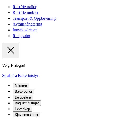
Rustfrie traller
Rustfrie møbler
Transport & Oppbevaring
Avfallshåndtering
Innsektsdreper
Rengjøring
Velg Kategori
Se alt fra Bakeriutstyr
Miksere
Bakerovner
Deigdelere
Baguettutlanger
Heveskap
Kjevlemaskiner