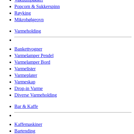
Popcorn & Sukkerspinn
Røyking
Mikrobølgeovn
Varmeholding
Bankettvogner
Varmelamper Pendel
Varmelamper Bord
Varmelister
Varmeplater
Varmeskap
Drop-in Varme
Diverse Varmeholding
Bar & Kaffe
Kaffemaskiner
Bartending