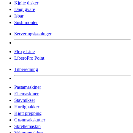
Kjølte disker
Dagligvare
Isbar
Sushimonter
Serveringsløsninger
Flexy Line
LiberoPro Point
Tilberedning
Pastamaskiner
Eltemaskiner
Stavmikser
Hurtighakker
Kjøtt prepping
Grønnsakskutter
Skrellemaskin
Vakuumpakker