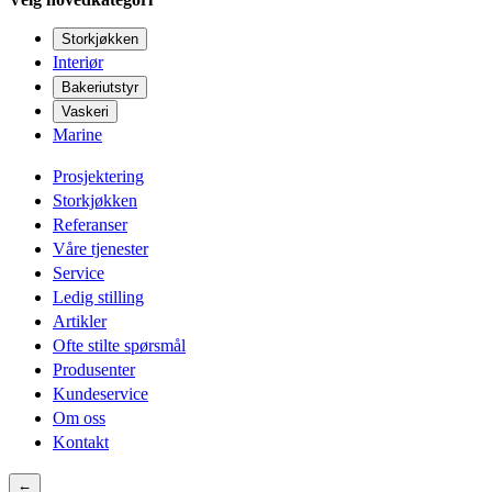
Storkjøkken
Interiør
Bakeriutstyr
Vaskeri
Marine
Prosjektering
Storkjøkken
Referanser
Våre tjenester
Service
Ledig stilling
Artikler
Ofte stilte spørsmål
Produsenter
Kundeservice
Om oss
Kontakt
←