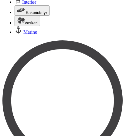
Interiør
Bakeriutstyr
Vaskeri
Marine