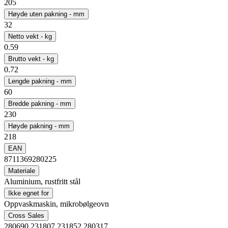
205
Høyde uten pakning - mm
32
Netto vekt - kg
0.59
Brutto vekt - kg
0.72
Lengde pakning - mm
60
Bredde pakning - mm
230
Høyde pakning - mm
218
EAN
8711369280225
Materiale
Aluminium, rustfritt stål
Ikke egnet for
Oppvaskmaskin, mikrobølgeovn
Cross Sales
280690,231807,231852,280317