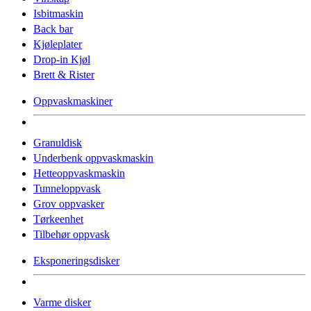
Isbitmaskin
Back bar
Kjøleplater
Drop-in Kjøl
Brett & Rister
Oppvaskmaskiner
Granuldisk
Underbenk oppvaskmaskin
Hetteoppvaskmaskin
Tunneloppvask
Grov oppvasker
Tørkeenhet
Tilbehør oppvask
Eksponeringsdisker
Varme disker