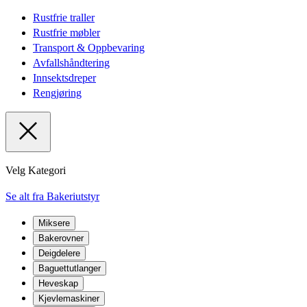
Rustfrie traller
Rustfrie møbler
Transport & Oppbevaring
Avfallshåndtering
Innsektsdreper
Rengjøring
Velg Kategori
Se alt fra Bakeriutstyr
Miksere
Bakerovner
Deigdelere
Baguettutlanger
Heveskap
Kjevlemaskiner