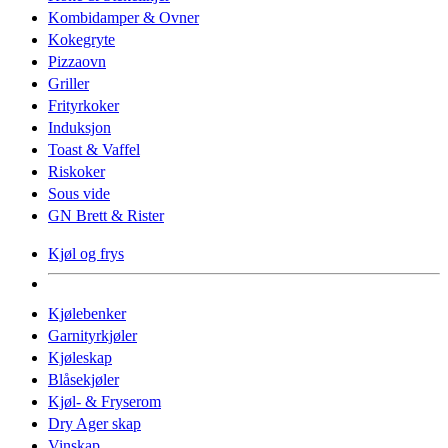
Kombidamper & Ovner
Kokegryte
Pizzaovn
Griller
Frityrkoker
Induksjon
Toast & Vaffel
Riskoker
Sous vide
GN Brett & Rister
Kjøl og frys
Kjølebenker
Garnityrkjøler
Kjøleskap
Blåsekjøler
Kjøl- & Fryserom
Dry Ager skap
Vinskap