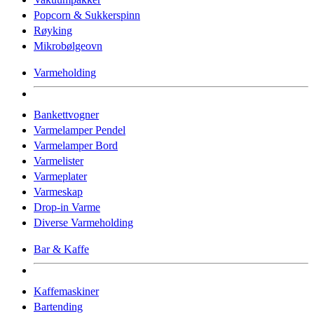
Popcorn & Sukkerspinn
Røyking
Mikrobølgeovn
Varmeholding
Bankettvogner
Varmelamper Pendel
Varmelamper Bord
Varmelister
Varmeplater
Varmeskap
Drop-in Varme
Diverse Varmeholding
Bar & Kaffe
Kaffemaskiner
Bartending