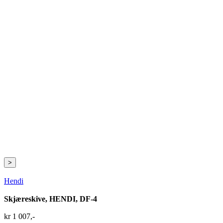
>
Hendi
Skjæreskive, HENDI, DF-4
kr
1 007
,-