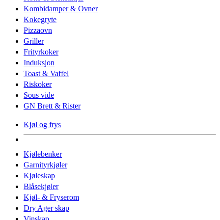
Kombidamper & Ovner
Kokegryte
Pizzaovn
Griller
Frityrkoker
Induksjon
Toast & Vaffel
Riskoker
Sous vide
GN Brett & Rister
Kjøl og frys
Kjølebenker
Garnityrkjøler
Kjøleskap
Blåsekjøler
Kjøl- & Fryserom
Dry Ager skap
Vinskap