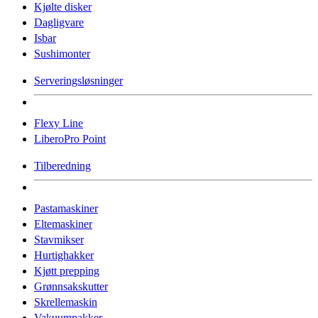
Kjølte disker
Dagligvare
Isbar
Sushimonter
Serveringsløsninger
Flexy Line
LiberoPro Point
Tilberedning
Pastamaskiner
Eltemaskiner
Stavmikser
Hurtighakker
Kjøtt prepping
Grønnsakskutter
Skrellemaskin
Vakuumpakker