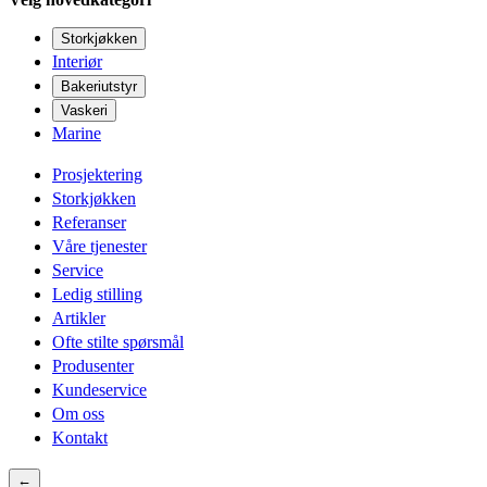
Storkjøkken
Interiør
Bakeriutstyr
Vaskeri
Marine
Prosjektering
Storkjøkken
Referanser
Våre tjenester
Service
Ledig stilling
Artikler
Ofte stilte spørsmål
Produsenter
Kundeservice
Om oss
Kontakt
←