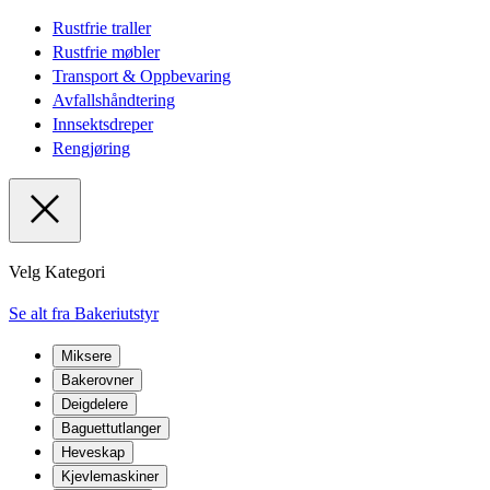
Rustfrie traller
Rustfrie møbler
Transport & Oppbevaring
Avfallshåndtering
Innsektsdreper
Rengjøring
Velg Kategori
Se alt fra Bakeriutstyr
Miksere
Bakerovner
Deigdelere
Baguettutlanger
Heveskap
Kjevlemaskiner