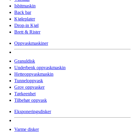
Isbitmaskin
Back bar
Kjøleplater
Drop-in Kjøl
Brett & Rister
Oppvaskmaskiner
Granuldisk
Underbenk oppvaskmaskin
Hetteoppvaskmaskin
Tunneloppvask
Grov oppvasker
Tørkeenhet
Tilbehør oppvask
Eksponeringsdisker
Varme disker