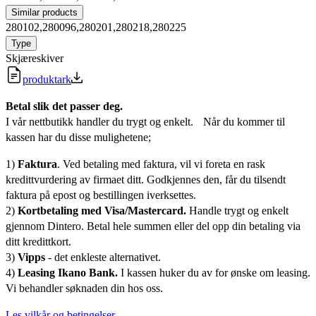
Similar products
280102,280096,280201,280218,280225
Type
Skjæreskiver
produktark
Betal slik det passer deg.
I vår nettbutikk handler du trygt og enkelt. Når du kommer til
kassen har du disse mulighetene;
1)
Faktura
. Ved betaling med faktura, vil vi foreta en rask
kredittvurdering av firmaet ditt. Godkjennes den, får du tilsendt
faktura på epost og bestillingen iverksettes.
2)
Kortbetaling med Visa/Mastercard.
Handle trygt og enkelt
gjennom Dintero. Betal hele summen eller del opp din betaling via
ditt kredittkort.
3)
Vipps
- det enkleste alternativet.
4)
Leasing Ikano Bank.
I kassen huker du av for ønske om leasing.
Vi behandler søknaden din hos oss.
Les vilkår og betingelser