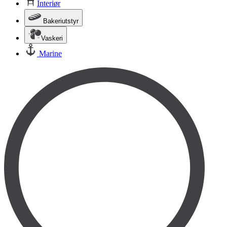
Interiør
Bakeriutstyr
Vaskeri
Marine