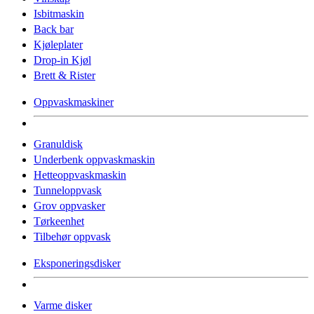
Isbitmaskin
Back bar
Kjøleplater
Drop-in Kjøl
Brett & Rister
Oppvaskmaskiner
Granuldisk
Underbenk oppvaskmaskin
Hetteoppvaskmaskin
Tunneloppvask
Grov oppvasker
Tørkeenhet
Tilbehør oppvask
Eksponeringsdisker
Varme disker