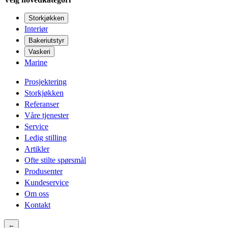
Storkjøkken
Interiør
Bakeriutstyr
Vaskeri
Marine
Prosjektering
Storkjøkken
Referanser
Våre tjenester
Service
Ledig stilling
Artikler
Ofte stilte spørsmål
Produsenter
Kundeservice
Om oss
Kontakt
←