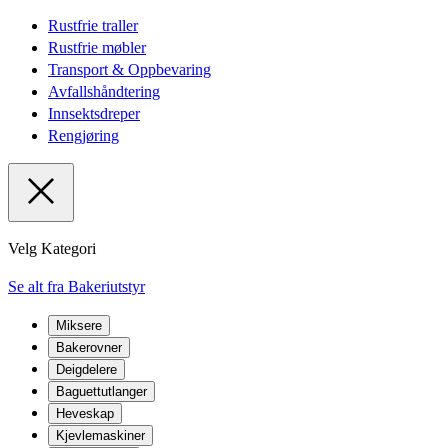
Rustfrie traller
Rustfrie møbler
Transport & Oppbevaring
Avfallshåndtering
Innsektsdreper
Rengjøring
Velg Kategori
Se alt fra Bakeriutstyr
Miksere
Bakerovner
Deigdelere
Baguettutlanger
Heveskap
Kjevlemaskiner