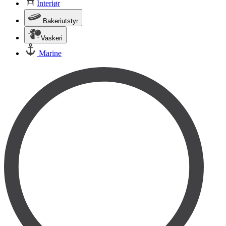
Interiør
Bakeriutstyr
Vaskeri
Marine