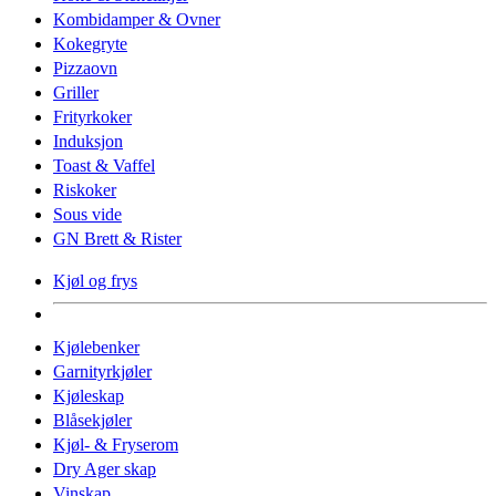
Kombidamper & Ovner
Kokegryte
Pizzaovn
Griller
Frityrkoker
Induksjon
Toast & Vaffel
Riskoker
Sous vide
GN Brett & Rister
Kjøl og frys
Kjølebenker
Garnityrkjøler
Kjøleskap
Blåsekjøler
Kjøl- & Fryserom
Dry Ager skap
Vinskap