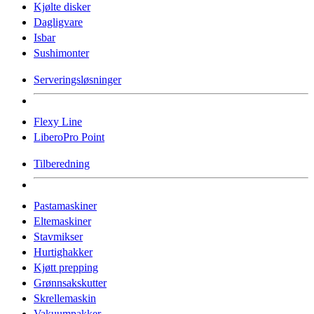
Kjølte disker
Dagligvare
Isbar
Sushimonter
Serveringsløsninger
Flexy Line
LiberoPro Point
Tilberedning
Pastamaskiner
Eltemaskiner
Stavmikser
Hurtighakker
Kjøtt prepping
Grønnsakskutter
Skrellemaskin
Vakuumpakker