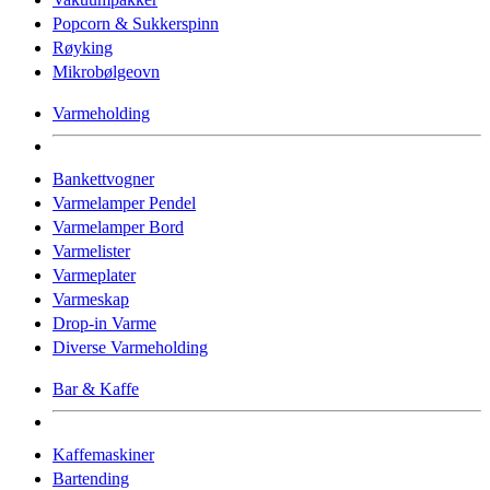
Popcorn & Sukkerspinn
Røyking
Mikrobølgeovn
Varmeholding
Bankettvogner
Varmelamper Pendel
Varmelamper Bord
Varmelister
Varmeplater
Varmeskap
Drop-in Varme
Diverse Varmeholding
Bar & Kaffe
Kaffemaskiner
Bartending