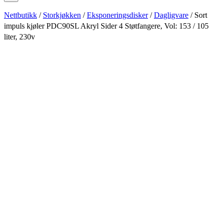
Nettbutikk
/
Storkjøkken
/
Eksponeringsdisker
/
Dagligvare
/ Sort
impuls kjøler PDC90SL Akryl Sider 4 Støtfangere, Vol: 153 / 105
liter, 230v