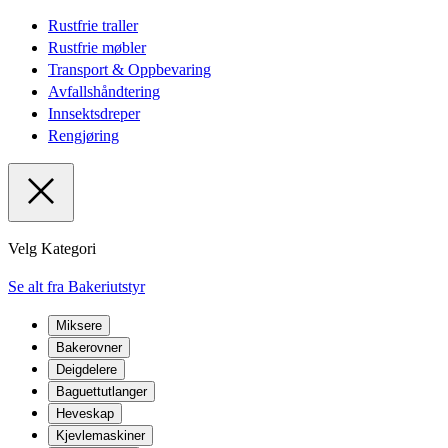
Rustfrie traller
Rustfrie møbler
Transport & Oppbevaring
Avfallshåndtering
Innsektsdreper
Rengjøring
Velg Kategori
Se alt fra Bakeriutstyr
Miksere
Bakerovner
Deigdelere
Baguettutlanger
Heveskap
Kjevlemaskiner