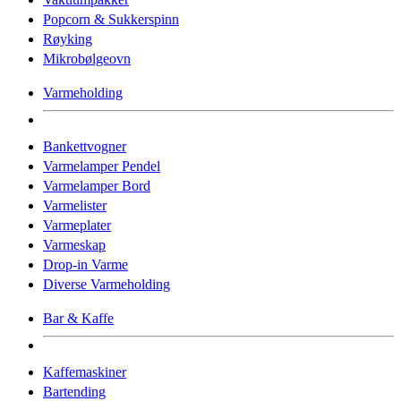
Popcorn & Sukkerspinn
Røyking
Mikrobølgeovn
Varmeholding
Bankettvogner
Varmelamper Pendel
Varmelamper Bord
Varmelister
Varmeplater
Varmeskap
Drop-in Varme
Diverse Varmeholding
Bar & Kaffe
Kaffemaskiner
Bartending