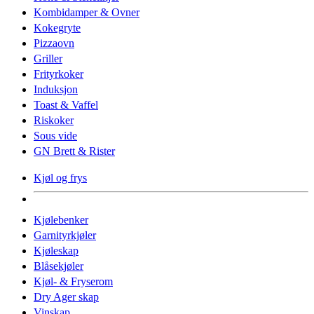
Kombidamper & Ovner
Kokegryte
Pizzaovn
Griller
Frityrkoker
Induksjon
Toast & Vaffel
Riskoker
Sous vide
GN Brett & Rister
Kjøl og frys
Kjølebenker
Garnityrkjøler
Kjøleskap
Blåsekjøler
Kjøl- & Fryserom
Dry Ager skap
Vinskap