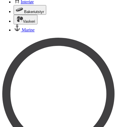
Interiør
Bakeriutstyr
Vaskeri
Marine