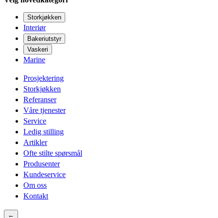
Storkjøkken
Interiør
Bakeriutstyr
Vaskeri
Marine
Prosjektering
Storkjøkken
Referanser
Våre tjenester
Service
Ledig stilling
Artikler
Ofte stilte spørsmål
Produsenter
Kundeservice
Om oss
Kontakt
←