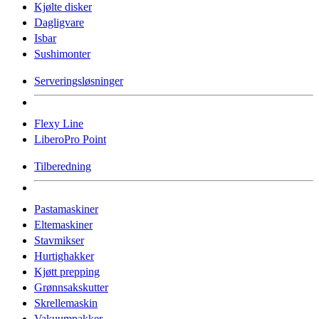
Kjølte disker
Dagligvare
Isbar
Sushimonter
Serveringsløsninger
Flexy Line
LiberoPro Point
Tilberedning
Pastamaskiner
Eltemaskiner
Stavmikser
Hurtighakker
Kjøtt prepping
Grønnsakskutter
Skrellemaskin
Vakuumpakker