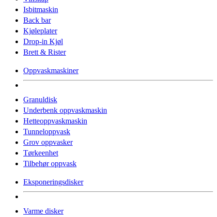
Isbitmaskin
Back bar
Kjøleplater
Drop-in Kjøl
Brett & Rister
Oppvaskmaskiner
Granuldisk
Underbenk oppvaskmaskin
Hetteoppvaskmaskin
Tunneloppvask
Grov oppvasker
Tørkeenhet
Tilbehør oppvask
Eksponeringsdisker
Varme disker